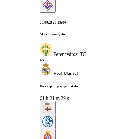
08.08.2026 19:00
Mecz towarzyski
Ferencvárosi TC
vs
Real Madryt
Do rozpoczęcia pozostało
61
h
21
m
28
s