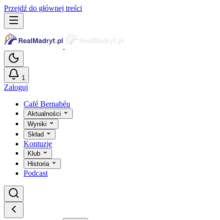
Przejdź do głównej treści
1
Zaloguj
Café Bernabéu
Aktualności
Wyniki
Skład
Kontuzje
Klub
Historia
Podcast