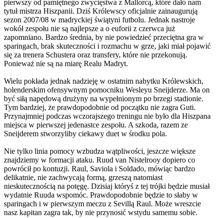
pierwszy od pamiętnego zwycięstwa z Mallorcą, które dało nam
tytuł mistrza Hiszpanii. Dziś Królewscy oficjalnie zainaugurują
sezon 2007/08 w madryckiej świątyni futbolu. Jednak nastroje
wokół zespołu nie są najlepsze a o euforii z czerwca już
zapomniano. Bardzo średnia, by nie powiedzieć przeciętna gra w
sparingach, brak skuteczności i rozmachu w grze, jaki miał pojawić
się za trenera Schustera oraz transfery, które nie przekonują.
Ponieważ nie są na miarę Realu Madryt.
Wielu pokłada jednak nadzieję w ostatnim nabytku Królewskich,
holenderskim ofensywnym pomocniku Wesleyu Sneijderze. Ma on
być siłą napędową drużyny na wypełnionym po brzegi stadionie.
Tym bardziej, że prawdopodobnie od początku nie zagra Guti.
Przynajmniej podczas wczorajszego treningu nie było dla Hiszpana
miejsca w pierwszej jedenastce zespołu. A szkoda, razem ze
Sneijderem stworzyliby ciekawy duet w środku pola.
Nie tylko linia pomocy wzbudza wątpliwości, jeszcze większe
znajdziemy w formacji ataku. Ruud van Nistelrooy dopiero co
powrócił po kontuzji. Raul, Saviola i Soldado, mówiąc bardzo
delikatnie, nie zachwycają formą, grzeszą natomiast
nieskutecznością na potęgę. Dzisiaj któryś z tej trójki będzie musiał
wydatnie Ruuda wspomóc. Prawdopodobnie będzie to słaby w
sparingach i w pierwszym meczu z Sevillą Raul. Może wreszcie
nasz kapitan zagra tak, by nie przynosić wstydu samemu sobie.