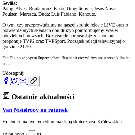
Sevilla:
Palop; Alves, Boulahrouz, Fazio, Dragutinovic; Jesus Navas,
Poulsen, Maresca, Duda; Luis Fabiano, Kanoute.
O tym, czy przeprowadzimy na naszej stronie relację LIVE oraz o
potwierdzonych składach obu drużyn poinformujemy Was w
oddzielnych newsach. Bezpośrednią transmisję ze spotkania
proponuje TVP2 oraz TVPSport. Początek relacji telewizyjnej o
godzinie 21.50.
Fot. Tak po zdobyciu Superpucharu Hiszpanii cieszyliśmy się jeszcze kilka lat
temu.
Udostępnij:
Ostatnie aktualności
Van Nistelrooy na ratunek
Holender ma być remedium na słabą skuteczność Królewskich
19.08.2007
•
51