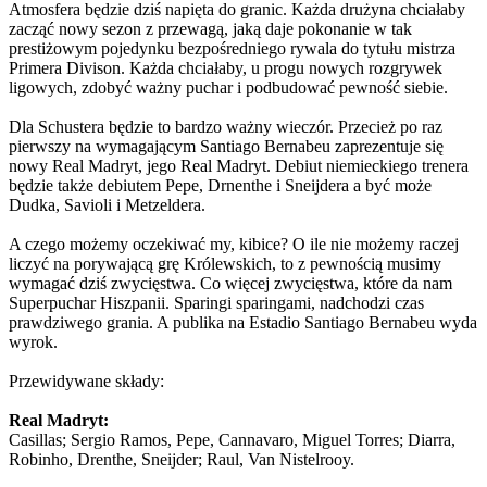
Atmosfera będzie dziś napięta do granic. Każda drużyna chciałaby
zacząć nowy sezon z przewagą, jaką daje pokonanie w tak
prestiżowym pojedynku bezpośredniego rywala do tytułu mistrza
Primera Divison. Każda chciałaby, u progu nowych rozgrywek
ligowych, zdobyć ważny puchar i podbudować pewność siebie.
Dla Schustera będzie to bardzo ważny wieczór. Przecież po raz
pierwszy na wymagającym Santiago Bernabeu zaprezentuje się
nowy Real Madryt, jego Real Madryt. Debiut niemieckiego trenera
będzie także debiutem Pepe, Drnenthe i Sneijdera a być może
Dudka, Savioli i Metzeldera.
A czego możemy oczekiwać my, kibice? O ile nie możemy raczej
liczyć na porywającą grę Królewskich, to z pewnością musimy
wymagać dziś zwycięstwa. Co więcej zwycięstwa, które da nam
Superpuchar Hiszpanii. Sparingi sparingami, nadchodzi czas
prawdziwego grania. A publika na Estadio Santiago Bernabeu wyda
wyrok.
Przewidywane składy:
Real Madryt:
Casillas; Sergio Ramos, Pepe, Cannavaro, Miguel Torres; Diarra,
Robinho, Drenthe, Sneijder; Raul, Van Nistelrooy.