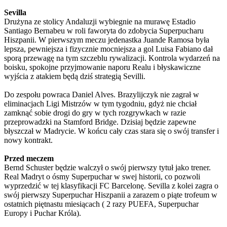
Sevilla
Drużyna ze stolicy Andaluzji wybiegnie na murawę Estadio
Santiago Bernabeu w roli faworyta do zdobycia Superpucharu
Hiszpanii. W pierwszym meczu jedenastka Juande Ramosa była
lepsza, pewniejsza i fizycznie mocniejsza a gol Luisa Fabiano dał
sporą przewagę na tym szczeblu rywalizacji. Kontrola wydarzeń na
boisku, spokojne przyjmowanie naporu Realu i błyskawiczne
wyjścia z atakiem będą dziś strategią Sevilli.
Do zespołu powraca Daniel Alves. Brazylijczyk nie zagrał w
eliminacjach Ligi Mistrzów w tym tygodniu, gdyż nie chciał
zamknąć sobie drogi do gry w tych rozgrywkach w razie
przeprowadzki na Stamford Bridge. Dzisiaj będzie zapewne
błyszczał w Madrycie. W końcu cały czas stara się o swój transfer i
nowy kontrakt.
Przed meczem
Bernd Schuster będzie walczył o swój pierwszy tytuł jako trener.
Real Madryt o ósmy Superpuchar w swej historii, co pozwoli
wyprzedzić w tej klasyfikacji FC Barcelonę. Sevilla z kolei zagra o
swój pierwszy Superpuchar Hiszpanii a zarazem o piąte trofeum w
ostatnich piętnastu miesiącach ( 2 razy PUEFA, Superpuchar
Europy i Puchar Króla).