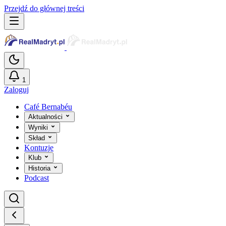
Przejdź do głównej treści
1
Zaloguj
Café Bernabéu
Aktualności
Wyniki
Skład
Kontuzje
Klub
Historia
Podcast