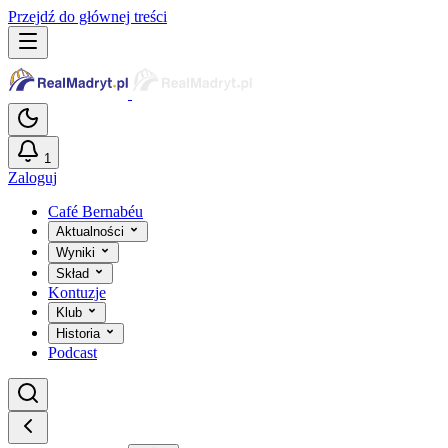
Przejdź do głównej treści
1
Zaloguj
Café Bernabéu
Aktualności
Wyniki
Skład
Kontuzje
Klub
Historia
Podcast