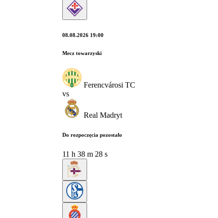
08.08.2026 19:00
Mecz towarzyski
Ferencvárosi TC
vs
Real Madryt
Do rozpoczęcia pozostało
11
h
38
m
27
s