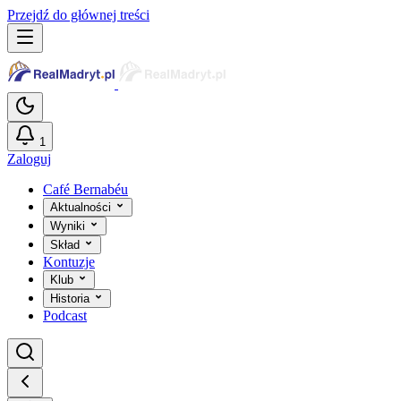
Przejdź do głównej treści
1
Zaloguj
Café Bernabéu
Aktualności
Wyniki
Skład
Kontuzje
Klub
Historia
Podcast