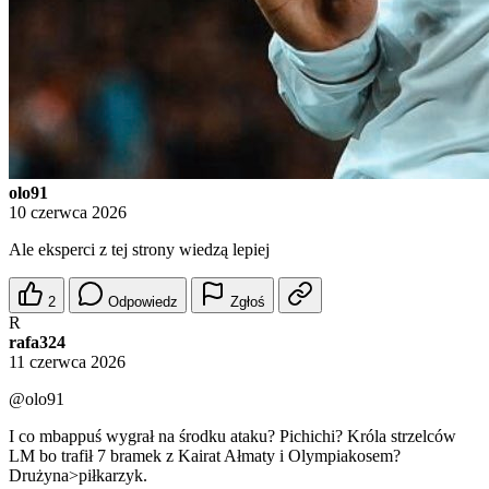
olo91
10 czerwca 2026
Ale eksperci z tej strony wiedzą lepiej
2
Odpowiedz
Zgłoś
R
rafa324
11 czerwca 2026
@olo91
I co mbappuś wygrał na środku ataku? Pichichi? Króla strzelców
LM bo trafił 7 bramek z Kairat Ałmaty i Olympiakosem?
Drużyna>piłkarzyk.