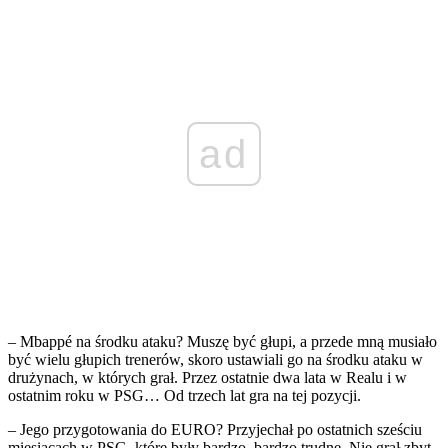
ad
– Mbappé na środku ataku? Muszę być głupi, a przede mną musiało
być wielu głupich trenerów, skoro ustawiali go na środku ataku w
drużynach, w których grał. Przez ostatnie dwa lata w Realu i w
ostatnim roku w PSG… Od trzech lat gra na tej pozycji.
– Jego przygotowania do EURO? Przyjechał po ostatnich sześciu
miesiącach w PSG, które były bardzo, bardzo trudne. Nie grał zbyt