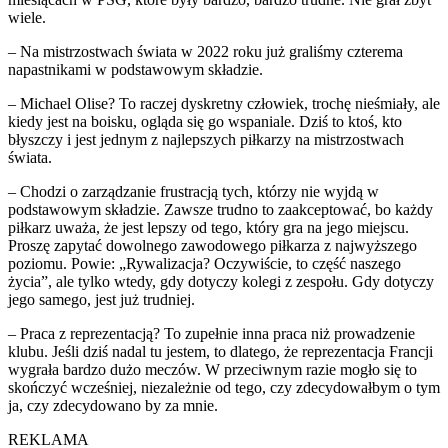
wiele.
– Na mistrzostwach świata w 2022 roku już graliśmy czterema
napastnikami w podstawowym składzie.
– Michael Olise? To raczej dyskretny człowiek, trochę nieśmiały, ale
kiedy jest na boisku, ogląda się go wspaniale. Dziś to ktoś, kto
błyszczy i jest jednym z najlepszych piłkarzy na mistrzostwach
świata.
– Chodzi o zarządzanie frustracją tych, którzy nie wyjdą w
podstawowym składzie. Zawsze trudno to zaakceptować, bo każdy
piłkarz uważa, że jest lepszy od tego, który gra na jego miejscu.
Proszę zapytać dowolnego zawodowego piłkarza z najwyższego
poziomu. Powie: „Rywalizacja? Oczywiście, to część naszego
życia”, ale tylko wtedy, gdy dotyczy kolegi z zespołu. Gdy dotyczy
jego samego, jest już trudniej.
– Praca z reprezentacją? To zupełnie inna praca niż prowadzenie
klubu. Jeśli dziś nadal tu jestem, to dlatego, że reprezentacja Francji
wygrała bardzo dużo meczów. W przeciwnym razie mogło się to
skończyć wcześniej, niezależnie od tego, czy zdecydowałbym o tym
ja, czy zdecydowano by za mnie.
REKLAMA