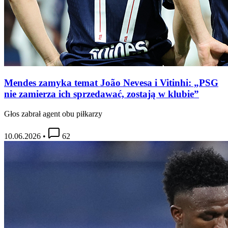
Mendes zamyka temat João Nevesa i Vitinhi: „PSG
nie zamierza ich sprzedawać, zostają w klubie”
Głos zabrał agent obu piłkarzy
10.06.2026
•
62