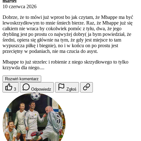
marfel
10 czerwca 2026
Dobrze, że to mówi już wprost bo jak czytam, że Mbappe ma być
lewoskrzydłowym to mnie śmiech bierze. Raz, że Mbappe już się
całkiem nie wraca by cokolwiek pomóc z tyłu, dwa, że jego
drybling jest po prostu co najwyżej dobry( ja bym powiedział, że
średni, opiera się głównie na tym, że gdy jest miejsce to tam
wypuszcza piłkę i biegnie), no i w końcu on po prostu jest
przeciętny w podaniach, nie ma czucia do asyst.
Mbappe to już strzelec i robienie z niego skrzydłowego to tylko
krzywda dla niego....
Rozwiń komentarz
3
Odpowiedz
Zgłoś