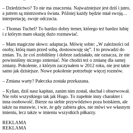
– Dziedzictwo? To nie ma znaczenia. Najważniejsze jest dziś i jutro,
a jutrem są mistrzostwa świata. Później każdy będzie miał swoją…
interpretację, swoje odczucia.
– Thomas Tuchel? To bardzo dobry trener, którego też bardzo lubię
i z którym mam okazję dużo rozmawiać.
– Mam magiczne słowo: adaptacja. Mówię sobie: „W zależności od
osoby, którą mam przed sobą, dostosowuję się”. I to prowadzi do
zmian. To, że coś zrobiliśmy i dobrze zadziałało, nie oznacza, że nie
powinniśmy niczego zmieniać. Nie chodzi też o zmianę dla samej
zmiany. Pokolenie, z którym zaczynałem w 2012 roku, nie jest takie
samo jak dzisiejsze. Nowe pokolenie potrzebuje więcej rozmów.
– Zmiana warty? Pałeczka została przekazana.
– Kylian, dziś nasz kapitan, zanim nim został, słuchał i obserwował.
Nie robi wszystkiego tak jak Hugo. To zupełnie inny charakter i
inna osobowość. Bierze na siebie przywództwo poza boiskiem, ale
także na murawie, i wie, że gdy zabiera głos, nie mówi we własnym
imieniu, lecz także w imieniu wszystkich piłkarzy.
REKLAMA
REKLAMA