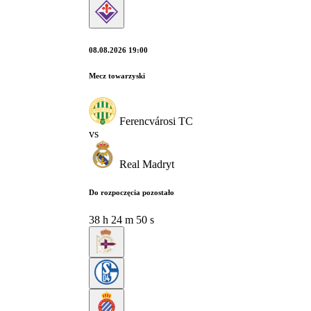
08.08.2026 19:00
Mecz towarzyski
Ferencvárosi TC
vs
Real Madryt
Do rozpoczęcia pozostało
38
h
24
m
49
s