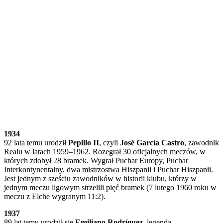
1934
92 lata temu urodził
Pepillo II
, czyli
José García Castro
, zawodnik
Realu w latach 1959–1962. Rozegrał 30 oficjalnych meczów, w
których zdobył 28 bramek. Wygrał Puchar Europy, Puchar
Interkontynentalny, dwa mistrzostwa Hiszpanii i Puchar Hiszpanii.
Jest jednym z sześciu zawodników w historii klubu, którzy w
jednym meczu ligowym strzelili pięć bramek (7 lutego 1960 roku w
meczu z Elche wygranym 11:2).
1937
89 lat temu urodził się
Emiliano Rodríguez
, legenda