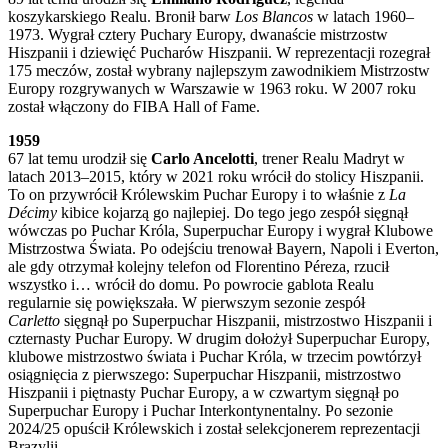
koszykarskiego Realu. Bronił barw
Los Blancos
w latach 1960–
1973. Wygrał cztery Puchary Europy, dwanaście mistrzostw
Hiszpanii i dziewięć Pucharów Hiszpanii. W reprezentacji rozegrał
175 meczów, został wybrany najlepszym zawodnikiem Mistrzostw
Europy rozgrywanych w Warszawie w 1963 roku. W 2007 roku
został włączony do FIBA ​​Hall of Fame.
1959
67 lat temu urodził się
Carlo Ancelotti
, trener Realu Madryt w
latach 2013–2015, który w 2021 roku wrócił do stolicy Hiszpanii.
To on przywrócił Królewskim Puchar Europy i to właśnie z
La
Décimy
kibice kojarzą go najlepiej. Do tego jego zespół sięgnął
wówczas po Puchar Króla, Superpuchar Europy i wygrał Klubowe
Mistrzostwa Świata. Po odejściu trenował Bayern, Napoli i Everton,
ale gdy otrzymał kolejny telefon od Florentino Péreza, rzucił
wszystko i… wrócił do domu. Po powrocie gablota Realu
regularnie się powiększała. W pierwszym sezonie zespół
Carletto
sięgnął po Superpuchar Hiszpanii, mistrzostwo Hiszpanii i
czternasty Puchar Europy. W drugim dołożył Superpuchar Europy,
klubowe mistrzostwo świata i Puchar Króla, w trzecim powtórzył
osiągnięcia z pierwszego: Superpuchar Hiszpanii, mistrzostwo
Hiszpanii i piętnasty Puchar Europy, a w czwartym sięgnął po
Superpuchar Europy i Puchar Interkontynentalny. Po sezonie
2024/25 opuścił Królewskich i został selekcjonerem reprezentacji
Brazylii.