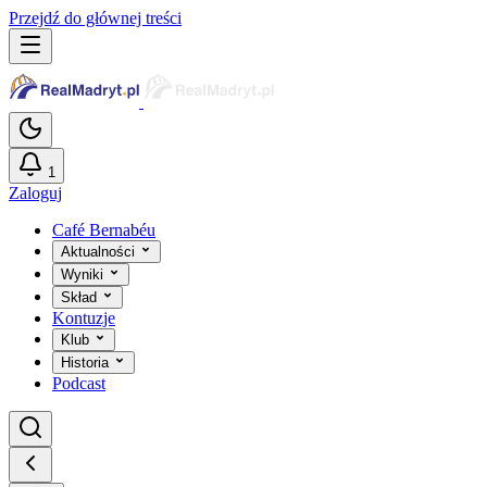
Przejdź do głównej treści
1
Zaloguj
Café Bernabéu
Aktualności
Wyniki
Skład
Kontuzje
Klub
Historia
Podcast