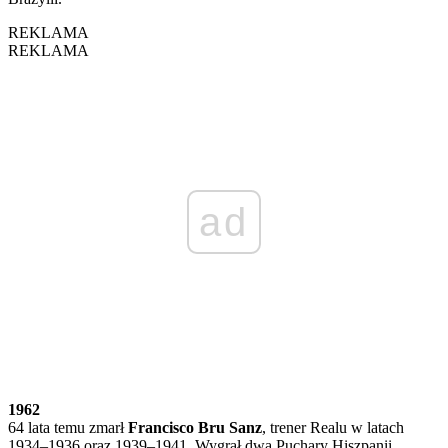
REKLAMA
REKLAMA
ad
1962
64 lata temu zmarł
Francisco Bru Sanz
, trener Realu w latach
1934–1936 oraz 1939–1941. Wygrał dwa Puchary Hiszpanii.