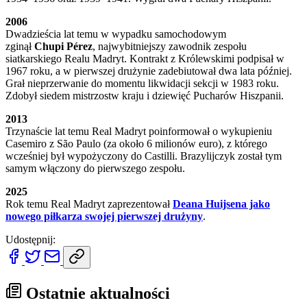
2006
Dwadzieścia lat temu w wypadku samochodowym
zginął
Chupi Pérez
, najwybitniejszy zawodnik zespołu
siatkarskiego Realu Madryt. Kontrakt z Królewskimi podpisał w
1967 roku, a w pierwszej drużynie zadebiutował dwa lata później.
Grał nieprzerwanie do momentu likwidacji sekcji w 1983 roku.
Zdobył siedem mistrzostw kraju i dziewięć Pucharów Hiszpanii.
2013
Trzynaście lat temu Real Madryt poinformował o wykupieniu
Casemiro z São Paulo (za około 6 milionów euro), z którego
wcześniej był wypożyczony do Castilli. Brazylijczyk został tym
samym włączony do pierwszego zespołu.
2025
Rok temu Real Madryt zaprezentował
Deana Huijsena jako
nowego piłkarza swojej pierwszej drużyny
.
Udostępnij:
Ostatnie aktualności