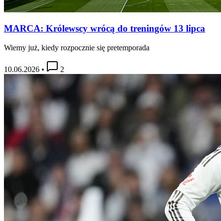
MARCA: Królewscy wrócą do treningów 13 lipca
Wiemy już, kiedy rozpocznie się pretemporada
10.06.2026
•
2