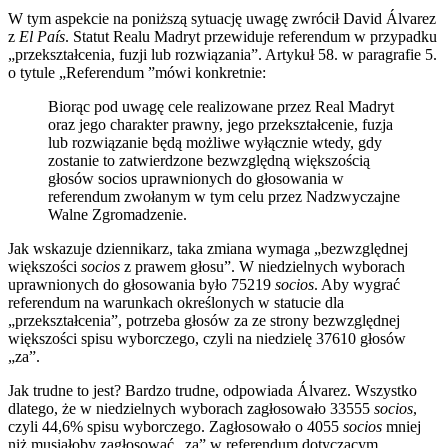
W tym aspekcie na poniższą sytuację uwagę zwrócił David Álvarez
z
El País
. Statut Realu Madryt przewiduje referendum w przypadku
„przekształcenia, fuzji lub rozwiązania”. Artykuł 58. w paragrafie 5.
o tytule „Referendum ”mówi konkretnie:
Biorąc pod uwagę cele realizowane przez Real Madryt
oraz jego charakter prawny, jego przekształcenie, fuzja
lub rozwiązanie będą możliwe wyłącznie wtedy, gdy
zostanie to zatwierdzone bezwzględną większością
głosów socios uprawnionych do głosowania w
referendum zwołanym w tym celu przez Nadzwyczajne
Walne Zgromadzenie.
Jak wskazuje dziennikarz, taka zmiana wymaga „bezwzględnej
większości
socios
z prawem głosu”. W niedzielnych wyborach
uprawnionych do głosowania było 75219
socios
. Aby wygrać
referendum na warunkach określonych w statucie dla
„przekształcenia”, potrzeba głosów za ze strony bezwzględnej
większości spisu wyborczego, czyli na niedzielę 37610 głosów
„za”.
Jak trudne to jest? Bardzo trudne, odpowiada Álvarez. Wszystko
dlatego, że w niedzielnych wyborach zagłosowało 33555
socios
,
czyli 44,6% spisu wyborczego. Zagłosowało o 4055
socios
mniej
niż musiałoby zagłosować „za” w referendum dotyczącym