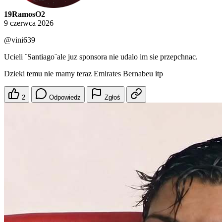
19RamosO2
9 czerwca 2026
@vini639
Ucieli ¨Santiago¨ale juz sponsora nie udalo im sie przepchnac.
Dzieki temu nie mamy teraz Emirates Bernabeu itp
2
Odpowiedz
Zgłoś