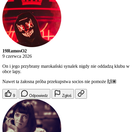
19RamosO2
9 czerwca 2026
On i jego przybrany marokański synalek nigdy nie oddadzą klubu w
obce lapy.
Nawet ta żałosna próba przekupstwa socios nie pomoże 🙌🏽
9
Odpowiedz
Zgłoś