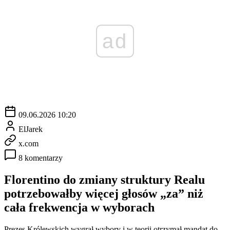
ad
09.06.2026 10:20
ElJarek
x.com
8 komentarzy
Florentino do zmiany struktury Realu
potrzebowałby więcej głosów „za” niż
cała frekwencja w wyborach
Prezes Królewskich wygrał wybory i w teorii otrzymał mandat do