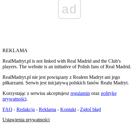
ad
REKLAMA
RealMadryt.pl is not linked with Real Madrid and the Club's
players. The website is an initiative of Polish fans of Real Madrid.
RealMadryt.pl nie jest powiązany z Realem Madryt ani jego
piłkarzami. Serwis jest inicjatywą polskich fanów Realu Madryt.
Korzystając z serwisu akceptujesz
regulamin
oraz
politykę
prywatności
.
FAQ
-
Redakcja
-
Reklama
-
Kontakt
-
Zgłoś błąd
Ustawienia prywatności