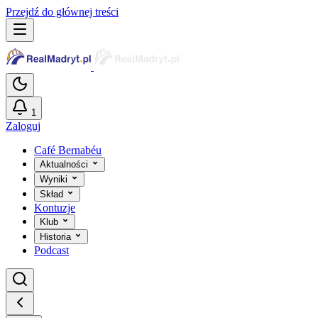
Przejdź do głównej treści
1
Zaloguj
Café Bernabéu
Aktualności
Wyniki
Skład
Kontuzje
Klub
Historia
Podcast