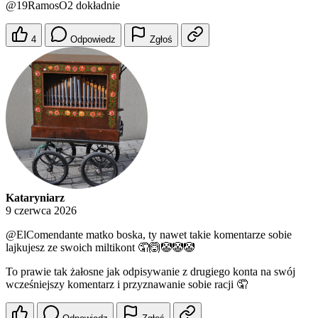
@19RamosO2
dokładnie
4
Odpowiedz
Zgłoś
Kataryniarz
9 czerwca 2026
@ElComendante
matko boska, ty nawet takie komentarze sobie
lajkujesz ze swoich miltikont 🤦🙆🤡🤡🤡
To prawie tak żałosne jak odpisywanie z drugiego konta na swój
wcześniejszy komentarz i przyznawanie sobie racji 🤦