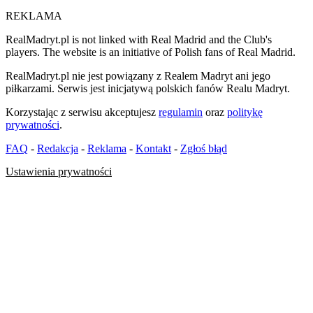
REKLAMA
RealMadryt.pl is not linked with Real Madrid and the Club's
players. The website is an initiative of Polish fans of Real Madrid.
RealMadryt.pl nie jest powiązany z Realem Madryt ani jego
piłkarzami. Serwis jest inicjatywą polskich fanów Realu Madryt.
Korzystając z serwisu akceptujesz
regulamin
oraz
politykę
prywatności
.
FAQ
-
Redakcja
-
Reklama
-
Kontakt
-
Zgłoś błąd
Ustawienia prywatności