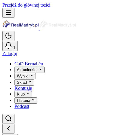
Przejdź do głównej treści
1
Zaloguj
Café Bernabéu
Aktualności
Wyniki
Skład
Kontuzje
Klub
Historia
Podcast