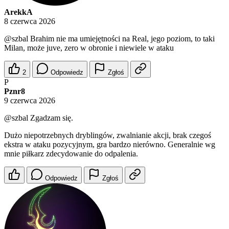
ArekkA
8 czerwca 2026
@szbal
Brahim nie ma umiejętności na Real, jego poziom, to taki
Milan, może juve, zero w obronie i niewiele w ataku
2
Odpowiedz
Zgłoś
P
Pznr8
9 czerwca 2026
@szbal
Zgadzam się.
Dużo niepotrzebnych dryblingów, zwalnianie akcji, brak czegoś
ekstra w ataku pozycyjnym, gra bardzo nierówno. Generalnie wg
mnie piłkarz zdecydowanie do odpalenia.
Odpowiedz
Zgłoś