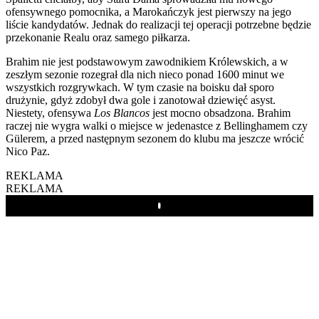
ofensywnego pomocnika, a Marokańczyk jest pierwszy na jego
liście kandydatów. Jednak do realizacji tej operacji potrzebne będzie
przekonanie Realu oraz samego piłkarza.
Brahim nie jest podstawowym zawodnikiem Królewskich, a w
zeszłym sezonie rozegrał dla nich nieco ponad 1600 minut we
wszystkich rozgrywkach. W tym czasie na boisku dał sporo
drużynie, gdyż zdobył dwa gole i zanotował dziewięć asyst.
Niestety, ofensywa
Los Blancos
jest mocno obsadzona. Brahim
raczej nie wygra walki o miejsce w jedenastce z Bellinghamem czy
Gülerem, a przed następnym sezonem do klubu ma jeszcze wrócić
Nico Paz.
REKLAMA
REKLAMA
Play