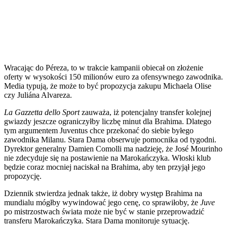
Wracając do Péreza, to w trakcie kampanii obiecał on złożenie
oferty w wysokości 150 milionów euro za ofensywnego zawodnika.
Media typują, że może to być propozycja zakupu Michaela Olise
czy Juliána Alvareza.
La Gazzetta dello Sport
zauważa, iż potencjalny transfer kolejnej
gwiazdy jeszcze ograniczyłby liczbę minut dla Brahima. Dlatego
tym argumentem Juventus chce przekonać do siebie byłego
zawodnika Milanu. Stara Dama obserwuje pomocnika od tygodni.
Dyrektor generalny Damien Comolli ma nadzieję, że José Mourinho
nie zdecyduje się na postawienie na Marokańczyka. Włoski klub
będzie coraz mocniej naciskał na Brahima, aby ten przyjął jego
propozycję.
Dziennik stwierdza jednak także, iż dobry występ Brahima na
mundialu mógłby wywindować jego cenę, co sprawiłoby, że
Juve
po mistrzostwach świata może nie być w stanie przeprowadzić
transferu Marokańczyka. Stara Dama monitoruje sytuację.