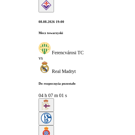
08.08.2026 19:00
Mecz towarzyski
Ferencvárosi TC
vs
Real Madryt
Do rozpoczęcia pozostało
04
h
07
m
00
s