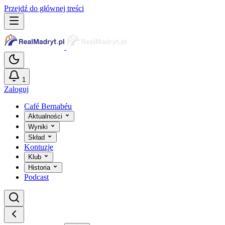
Przejdź do głównej treści
1
Zaloguj
Café Bernabéu
Aktualności
Wyniki
Skład
Kontuzje
Klub
Historia
Podcast