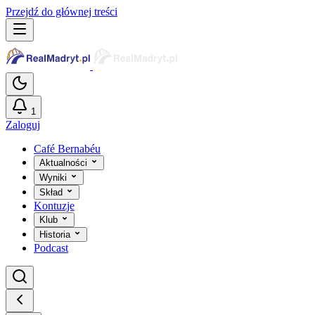
Przejdź do głównej treści
1
Zaloguj
Café Bernabéu
Aktualności
Wyniki
Skład
Kontuzje
Klub
Historia
Podcast