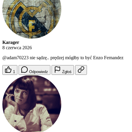
Karager
8 czerwca 2026
@adam70223
nie sądzę.. prędzej mógłby to być Enzo Fernandez
1
Odpowiedz
Zgłoś