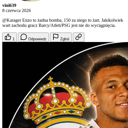
vini639
8 czerwca 2026
@Karager
Enzo to żadna bomba, 150 za niego to żart. Jakikolwiek
wart zachodu gracz Barcy/Atleti/PSG jest nie do wyciągnięcia.
1
Odpowiedz
Zgłoś