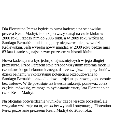
Dla Florentino Péreza będzie to ósma kadencja na stanowisku
prezesa Realu Madryt. Po raz pierwszy stanął na czele klubu w
2000 roku i rządził nim do 2006 roku, a w 2009 roku wrócił na
Santiago Bernabéu i od tamtej pory nieprzerwanie przewodzi
Królewskim. Jeśli wypełni nowy mandat, w 2030 roku będzie miał
83 lata i stanie się najstarszym prezesem w historii klubu.
Nowa kadencja ma być jedną z najważniejszych w jego długiej
prezesurze. Przed Pérezem stoją przede wszystkim reforma modelu
członkowskiego i ekonomicznego, dalsze zwiększanie przychodów
dzięki pełnemu wykorzystaniu potencjału przebudowanego
Santiago Bernabéu oraz odbudowa projektu sportowego po sezonie
bez trofeów. W tle pozostaje też kwestia sukcesji, ponieważ coraz
częściej mówi się, że mogą to być ostatnie cztery lata Florentino na
czele Realu Madryt.
Na oficjalne potwierdzenie wyników trzeba jeszcze poczekać, ale
wszystko wskazuje na to, że
socios
wybrali kontynuację. Florentino
Pérez pozostanie prezesem Realu Madryt do 2030 roku.