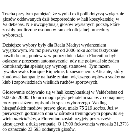
Trzeba przy tym pamiętać, że wyniki exit polli dotyczą wyłącznie
głosów oddawanych dziś bezpośrednio w hali koszykarskiej w
Valdebebas. Nie uwzględniają głosów wysłanych pocztą, które
zostały podliczone osobno w ramach oficjalnej procedury
wyborczej.
Dzisiejsze wybory były dla Realu Madryt wydarzeniem
wyjątkowym. Po raz pierwszy od 2006 roku
socios
faktycznie
poszli do urn, ponieważ w poprzednich latach Florentino był
ogłaszany prezesem automatycznie, gdy nie pojawiał się żaden
kontrkandydat spełniający wymogi statutowe. Tym razem
rywalizował z Enrique Riquelme, biznesmenem z Alicante, który
zbudował kampanię na haśle zmian, większego wpływu
socios
na
klub i zapowiedziach wielkich ruchów sportowych.
Głosowanie odbywało się w hali koszykarskiej w Valdebebas od
9:00 do 20:00. Do urn mogli pójść pełnoletni
socios
z co najmniej
rocznym stażem, wpisani do spisu wyborczego. Według
hiszpańskich mediów prawo głosu miało 75 219
socios
. Już w
pierwszych godzinach dnia w ośrodku treningowym pojawiło się
wielu
madridistas
, a Florentino został przyjęty przez część
głosujących z dużą sympatią. O 17:00 frekwencja wynosiła 31,37%,
co oznaczało 23 593 oddanych głosów.