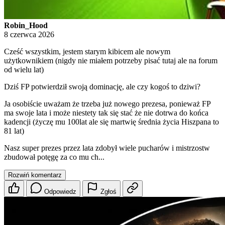
Robin_Hood
8 czerwca 2026
Cześć wszystkim, jestem starym kibicem ale nowym
użytkownikiem (nigdy nie miałem potrzeby pisać tutaj ale na forum
od wielu lat)
Dziś FP potwierdził swoją dominację, ale czy kogoś to dziwi?
Ja osobiście uważam że trzeba już nowego prezesa, ponieważ FP
ma swoje lata i może niestety tak się stać że nie dotrwa do końca
kadencji (życzę mu 100lat ale się martwię średnia życia Hiszpana to
81 lat)
Nasz super prezes przez lata zdobył wiele pucharów i mistrzostw
zbudował potęgę za co mu ch...
Rozwiń komentarz
Odpowiedz
Zgłoś