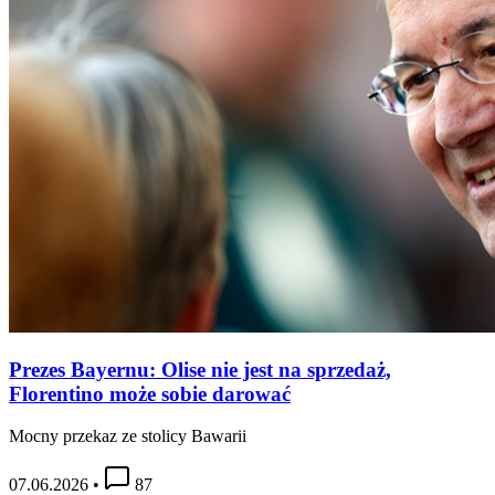
Prezes Bayernu: Olise nie jest na sprzedaż,
Florentino może sobie darować
Mocny przekaz ze stolicy Bawarii
07.06.2026
•
87