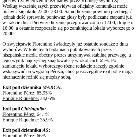
głosów i zatwierdzeniu rezultatów przez Komisję Wyborczą.
Według wcześniejszych przewidywań oficjalny komunikat może
pojawić się około 22:00–23:00. Samo liczenie powinno przebiegać
jednak dość sprawnie, ponieważ głosy były podliczane etapami już
w trakcie dnia. Pierwsze liczenie przeprowadzono o 12:00, drugie o
16:00, a ostatnie rozpoczęło się po zamknięciu lokalu wyborczego o
20:00.
O zwycięstwie Florentino świadczyły już ostatnie sondaże z dnia
wyborów. W kolejnych badaniach publikowanych przez
hiszpańskie media obecny prezes utrzymywał stabilną przewagę, a
jego wynik najczęściej znajdował się w okolicach 65%. Po
zamknięciu lokalu wyborczego różne redakcje zaczęły zgodnie
wskazywać na wygraną Péreza, choć poszczególne exit polle mogą
nieznacznie różnić się między sobą.
Exit poll dziennika
MARCA
:
Florentino Pérez:
65,95%
Enrique Riquelme:
34,05%
Exit poll
Chiringuito:
Florentino Pérez:
64,1%
Enrique Riquelme:
35,9%
Exit poll dziennika
AS
:
Florentino Pérez:
66%