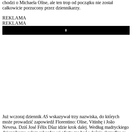
chodzi o Michaela Olise, ale ten trop od początku nie został
całkowicie porzucony przez dziennikarzy.
REKLAMA
REKLAMA
Play
Już wczoraj dziennik
AS
wskazywał trzy nazwiska, do których
może prowadzić zapowiedź Florentino: Olise, Vitinhę i João
Nevesa. Dziś José Félix Díaz idzie krok dalej. Według madryckiego