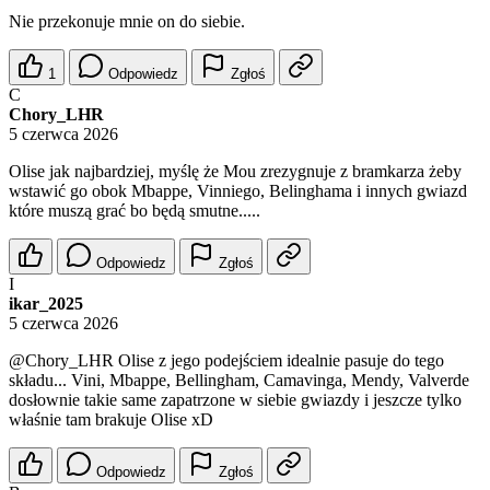
Nie przekonuje mnie on do siebie.
1
Odpowiedz
Zgłoś
C
Chory_LHR
5 czerwca 2026
Olise jak najbardziej, myślę że Mou zrezygnuje z bramkarza żeby
wstawić go obok Mbappe, Vinniego, Belinghama i innych gwiazd
które muszą grać bo będą smutne.....
Odpowiedz
Zgłoś
I
ikar_2025
5 czerwca 2026
@Chory_LHR
Olise z jego podejściem idealnie pasuje do tego
składu... Vini, Mbappe, Bellingham, Camavinga, Mendy, Valverde
dosłownie takie same zapatrzone w siebie gwiazdy i jeszcze tylko
właśnie tam brakuje Olise xD
Odpowiedz
Zgłoś