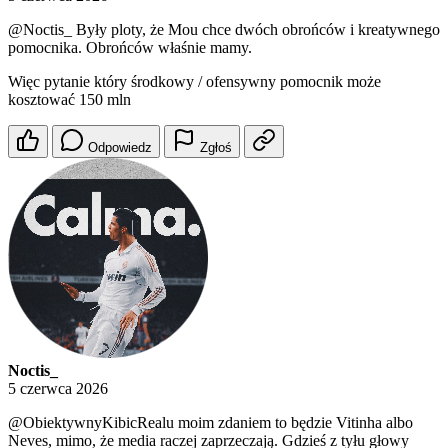
@Noctis_
Były ploty, że Mou chce dwóch obrońców i kreatywnego
pomocnika. Obrońców właśnie mamy.
Więc pytanie który środkowy / ofensywny pomocnik może
kosztować 150 mln
Odpowiedz
Zgłoś
Noctis_
5 czerwca 2026
@ObiektywnyKibicRealu
moim zdaniem to będzie Vitinha albo
Neves, mimo, że media raczej zaprzeczają. Gdzieś z tyłu głowy