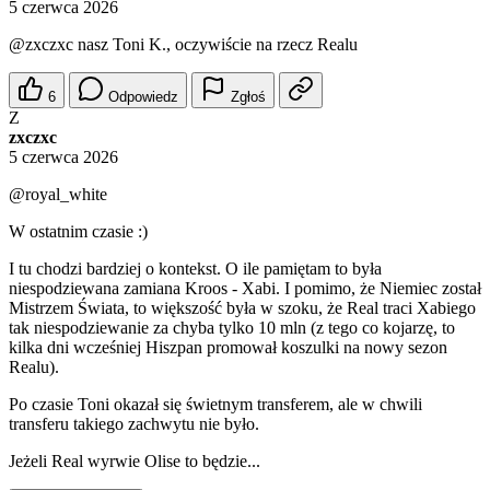
5 czerwca 2026
@zxczxc
nasz Toni K., oczywiście na rzecz Realu
6
Odpowiedz
Zgłoś
Z
zxczxc
5 czerwca 2026
@royal_white
W ostatnim czasie :)
I tu chodzi bardziej o kontekst. O ile pamiętam to była
niespodziewana zamiana Kroos - Xabi. I pomimo, że Niemiec został
Mistrzem Świata, to większość była w szoku, że Real traci Xabiego
tak niespodziewanie za chyba tylko 10 mln (z tego co kojarzę, to
kilka dni wcześniej Hiszpan promował koszulki na nowy sezon
Realu).
Po czasie Toni okazał się świetnym transferem, ale w chwili
transferu takiego zachwytu nie było.
Jeżeli Real wyrwie Olise to będzie...