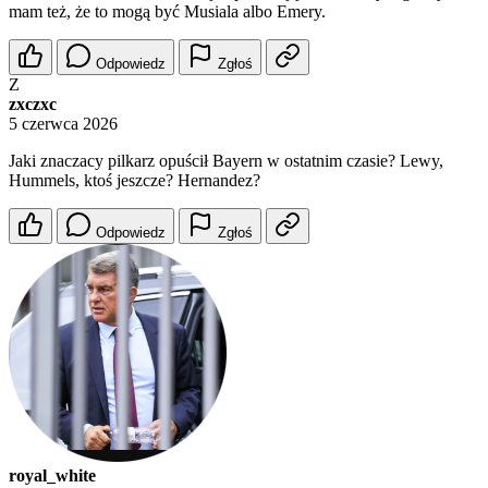
mam też, że to mogą być Musiala albo Emery.
Odpowiedz
Zgłoś
Z
zxczxc
5 czerwca 2026
Jaki znaczacy pilkarz opuścił Bayern w ostatnim czasie? Lewy,
Hummels, ktoś jeszcze? Hernandez?
Odpowiedz
Zgłoś
royal_white