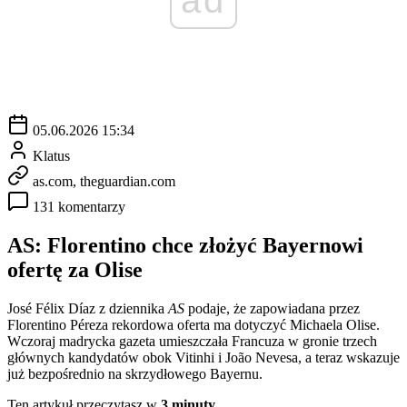
05.06.2026 15:34
Klatus
as.com, theguardian.com
131 komentarzy
AS: Florentino chce złożyć Bayernowi
ofertę za Olise
José Félix Díaz z dziennika
AS
podaje, że zapowiadana przez
Florentino Péreza rekordowa oferta ma dotyczyć Michaela Olise.
Wczoraj madrycka gazeta umieszczała Francuza w gronie trzech
głównych kandydatów obok Vitinhi i João Nevesa, a teraz wskazuje
już bezpośrednio na skrzydłowego Bayernu.
Ten artykuł przeczytasz w
3 minuty.