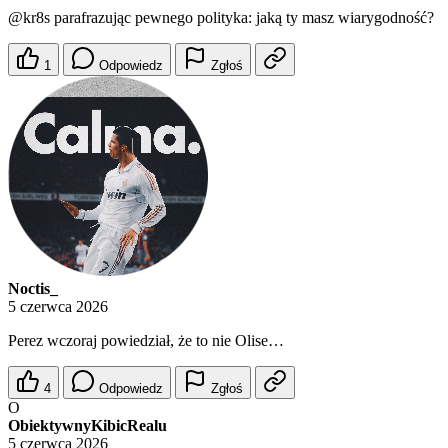
@kr8s
parafrazując pewnego polityka: jaką ty masz wiarygodność?
1
Odpowiedz
Zgłoś
Noctis_
5 czerwca 2026
Perez wczoraj powiedział, że to nie Olise…
4
Odpowiedz
Zgłoś
O
ObiektywnyKibicRealu
5 czerwca 2026