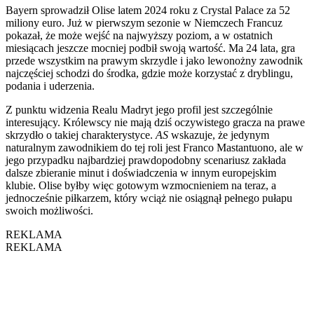
Bayern sprowadził Olise latem 2024 roku z Crystal Palace za 52
miliony euro. Już w pierwszym sezonie w Niemczech Francuz
pokazał, że może wejść na najwyższy poziom, a w ostatnich
miesiącach jeszcze mocniej podbił swoją wartość. Ma 24 lata, gra
przede wszystkim na prawym skrzydle i jako lewonożny zawodnik
najczęściej schodzi do środka, gdzie może korzystać z dryblingu,
podania i uderzenia.
Z punktu widzenia Realu Madryt jego profil jest szczególnie
interesujący. Królewscy nie mają dziś oczywistego gracza na prawe
skrzydło o takiej charakterystyce.
AS
wskazuje, że jedynym
naturalnym zawodnikiem do tej roli jest Franco Mastantuono, ale w
jego przypadku najbardziej prawdopodobny scenariusz zakłada
dalsze zbieranie minut i doświadczenia w innym europejskim
klubie. Olise byłby więc gotowym wzmocnieniem na teraz, a
jednocześnie piłkarzem, który wciąż nie osiągnął pełnego pułapu
swoich możliwości.
REKLAMA
REKLAMA