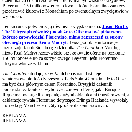
dziennikarza celem rekordowej oferty ma być właśnie skrzydłowy
Bayernu, a 150 milionów euro to kwota, którą Florentino zamierza
przedstawić klubowi z Monachium po ewentualnym zwycięstwie w
wyborach.
Ten kierunek potwierdzają również brytyjskie media.
Jason Burt z
The Telegraph również podał, że to Olise ma być piłkarzem,
którego zapowiedział Florentino, mimo zaprzeczeń ze strony
obecnego prezesa Realu Madryt.
Teraz podobne informacje
przekazuje Jacob Steinberg z dziennika
The Guardian
. Według
niego Real Madryt rzeczywiście przygotowuje ofertę na poziomie
150 milionów euro za skrzydłowego Bayernu, jeśli Florentino
utrzyma władzę w klubie.
The Guardian
dodaje, że w Valdebebas nadal istnieje
zainteresowanie João Nevesem z Paris Saint-Germain, ale to Olise
ma być dziś głównym celem Florentino. Brytyjski dziennik
podkreśla też kontekst wyborczy: zarówno Pérez, jak i Enrique
Riquelme podkręcili kampanię dużymi obietnicami transferowymi, a
deklaracje rywala Florentino dotyczące Erlinga Haalanda wywołały
już reakcję Manchesteru City i groźbę działań prawnych.
REKLAMA
REKLAMA