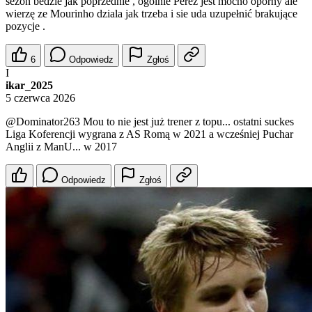
sezon bedzie jak poprzednie , ogolnie Perez jest mocno oporny ale
wierzę ze Mourinho dziala jak trzeba i sie uda uzupełnić brakujące
pozycje .
6
Odpowiedz
Zgłoś
I
ikar_2025
5 czerwca 2026
@Dominator263
Mou to nie jest już trener z topu... ostatni suckes
Liga Koferencji wygrana z AS Romą w 2021 a wcześniej Puchar
Anglii z ManU... w 2017
Odpowiedz
Zgłoś