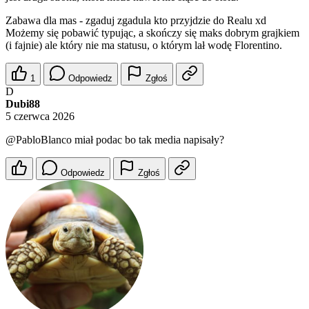
Zabawa dla mas - zgaduj zgadula kto przyjdzie do Realu xd
Możemy się pobawić typując, a skończy się maks dobrym grajkiem
(i fajnie) ale który nie ma statusu, o którym lał wodę Florentino.
1
Odpowiedz
Zgłoś
D
Dubi88
5 czerwca 2026
@PabloBlanco
miał podac bo tak media napisały?
Odpowiedz
Zgłoś