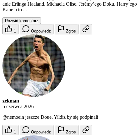
anie Erlinga Haaland, Michaela Olise, Jérémy’ego Doku, Harry’ego
Kane’a to ...
Rozwiń komentarz
1
Odpowiedz
Zgłoś
zekman
5 czerwca 2026
@nemoein
jeszcze Doue, Yildiz by się podpinali
1
Odpowiedz
Zgłoś