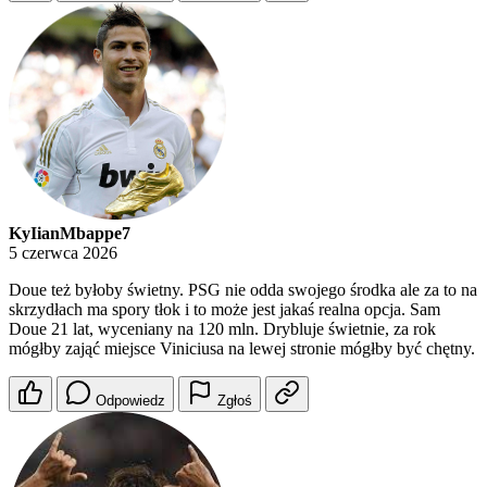
KyIianMbappe7
5 czerwca 2026
Doue też byłoby świetny. PSG nie odda swojego środka ale za to na
skrzydłach ma spory tłok i to może jest jakaś realna opcja. Sam
Doue 21 lat, wyceniany na 120 mln. Drybluje świetnie, za rok
mógłby zająć miejsce Viniciusa na lewej stronie mógłby być chętny.
Odpowiedz
Zgłoś