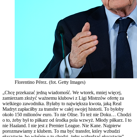
Florentino Pérez. (fot. Getty Images)
„Chcę przekazać jedną wiadomość. We wtorek, mniej więcej,
zamierzam złożyć ważnemu klubowi z Ligi Mistrzów ofertę za
wielkiego zawodnika. Byłaby to największa kwota, jaką Real
Madryt zapłaciłby za transfer w całej swojej historii. To byłoby
około 150 milionów euro. To nie Olise. To też nie Doku… Chodzi
o to, żeby był to piłkarz od środka pola wzwyż. Młody piłkarz. I to
nie Haaland. I nie jest z Premier League. Nie Kane. Najpierw
porozmawiamy z klubem. To ma być transfer, który wzbudzi
ekscytację, bo właśnie o to chodzi, żeby wzbudzać ekscytację”,