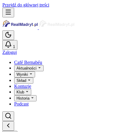
Przejdź do głównej treści
1
Zaloguj
Café Bernabéu
Aktualności
Wyniki
Skład
Kontuzje
Klub
Historia
Podcast