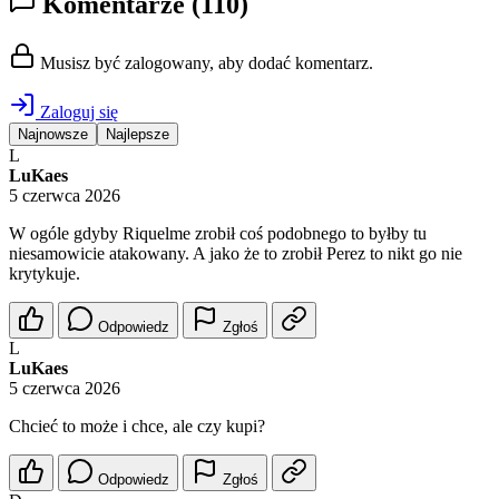
Komentarze
(110)
Musisz być zalogowany, aby dodać komentarz.
Zaloguj się
Najnowsze
Najlepsze
L
LuKaes
5 czerwca 2026
W ogóle gdyby Riquelme zrobił coś podobnego to byłby tu
niesamowicie atakowany. A jako że to zrobił Perez to nikt go nie
krytykuje.
Odpowiedz
Zgłoś
L
LuKaes
5 czerwca 2026
Chcieć to może i chce, ale czy kupi?
Odpowiedz
Zgłoś