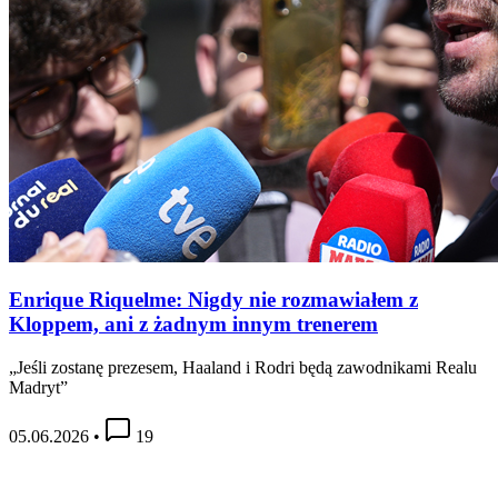
Enrique Riquelme: Nigdy nie rozmawiałem z
Kloppem, ani z żadnym innym trenerem
„Jeśli zostanę prezesem, Haaland i Rodri będą zawodnikami Realu
Madryt”
05.06.2026
•
19