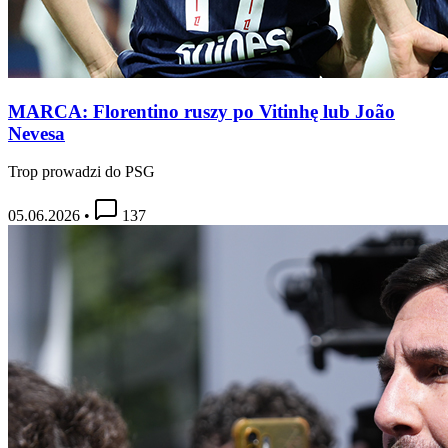
MARCA: Florentino ruszy po Vitinhę lub João
Nevesa
Trop prowadzi do PSG
05.06.2026
•
137