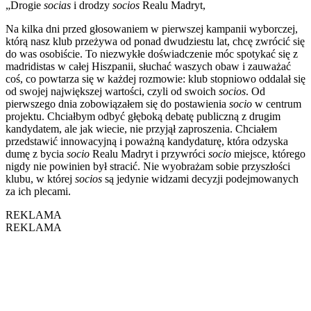
„Drogie
socias
i drodzy
socios
Realu Madryt,
Na kilka dni przed głosowaniem w pierwszej kampanii wyborczej,
którą nasz klub przeżywa od ponad dwudziestu lat, chcę zwrócić się
do was osobiście. To niezwykłe doświadczenie móc spotykać się z
madridistas w całej Hiszpanii, słuchać waszych obaw i zauważać
coś, co powtarza się w każdej rozmowie: klub stopniowo oddalał się
od swojej największej wartości, czyli od swoich
socios
. Od
pierwszego dnia zobowiązałem się do postawienia
socio
w centrum
projektu. Chciałbym odbyć głęboką debatę publiczną z drugim
kandydatem, ale jak wiecie, nie przyjął zaproszenia. Chciałem
przedstawić innowacyjną i poważną kandydaturę, która odzyska
dumę z bycia
socio
Realu Madryt i przywróci
socio
miejsce, którego
nigdy nie powinien był stracić. Nie wyobrażam sobie przyszłości
klubu, w której
socios
są jedynie widzami decyzji podejmowanych
za ich plecami.
REKLAMA
REKLAMA