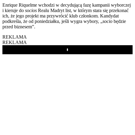
Enrique Riquelme wchodzi w decydującą fazę kampanii wyborczej
i kieruje do
socios
Realu Madryt list, w którym stara się przekonać
ich, że jego projekt ma przywrócić klub członkom. Kandydat
podkreśla, że od poniedziałku, jeśli wygra wybory, „
socio
będzie
przed biznesem”.
REKLAMA
REKLAMA
Play