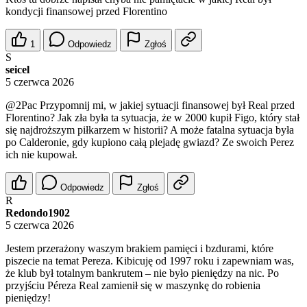
kondycji finansowej przed Florentino
1
Odpowiedz
Zgłoś
S
seicel
5 czerwca 2026
@2Pac
Przypomnij mi, w jakiej sytuacji finansowej był Real przed
Florentino? Jak zła była ta sytuacja, że w 2000 kupił Figo, który stał
się najdroższym piłkarzem w historii? A może fatalna sytuacja była
po Calderonie, gdy kupiono całą plejadę gwiazd? Ze swoich Perez
ich nie kupował.
Odpowiedz
Zgłoś
R
Redondo1902
5 czerwca 2026
Jestem przerażony waszym brakiem pamięci i bzdurami, które
piszecie na temat Pereza. Kibicuję od 1997 roku i zapewniam was,
że klub był totalnym bankrutem – nie było pieniędzy na nic. Po
przyjściu Péreza Real zamienił się w maszynkę do robienia
pieniędzy!