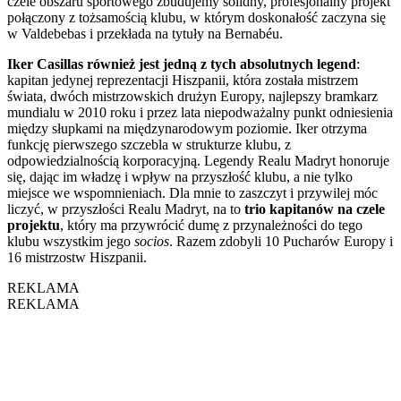
czele obszaru sportowego zbudujemy solidny, profesjonalny projekt
połączony z tożsamością klubu, w którym doskonałość zaczyna się
w Valdebebas i przekłada na tytuły na Bernabéu.
Iker Casillas również jest jedną z tych absolutnych legend
:
kapitan jedynej reprezentacji Hiszpanii, która została mistrzem
świata, dwóch mistrzowskich drużyn Europy, najlepszy bramkarz
mundialu w 2010 roku i przez lata niepodważalny punkt odniesienia
między słupkami na międzynarodowym poziomie. Iker otrzyma
funkcję pierwszego szczebla w strukturze klubu, z
odpowiedzialnością korporacyjną. Legendy Realu Madryt honoruje
się, dając im władzę i wpływ na przyszłość klubu, a nie tylko
miejsce we wspomnieniach. Dla mnie to zaszczyt i przywilej móc
liczyć, w przyszłości Realu Madryt, na to
trio kapitanów na czele
projektu
, który ma przywrócić dumę z przynależności do tego
klubu wszystkim jego
socios
. Razem zdobyli 10 Pucharów Europy i
16 mistrzostw Hiszpanii.
REKLAMA
REKLAMA