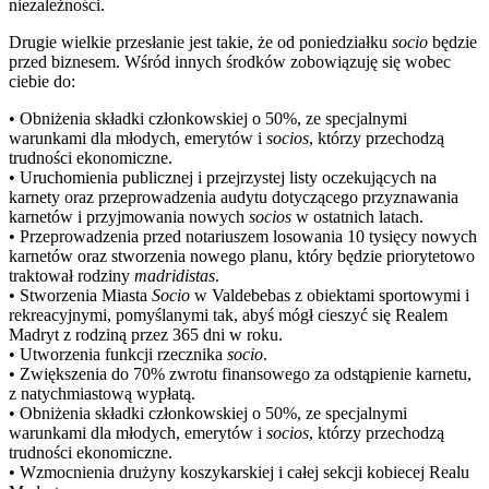
niezależności.
Drugie wielkie przesłanie jest takie, że od poniedziałku
socio
będzie
przed biznesem. Wśród innych środków zobowiązuję się wobec
ciebie do:
• Obniżenia składki członkowskiej o 50%, ze specjalnymi
warunkami dla młodych, emerytów i
socios
, którzy przechodzą
trudności ekonomiczne.
• Uruchomienia publicznej i przejrzystej listy oczekujących na
karnety oraz przeprowadzenia audytu dotyczącego przyznawania
karnetów i przyjmowania nowych
socios
w ostatnich latach.
• Przeprowadzenia przed notariuszem losowania 10 tysięcy nowych
karnetów oraz stworzenia nowego planu, który będzie priorytetowo
traktował rodziny
madridistas
.
• Stworzenia Miasta
Socio
w Valdebebas z obiektami sportowymi i
rekreacyjnymi, pomyślanymi tak, abyś mógł cieszyć się Realem
Madryt z rodziną przez 365 dni w roku.
• Utworzenia funkcji rzecznika
socio
.
• Zwiększenia do 70% zwrotu finansowego za odstąpienie karnetu,
z natychmiastową wypłatą.
• Obniżenia składki członkowskiej o 50%, ze specjalnymi
warunkami dla młodych, emerytów i
socios
, którzy przechodzą
trudności ekonomiczne.
• Wzmocnienia drużyny koszykarskiej i całej sekcji kobiecej Realu