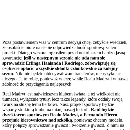
Poza postawieniem was w centrum decyzji chcę, żebyście wiedzieli,
że osobiście biorę na siebie odpowiedzialność sportową za ten
projekt. Dlatego wczoraj ogłosiłem przed notariuszem bardzo jasną
gwarancję:
jeśli w następnym sezonie nie uda nam się
sprowadzić Erlinga Haalanda i Rodriego, zobowiązuję się
osobiście opłacić wszystkie składki członkowskie za kolejny
sezon
. Nikt nie będzie obiecywał wam transferów, nie ryzykując
niczego. Ja to robię, ponieważ wierzę w siłę Realu Madryt i w naszą
zdolność do przyciągania najlepszych.
Real Madryt jest największym klubem świata, a tej wielkości nie
tłumaczą wyłącznie tytuły, lecz także legendy, które oddały swoją
twarz na służbę temu herbowi. Nasz projekt sportowy będzie
wsparty strukturą klubu na miarę naszej historii.
Raúl będzie
dyrektorem sportowym Realu Madryt, a Fernando Hierro
przejmie kierownictwo nad szkółką
, ponieważ chcemy modelu,
który połączy sprowadzanie gwiazd i tworzenie gwiazd. Z nimi na