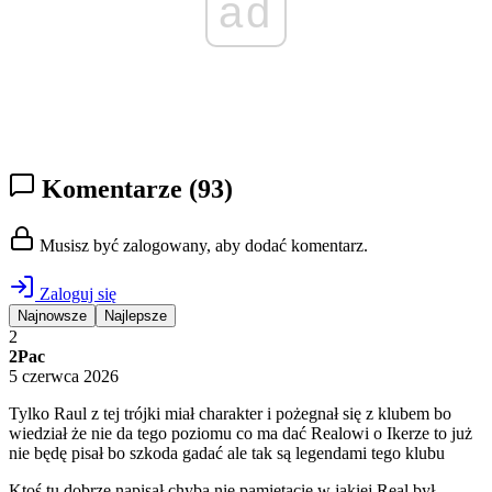
ad
Komentarze
(93)
Musisz być zalogowany, aby dodać komentarz.
Zaloguj się
Najnowsze
Najlepsze
2
2Pac
5 czerwca 2026
Tylko Raul z tej trójki miał charakter i pożegnał się z klubem bo
wiedział że nie da tego poziomu co ma dać Realowi o Ikerze to już
nie będę pisał bo szkoda gadać ale tak są legendami tego klubu
Ktoś tu dobrze napisał chyba nie pamiętacie w jakiej Real był