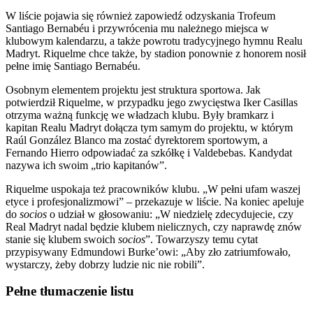
W liście pojawia się również zapowiedź odzyskania Trofeum
Santiago Bernabéu i przywrócenia mu należnego miejsca w
klubowym kalendarzu, a także powrotu tradycyjnego hymnu Realu
Madryt. Riquelme chce także, by stadion ponownie z honorem nosił
pełne imię Santiago Bernabéu.
Osobnym elementem projektu jest struktura sportowa. Jak
potwierdził Riquelme, w przypadku jego zwycięstwa Iker Casillas
otrzyma ważną funkcję we władzach klubu. Były bramkarz i
kapitan Realu Madryt dołącza tym samym do projektu, w którym
Raúl González Blanco ma zostać dyrektorem sportowym, a
Fernando Hierro odpowiadać za szkółkę i Valdebebas. Kandydat
nazywa ich swoim „trio kapitanów”.
Riquelme uspokaja też pracowników klubu. „W pełni ufam waszej
etyce i profesjonalizmowi” – przekazuje w liście. Na koniec apeluje
do
socios
o udział w głosowaniu: „W niedzielę zdecydujecie, czy
Real Madryt nadal będzie klubem nielicznych, czy naprawdę znów
stanie się klubem swoich
socios
”. Towarzyszy temu cytat
przypisywany Edmundowi Burke’owi: „Aby zło zatriumfowało,
wystarczy, żeby dobrzy ludzie nic nie robili”.
Pełne tłumaczenie listu