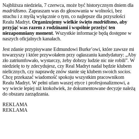
Najbliższa niedziela, 7 czerwca, może być historycznym dniem dla
madridismo
. Zapraszam was do głosowania w wolności, bez
strachu i z myślą wyłącznie o tym, co najlepsze dla przyszłości
Realu Madryt.
Organizujemy wielkie święto
madridismo
, aby
przyjąć was razem z rodzinami i wspólnie przeżyć ten
niezapomniany moment
. Wszystkie informacje będą dostępne w
naszych oficjalnych kanałach.
Jest zdanie przypisywane Edmundowi Burke’owi, które zawsze mi
towarzyszy i które przywołałem przy ogłaszaniu kandydatury: „Aby
zło zatriumfowało, wystarczy, żeby dobrzy ludzie nic nie robili”. W
niedzielę to ty zdecydujesz, czy Real Madryt nadal będzie klubem
nielicznych, czy naprawdę znów stanie się klubem swoich
socios
.
Chcę przekazać wiadomość spokoju wszystkim pracownikom
Realu Madryt. W pełni ufam waszej etyce i profesjonalizmowi, a
wy wiecie lepiej niż ktokolwiek, że dokumentowane decyzje należą
do obszaru zarządzania.
REKLAMA
REKLAMA