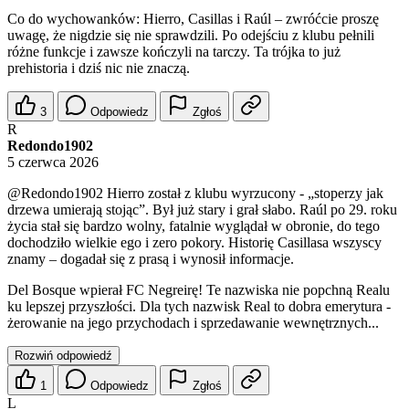
Co do wychowanków: Hierro, Casillas i Raúl – zwróćcie proszę
uwagę, że nigdzie się nie sprawdzili. Po odejściu z klubu pełnili
różne funkcje i zawsze kończyli na tarczy. Ta trójka to już
prehistoria i dziś nic nie znaczą.
3
Odpowiedz
Zgłoś
R
Redondo1902
5 czerwca 2026
@Redondo1902
Hierro został z klubu wyrzucony - „stoperzy jak
drzewa umierają stojąc”. Był już stary i grał słabo. Raúl po 29. roku
życia stał się bardzo wolny, fatalnie wyglądał w obronie, do tego
dochodziło wielkie ego i zero pokory. Historię Casillasa wszyscy
znamy – dogadał się z prasą i wynosił informacje.
Del Bosque wpierał FC Negreirę! Te nazwiska nie popchną Realu
ku lepszej przyszłości. Dla tych nazwisk Real to dobra emerytura -
żerowanie na jego przychodach i sprzedawanie wewnętrznych...
Rozwiń odpowiedź
1
Odpowiedz
Zgłoś
L