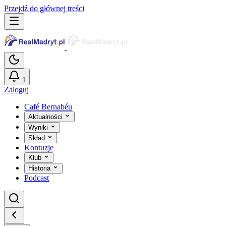
Przejdź do głównej treści
1
Zaloguj
Café Bernabéu
Aktualności
Wyniki
Skład
Kontuzje
Klub
Historia
Podcast