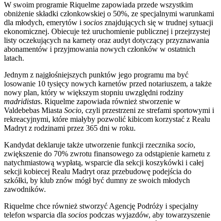
W swoim programie Riquelme zapowiada przede wszystkim
obniżenie składki członkowskiej o 50%, ze specjalnymi warunkami
dla młodych, emerytów i
socios
znajdujących się w trudnej sytuacji
ekonomicznej. Obiecuje też uruchomienie publicznej i przejrzystej
listy oczekujących na karnety oraz audyt dotyczący przyznawania
abonamentów i przyjmowania nowych członków w ostatnich
latach.
Jednym z najgłośniejszych punktów jego programu ma być
losowanie 10 tysięcy nowych karnetów przed notariuszem, a także
nowy plan, który w większym stopniu uwzględni rodziny
madridista
s. Riquelme zapowiada również stworzenie w
Valdebebas Miasta
Socio
, czyli przestrzeni ze strefami sportowymi i
rekreacyjnymi, które miałyby pozwolić kibicom korzystać z Realu
Madryt z rodzinami przez 365 dni w roku.
Kandydat deklaruje także utworzenie funkcji rzecznika
socio
,
zwiększenie do 70% zwrotu finansowego za odstąpienie karnetu z
natychmiastową wypłatą, wsparcie dla sekcji koszykówki i całej
sekcji kobiecej Realu Madryt oraz przebudowę podejścia do
szkółki, by klub znów mógł być dumny ze swoich młodych
zawodników.
Riquelme chce również stworzyć Agencję Podróży i specjalny
telefon wsparcia dla
socios
podczas wyjazdów, aby towarzyszenie