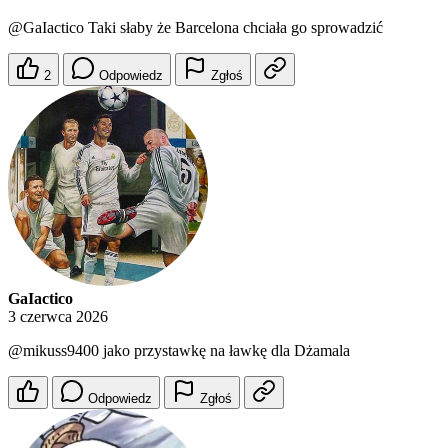
@GaIactico
Taki słaby że Barcelona chciała go sprowadzić
2
Odpowiedz
Zgłoś
GaIactico
3 czerwca 2026
@mikuss9400
jako przystawkę na ławkę dla Dżamala
Odpowiedz
Zgłoś