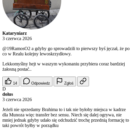
Kataryniarz
3 czerwca 2026
@19RamosO2
a gdyby go sprowadzili to pierwszy byś jęczał, że po
co w Realu kolejny lewoskrzydłowy.
Lekkomyślny hejt w waszym wykonaniu przybiera coraz bardziej
żałosną postać..
14
Odpowiedz
Zgłoś
D
dolus
3 czerwca 2026
Jeżeli nie sprzedamy Brahima to i tak nie byłoby miejsca w kadrze
dla Munoza więc transfer bez sensu. Niech się dalej ogrywa, nie
mniej jednak gdyby udało się odchudzić trochę przednią formację to
taki powrót byłby w porządku