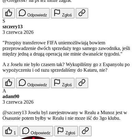
@Gregers47
na ps też może zagrać
Odpowiedz
Zgłoś
S
szczery13
3 czerwca 2026
"Przepisy transferowe FIFA uniemożliwiają bowiem
przeprowadzenie dwóch sprzedaży tego samego zawodnika, jeśli
między jedną a drugą operacją nie minie dwanaście tygodni."
A z Joselu nie było czasem tak? Wykupiliśmy go z Espanyolu po
wypożyczeniu i od razu sprzedaliśmy do Kataru, nie?
Odpowiedz
Zgłoś
A
adam90
3 czerwca 2026
@szczery13
Joselu byl zarejestrowany w Realu a Munoz jest w
Osasunie potem byłby w Realu i nie moze iść do 3go klubu.
1
Odpowiedz
Zgłoś