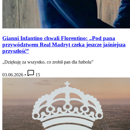
Gianni Infantino chwali Florentino: „Pod pana
przywództwem Real Madryt czeka jeszcze jaśniejsza
przyszłość”
„Dziękuję za wszystko, co zrobił pan dla futbolu”
03.06.2026
•
15