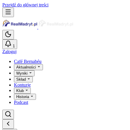
Przejdź do głównej treści
1
Zaloguj
Café Bernabéu
Aktualności
Wyniki
Skład
Kontuzje
Klub
Historia
Podcast