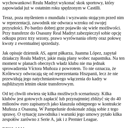
wychowankowi Realu Madryt wykonać skok sportowy, który
zapowiadał już w ostatnim roku spędzonym w Castilli.
Teraz, poza myśleniem o mundialu i wyzwaniu stojącym przed nim
w reprezentacji, zawodnik nie odwraca wzroku od swojej
przyszłości. Po bardzo dobrej grze pojawiło się wiele możliwości.
Przy transferze do Osasuny Real Madryt zabezpieczył sobie opcję
odkupu przez trzy sezony, prawo wyrównania oferty oraz połowę
kwoty z ewentualnej sprzedaży.
Jak opisuje dziennik
AS
, agent piłkarza, Juanma López, zapytał
działaczy Realu Madryt, jakie mają plany wobec napastnika. Na ten
moment w planach obecnych władz klubu nie ma jednak
sprowadzenia Víctora Muñoza z powrotem. To nie oznacza, że
Królewscy odwracają się od reprezentanta Hiszpanii, lecz że nie
przewidują jego natychmiastowego włączenia do kadry w
najbliższym letnim oknie transferowym.
Od tej chwili otwiera się kilka możliwych scenariuszy. Kilka
klubów jest gotowych zapłacić lub przynajmniej zbliżyć się do 40
milionów euro zapisanych jako klauzula odstępnego w kontrakcie
Muñoza z Osasuną. W Pampelunie doskonale zdają sobie z tego
sprawę. O sytuację zawodnika i warunki jego umowy pytało kilka
zespołów zarówno z Serie A, jak i z Premier League.