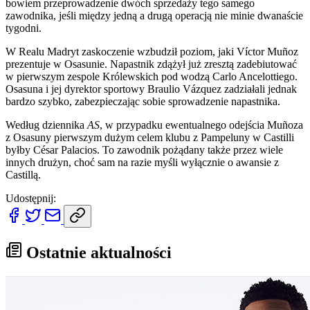
bowiem przeprowadzenie dwóch sprzedaży tego samego
zawodnika, jeśli między jedną a drugą operacją nie minie dwanaście
tygodni.
W Realu Madryt zaskoczenie wzbudził poziom, jaki Víctor Muñoz
prezentuje w Osasunie. Napastnik zdążył już zresztą zadebiutować
w pierwszym zespole Królewskich pod wodzą Carlo Ancelottiego.
Osasuna i jej dyrektor sportowy Braulio Vázquez zadziałali jednak
bardzo szybko, zabezpieczając sobie sprowadzenie napastnika.
Według dziennika
AS
, w przypadku ewentualnego odejścia Muñoza
z Osasuny pierwszym dużym celem klubu z Pampeluny w Castilli
byłby César Palacios. To zawodnik pożądany także przez wiele
innych drużyn, choć sam na razie myśli wyłącznie o awansie z
Castillą.
Udostępnij:
Ostatnie aktualności