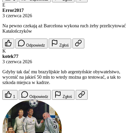
E
Error2017
3 czerwca 2026
Na pewno czekają aż Barcelona wykona ruch żeby przelicytować
Katalończyków
Odpowiedz
Zgłoś
K
kotek77
3 czerwca 2026
Gdyby tak dać mu brazylijskie lub argentyńskie obywatelstwo,
wycenić na jakieś 50 mln to wtedy można go testować, a tak to
szkoda miejsca w kadrze.
1
Odpowiedz
Zgłoś