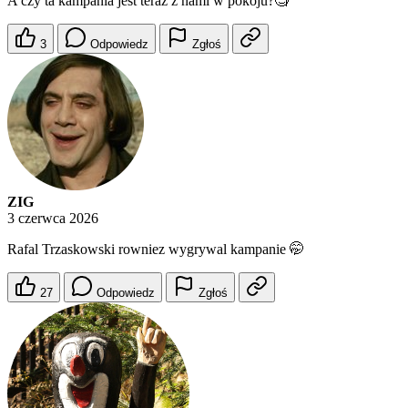
A czy ta kampania jest teraz z nami w pokoju?🧐
3
Odpowiedz
Zgłoś
ZIG
3 czerwca 2026
Rafal Trzaskowski rowniez wygrywal kampanie 🤭
27
Odpowiedz
Zgłoś