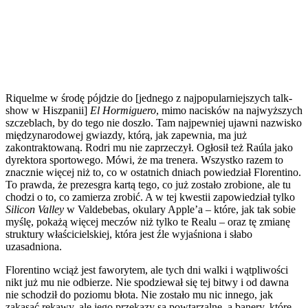
Riquelme w środę pójdzie do [jednego z najpopularniejszych talk-
show w Hiszpanii]
El Hormiguero
, mimo nacisków na najwyższych
szczeblach, by do tego nie doszło. Tam najpewniej ujawni nazwisko
międzynarodowej gwiazdy, którą, jak zapewnia, ma już
zakontraktowaną. Rodri mu nie zaprzeczył. Ogłosił też Raúla jako
dyrektora sportowego. Mówi, że ma trenera. Wszystko razem to
znacznie więcej niż to, co w ostatnich dniach powiedział Florentino.
To prawda, że prezesgra kartą tego, co już zostało zrobione, ale tu
chodzi o to, co zamierza zrobić. A w tej kwestii zapowiedział tylko
Silicon Valley
w Valdebebas, okulary Apple’a – które, jak tak sobie
myślę, pokażą więcej meczów niż tylko te Realu – oraz tę zmianę
struktury właścicielskiej, która jest źle wyjaśniona i słabo
uzasadniona.
Florentino wciąż jest faworytem, ale tych dni walki i wątpliwości
nikt już mu nie odbierze. Nie spodziewał się tej bitwy i od dawna
nie schodził do poziomu błota. Nie zostało mu nic innego, jak
zakasać rękawy, ale jego przekazy są powtarzalne, a banery, które