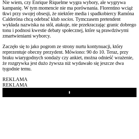
Nie wiem, czy Enrique Riquelme wygra wybory, ale wygrywa
kampanię. W tym momencie nie ma porównania. Florentino wciąż
tkwi przy swojej obsesji, że niektóre media i spadkobiercy Ramóna
Calderóna chcą odebrać klub
socios
. Tymczasem pretendent
wykłada nazwiska na stół, atakuje, nie przekraczając granic dobrego
tonu i podnosi kwestie debaty społecznej, które są prawdziwymi
zmartwieniami wyborcy.
Zaczęło się to jako pogrom ze strony nurtu kontynuacji, który
reprezentuje obecny prezydent. Mówiono: 90 do 10. Teraz, przy
braku wiarygodnych sondaży czy ankiet, można odnieść wrażenie,
że rozgrywka jest dużo żywsza niż wydawało się jeszcze dwa
tygodnie temu.
REKLAMA
REKLAMA
Play