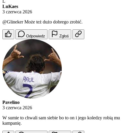
L
LuKaes
3 czerwca 2026
@Glineker
Może też dużo dobrego zrobić.
Odpowiedz
Zgłoś
Pavelino
3 czerwca 2026
W sumie to chwali sam siebie bo to on i jego koledzy robią mu
kampanię.