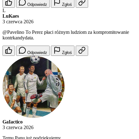
Odpowiedz
Zgłoś
L
LuKaes
3 czerwca 2026
@Pavelino
To Perez płaci różnym ludziom za kompromitowanie
kontrkandydata.
Odpowiedz
Zgłoś
GaIactico
3 czerwca 2026
Temu Panu już podziękujemy