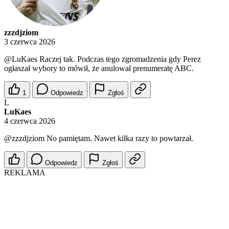
zzzdjziom
3 czerwca 2026
@LuKaes
Raczej tak. Podczas tego zgromadzenia gdy Perez
ogłaszał wybory to mówił, że anulował prenumeratę ABC.
1
Odpowiedz
Zgłoś
L
LuKaes
4 czerwca 2026
@zzzdjziom
No pamiętam. Nawet kilka razy to powtarzał.
Odpowiedz
Zgłoś
REKLAMA