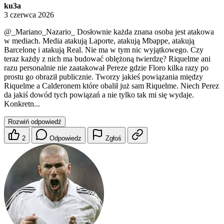
ku3a
3 czerwca 2026
@_Mariano_Nazario_
Dosłownie każda znana osoba jest atakowa
w mediach. Media atakują Laporte, atakują Mbappe, atakują
Barcelonę i atakują Real. Nie ma w tym nic wyjątkowego. Czy
teraz każdy z nich ma budować oblężoną twierdzę? Riquelme ani
razu personalnie nie zaatakował Pereze gdzie Floro kilka razy po
prostu go obraził publicznie. Tworzy jakieś powiązania między
Riquelme a Calderonem które obalił już sam Riquelme. Niech Perez
da jakiś dowód tych powiązań a nie tylko tak mi się wydaje.
Konkretn...
Rozwiń odpowiedź
2
Odpowiedz
Zgłoś