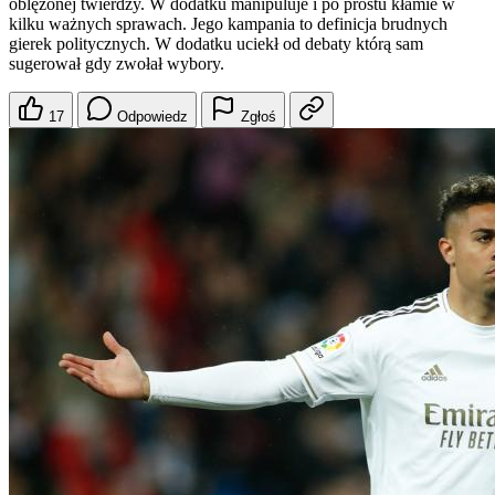
oblężonej twierdzy. W dodatku manipuluje i po prostu kłamie w
kilku ważnych sprawach. Jego kampania to definicja brudnych
gierek politycznych. W dodatku uciekł od debaty którą sam
sugerował gdy zwołał wybory.
17
Odpowiedz
Zgłoś