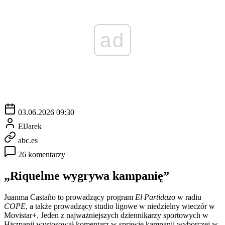
ad
03.06.2026 09:30
ElJarek
abc.es
26 komentarzy
„Riquelme wygrywa kampanię”
Juanma Castaño to prowadzący program
El Partidazo
w radiu
COPE
, a także prowadzący studio ligowe w niedzielny wieczór w
Movistar+. Jeden z najważniejszych dziennikarzy sportowych w
Hiszpanii wystosował komentarz w sprawie kampanii wyborczej w