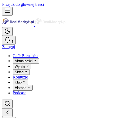
Przejdź do głównej treści
1
Zaloguj
Café Bernabéu
Aktualności
Wyniki
Skład
Kontuzje
Klub
Historia
Podcast