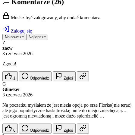
Komentarze
(26)
Musisz być zalogowany, aby dodać komentarz.
Zaloguj się
Najnowsze
Najlepsze
Z
zacw
3 czerwca 2026
Zgoda!
1
Odpowiedz
Zgłoś
G
Glineker
3 czerwca 2026
Na poczatku myślałem że jest niezła opcja po erze Florka( nie teraz)
ale jego populistyczne hasła troszkę mnie do niego zniechęcają…
jest ogromną niewiadomą i może dużo spierdzielić …
6
Odpowiedz
Zgłoś