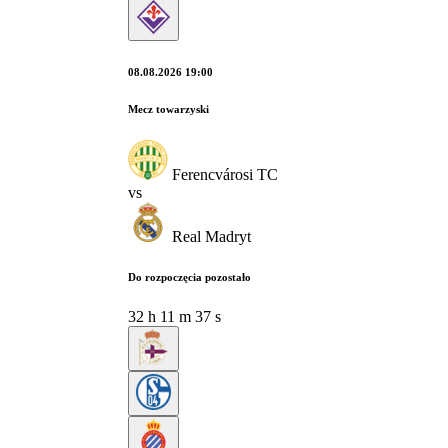
08.08.2026 19:00
Mecz towarzyski
Ferencvárosi TC
vs
Real Madryt
Do rozpoczęcia pozostało
32
h
11
m
36
s