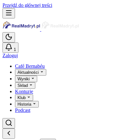
Przejdź do głównej treści
1
Zaloguj
Café Bernabéu
Aktualności
Wyniki
Skład
Kontuzje
Klub
Historia
Podcast