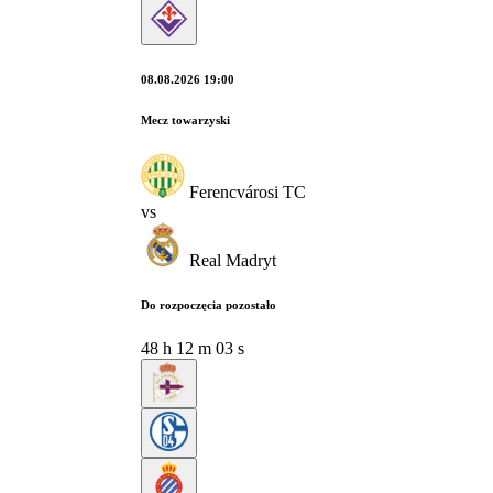
08.08.2026 19:00
Mecz towarzyski
Ferencvárosi TC
vs
Real Madryt
Do rozpoczęcia pozostało
48
h
12
m
02
s