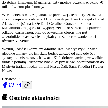
do stolicy Hiszpanii. Manchester City mógłby oczekiwać około 70
milionów euro plus bonusy.
W Valdebebas wiedzą jednak, że przed wejściem na rynek trzeba
zrobić miejsce w kadrze. Z klubu odeszli już Dani Carvajal i David
Alaba, a odejść ma także Dani Ceballos. Gonzalo i Franco
Mastantuono mogą zostać wypożyczeni albo sprzedani z prawem
odkupu. Camavinga, przy odpowiedniej ofercie, nie jest
zawodnikiem całkowicie nietykalnym. Zainteresowanie budzi
również Valverde.
Według Tomása Gonzáleza-Martína Real Madryt szykuje więc
głębokie zmiany, ale ich skala będzie zależeć od cen, odejść i
sytuacji po mistrzostwach świata. Klub dobrze pamięta, że wielkie
turnieje potrafią uruchomić rynek. W przeszłości po mundialach do
Madrytu trafiali między innymi Mesut Özil, Sami Khedira i Keylor
Navas.
Udostępnij:
Ostatnie aktualności