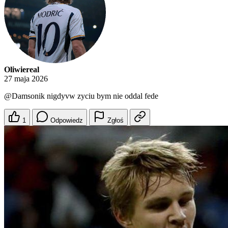
Oliwiereal
27 maja 2026
@Damsonik
nigdyvw zyciu bym nie oddal fede
1
Odpowiedz
Zgłoś