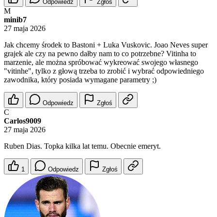
Odpowiedz
Zgłoś
M
minib7
27 maja 2026
Jak chcemy środek to Bastoni + Luka Vuskovic. Joao Neves super
grajek ale czy na pewno dałby nam to co potrzebne? Vitinha to
marzenie, ale można spróbować wykreować swojego własnego
"vitinhe", tylko z głową trzeba to zrobić i wybrać odpowiedniego
zawodnika, który posiada wymagane parametry ;)
Odpowiedz
Zgłoś
C
Carlos9009
27 maja 2026
Ruben Dias. Topka kilka lat temu. Obecnie emeryt.
1
Odpowiedz
Zgłoś