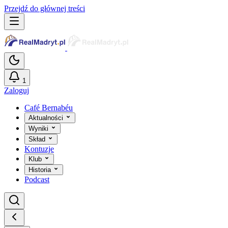
Przejdź do głównej treści
1
Zaloguj
Café Bernabéu
Aktualności
Wyniki
Skład
Kontuzje
Klub
Historia
Podcast