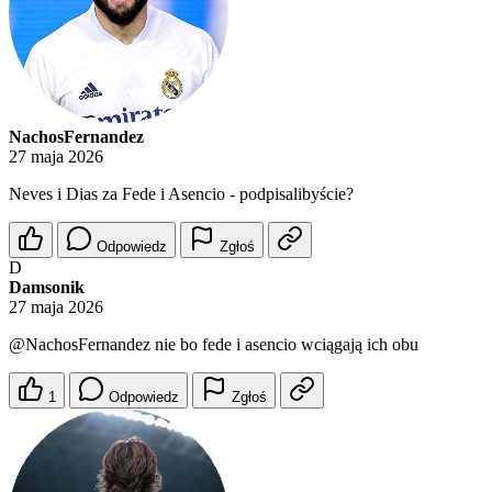
NachosFernandez
27 maja 2026
Neves i Dias za Fede i Asencio - podpisalibyście?
Odpowiedz
Zgłoś
D
Damsonik
27 maja 2026
@NachosFernandez
nie bo fede i asencio wciągają ich obu
1
Odpowiedz
Zgłoś