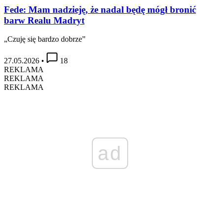
Fede: Mam nadzieję, że nadal będę mógł bronić
barw Realu Madryt
„Czuję się bardzo dobrze”
27.05.2026
•
18
REKLAMA
REKLAMA
REKLAMA
ad