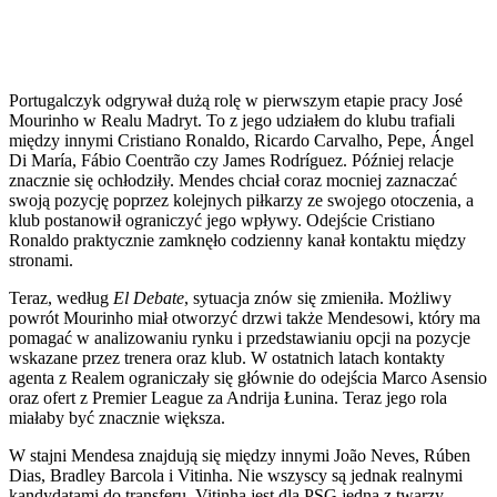
Portugalczyk odgrywał dużą rolę w pierwszym etapie pracy José
Mourinho w Realu Madryt. To z jego udziałem do klubu trafiali
między innymi Cristiano Ronaldo, Ricardo Carvalho, Pepe, Ángel
Di María, Fábio Coentrão czy James Rodríguez. Później relacje
znacznie się ochłodziły. Mendes chciał coraz mocniej zaznaczać
swoją pozycję poprzez kolejnych piłkarzy ze swojego otoczenia, a
klub postanowił ograniczyć jego wpływy. Odejście Cristiano
Ronaldo praktycznie zamknęło codzienny kanał kontaktu między
stronami.
Teraz, według
El Debate
, sytuacja znów się zmieniła. Możliwy
powrót Mourinho miał otworzyć drzwi także Mendesowi, który ma
pomagać w analizowaniu rynku i przedstawianiu opcji na pozycje
wskazane przez trenera oraz klub. W ostatnich latach kontakty
agenta z Realem ograniczały się głównie do odejścia Marco Asensio
oraz ofert z Premier League za Andrija Łunina. Teraz jego rola
miałaby być znacznie większa.
W stajni Mendesa znajdują się między innymi João Neves, Rúben
Dias, Bradley Barcola i Vitinha. Nie wszyscy są jednak realnymi
kandydatami do transferu. Vitinha jest dla PSG jedną z twarzy