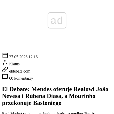
ad
27.05.2026 12:16
Klatus
eldebate.com
60 komentarzy
El Debate: Mendes oferuje Realowi João
Nevesa i Rúbena Diasa, a Mourinho
przekonuje Bastoniego
Real Madryt szykuje przebudowę kadry, a według Tomása