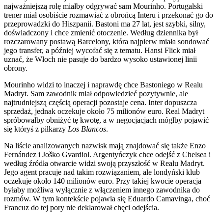
najważniejszą rolę miałby odgrywać sam Mourinho. Portugalski
trener miał osobiście rozmawiać z obrońcą Interu i przekonać go do
przeprowadzki do Hiszpanii. Bastoni ma 27 lat, jest szybki, silny,
doświadczony i chce zmienić otoczenie. Według dziennika był
rozczarowany postawą Barcelony, która najpierw miała sondować
jego transfer, a później wycofać się z tematu. Hansi Flick miał
uznać, że Włoch nie pasuje do bardzo wysoko ustawionej linii
obrony.
Mourinho widzi to inaczej i naprawdę chce Bastoniego w Realu
Madryt. Sam zawodnik miał odpowiedzieć pozytywnie, ale
najtrudniejszą częścią operacji pozostaje cena. Inter dopuszcza
sprzedaż, jednak oczekuje około 75 milionów euro. Real Madryt
spróbowałby obniżyć tę kwotę, a w negocjacjach mógłby pojawić
się któryś z piłkarzy
Los Blancos
.
Na liście analizowanych nazwisk mają znajdować się także Enzo
Fernández i Joško Gvardiol. Argentyńczyk chce odejść z Chelsea i
według źródła otwarcie widzi swoją przyszłość w Realu Madryt.
Jego agent pracuje nad takim rozwiązaniem, ale londyński klub
oczekuje około 140 milionów euro. Przy takiej kwocie operacja
byłaby możliwa wyłącznie z włączeniem innego zawodnika do
rozmów. W tym kontekście pojawia się Eduardo Camavinga, choć
Francuz do tej pory nie deklarował chęci odejścia.