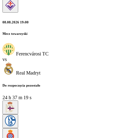
08.08.2026 19:00
Mecz towarzyski
Ferencvárosi TC
vs
Real Madryt
Do rozpoczęcia pozostało
24
h
37
m
17
s