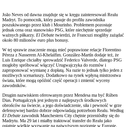
João Neves od dawna znajduje się w kręgu zainteresowań Realu
Madryt. To pomocnik, który pasuje do profilu zawodnika
poszukiwanego przez klub i Mourinho. Problemem pozostaje
jednak cena oraz stanowisko PSG, które niechętnie sprzedaje
ważnych piłkarzy.
El Debate
twierdzi, że Francuzi mogliby zażądać
około 80 milionów euro plus bonusy.
W tej sprawie znaczenie mogą mieć poprawione relacje Florentino
Péreza z Nasserem Al-Khelaïfim. González-Martín dodaje też, że
Luis Enrique chciałby sprowadzić Federico Valverde, dlatego PSG
mogłoby spróbować włączyć Urugwajczyka do rozmów i
zaproponować wymianę z dopłatą. Na razie to jednak tylko jeden z
możliwych scenariuszy. Dodatkowo na rynek wpłyną mistrzostwa
świata, które mogą opóźnić część operacji i zmienić wyceny
zawodników.
Drugim nazwiskiem oferowanym przez Mendesa ma być Rúben
Dias. Portugalczyk jest jednym z najlepszych środkowych
obrońców na świecie, a jego doświadczenie, siła i pewność w grze
defensywnej bardzo dobrze odpowiadają potrzebom Realu. Według
El Debate
zawodnik Manchesteru City chętnie przeniósłby się do
Madrytu. Ma 29 lat i miałby traktować transfer do Realu jako
ostatnie wielkie wyzwanie na najwyższym poziomie w Europie.