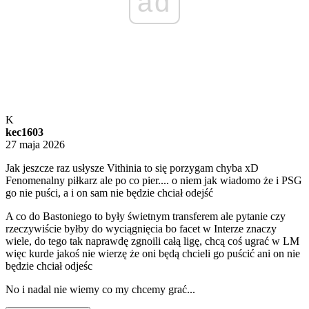
ad
K
kec1603
27 maja 2026
Jak jeszcze raz usłysze Vithinia to się porzygam chyba xD
Fenomenalny piłkarz ale po co pier.... o niem jak wiadomo że i PSG
go nie puści, a i on sam nie będzie chciał odejść
A co do Bastoniego to były świetnym transferem ale pytanie czy
rzeczywiście byłby do wyciągnięcia bo facet w Interze znaczy
wiele, do tego tak naprawdę zgnoili całą ligę, chcą coś ugrać w LM
więc kurde jakoś nie wierzę że oni będą chcieli go puścić ani on nie
będzie chciał odjeśc
No i nadal nie wiemy co my chcemy grać...