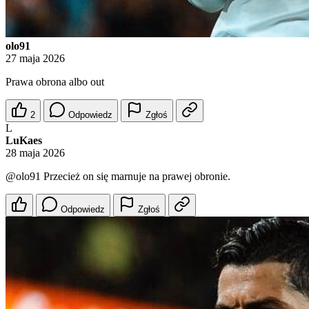
olo91
27 maja 2026
Prawa obrona albo out
2
Odpowiedz
Zgłoś
L
LuKaes
28 maja 2026
@olo91
Przecież on się marnuje na prawej obronie.
Odpowiedz
Zgłoś