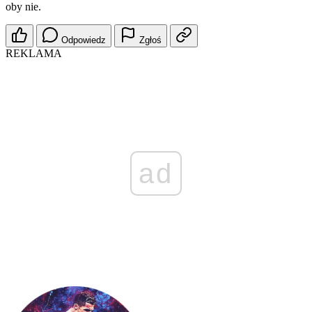
oby nie.
Odpowiedz
Zgłoś
REKLAMA
ad