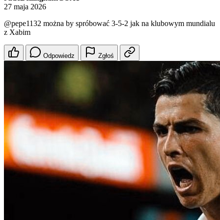
27 maja 2026
@pepe1132
można by spróbować 3-5-2 jak na klubowym mundialu
z Xabim
Odpowiedz
Zgłoś