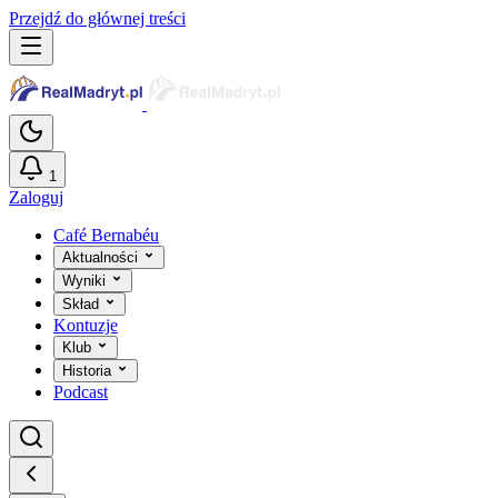
Przejdź do głównej treści
1
Zaloguj
Café Bernabéu
Aktualności
Wyniki
Skład
Kontuzje
Klub
Historia
Podcast