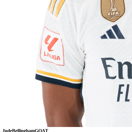
JudeBellinghamGOAT