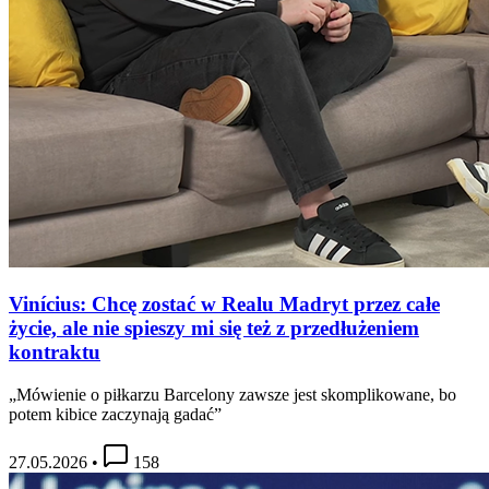
Vinícius: Chcę zostać w Realu Madryt przez całe
życie, ale nie spieszy mi się też z przedłużeniem
kontraktu
„Mówienie o piłkarzu Barcelony zawsze jest skomplikowane, bo
potem kibice zaczynają gadać”
27.05.2026
•
158