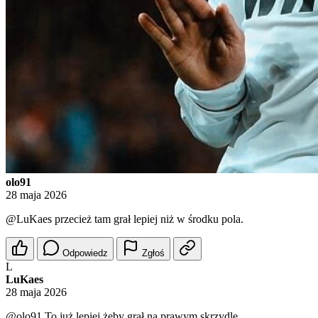
olo91
28 maja 2026
@LuKaes
przecież tam grał lepiej niż w środku pola.
Odpowiedz
Zgłoś
L
LuKaes
28 maja 2026
@olo91
To już lepiej żeby grał na prawym skrzydle.