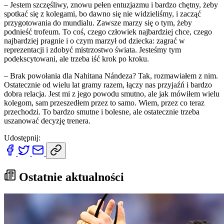
– Jestem szczęśliwy, znowu pełen entuzjazmu i bardzo chętny, żeby
spotkać się z kolegami, bo dawno się nie widzieliśmy, i zacząć
przygotowania do mundialu. Zawsze marzy się o tym, żeby
podnieść trofeum. To coś, czego człowiek najbardziej chce, czego
najbardziej pragnie i o czym marzył od dziecka: zagrać w
reprezentacji i zdobyć mistrzostwo świata. Jesteśmy tym
podekscytowani, ale trzeba iść krok po kroku.
– Brak powołania dla Nahitana Nándeza? Tak, rozmawiałem z nim.
Ostatecznie od wielu lat gramy razem, łączy nas przyjaźń i bardzo
dobra relacja. Jest mi z jego powodu smutno, ale jak mówiłem wielu
kolegom, sam przeszedłem przez to samo. Wiem, przez co teraz
przechodzi. To bardzo smutne i bolesne, ale ostatecznie trzeba
uszanować decyzję trenera.
Udostępnij:
Ostatnie aktualności