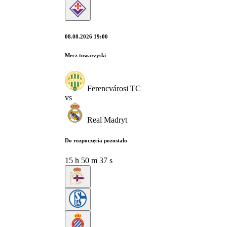
08.08.2026 19:00
Mecz towarzyski
Ferencvárosi TC
vs
Real Madryt
Do rozpoczęcia pozostało
15
h
50
m
36
s