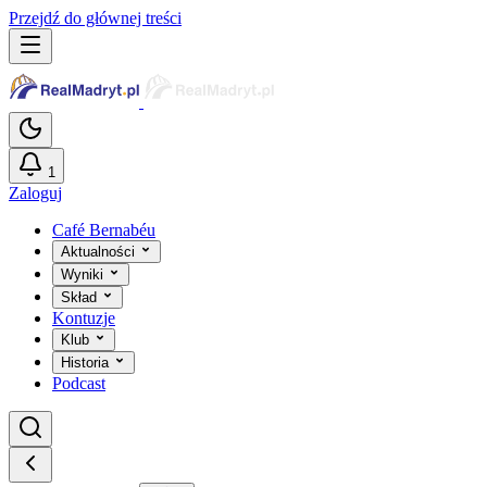
Przejdź do głównej treści
1
Zaloguj
Café Bernabéu
Aktualności
Wyniki
Skład
Kontuzje
Klub
Historia
Podcast