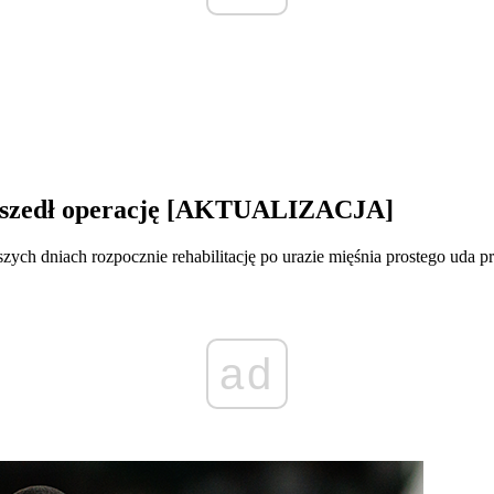
zeszedł operację [AKTUALIZACJA]
ych dniach rozpocznie rehabilitację po urazie mięśnia prostego uda p
ad