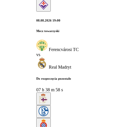
08.08.2026 19:00
Mecz towarzyski
Ferencvárosi TC
vs
Real Madryt
Do rozpoczęcia pozostało
07
h
38
m
57
s