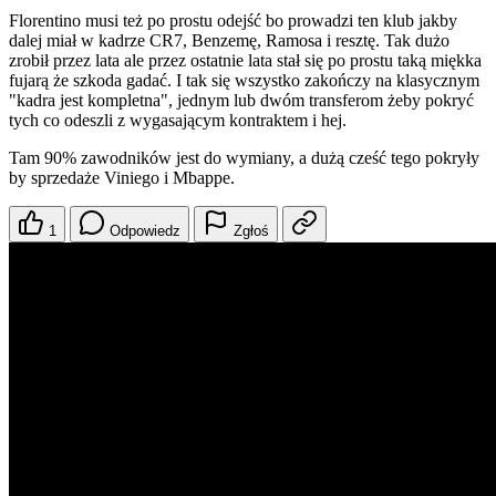
Florentino musi też po prostu odejść bo prowadzi ten klub jakby
dalej miał w kadrze CR7, Benzemę, Ramosa i resztę. Tak dużo
zrobił przez lata ale przez ostatnie lata stał się po prostu taką miękka
fujarą że szkoda gadać. I tak się wszystko zakończy na klasycznym
"kadra jest kompletna", jednym lub dwóm transferom żeby pokryć
tych co odeszli z wygasającym kontraktem i hej.
Tam 90% zawodników jest do wymiany, a dużą cześć tego pokryły
by sprzedaże Viniego i Mbappe.
1
Odpowiedz
Zgłoś