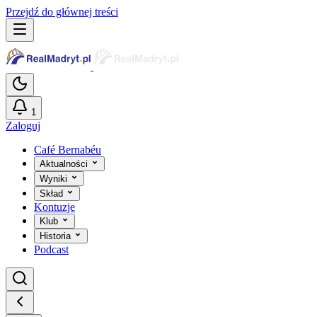
Przejdź do głównej treści
1
Zaloguj
Café Bernabéu
Aktualności
Wyniki
Skład
Kontuzje
Klub
Historia
Podcast