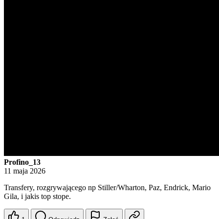
Profino_13
11 maja 2026
Transfery, rozgrywającego np Stiller/Wharton, Paz, Endrick, Mario
Gila, i jakis top stope.