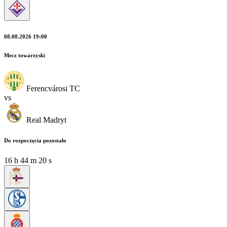
08.08.2026 19:00
Mecz towarzyski
Ferencvárosi TC
vs
Real Madryt
Do rozpoczęcia pozostało
16
h
44
m
19
s