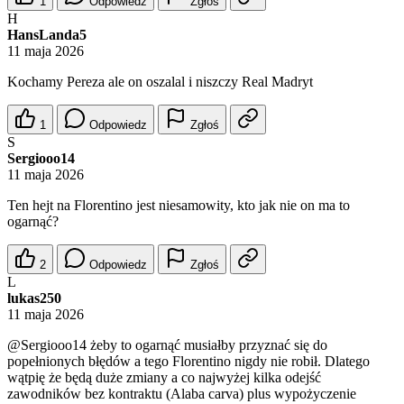
1
Odpowiedz
Zgłoś
H
HansLanda5
11 maja 2026
Kochamy Pereza ale on oszalal i niszczy Real Madryt
1
Odpowiedz
Zgłoś
S
Sergiooo14
11 maja 2026
Ten hejt na Florentino jest niesamowity, kto jak nie on ma to
ogarnąć?
2
Odpowiedz
Zgłoś
L
lukas250
11 maja 2026
@Sergiooo14
żeby to ogarnąć musiałby przyznać się do
popełnionych błędów a tego Florentino nigdy nie robił. Dlatego
wątpię że będą duże zmiany a co najwyżej kilka odejść
zawodników bez kontraktu (Alaba carva) plus wypożyczenie