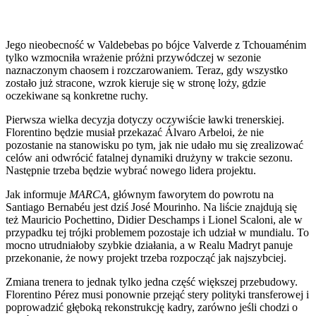
Jego nieobecność w Valdebebas po bójce Valverde z Tchouaménim
tylko wzmocniła wrażenie próżni przywódczej w sezonie
naznaczonym chaosem i rozczarowaniem. Teraz, gdy wszystko
zostało już stracone, wzrok kieruje się w stronę loży, gdzie
oczekiwane są konkretne ruchy.
Pierwsza wielka decyzja dotyczy oczywiście ławki trenerskiej.
Florentino będzie musiał przekazać Álvaro Arbeloi, że nie
pozostanie na stanowisku po tym, jak nie udało mu się zrealizować
celów ani odwrócić fatalnej dynamiki drużyny w trakcie sezonu.
Następnie trzeba będzie wybrać nowego lidera projektu.
Jak informuje
MARCA
, głównym faworytem do powrotu na
Santiago Bernabéu jest dziś José Mourinho. Na liście znajdują się
też Mauricio Pochettino, Didier Deschamps i Lionel Scaloni, ale w
przypadku tej trójki problemem pozostaje ich udział w mundialu. To
mocno utrudniałoby szybkie działania, a w Realu Madryt panuje
przekonanie, że nowy projekt trzeba rozpocząć jak najszybciej.
Zmiana trenera to jednak tylko jedna część większej przebudowy.
Florentino Pérez musi ponownie przejąć stery polityki transferowej i
poprowadzić głęboką rekonstrukcję kadry, zarówno jeśli chodzi o