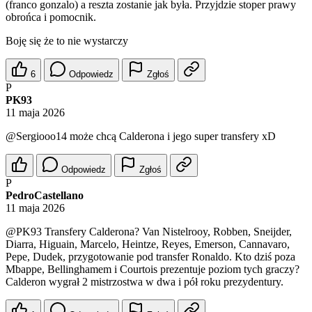
(franco gonzalo) a reszta zostanie jak była. Przyjdzie stoper prawy
obrońca i pomocnik.
Boję się że to nie wystarczy
6
Odpowiedz
Zgłoś
P
PK93
11 maja 2026
@Sergiooo14
może chcą Calderona i jego super transfery xD
Odpowiedz
Zgłoś
P
PedroCastellano
11 maja 2026
@PK93
Transfery Calderona? Van Nistelrooy, Robben, Sneijder,
Diarra, Higuain, Marcelo, Heintze, Reyes, Emerson, Cannavaro,
Pepe, Dudek, przygotowanie pod transfer Ronaldo. Kto dziś poza
Mbappe, Bellinghamem i Courtois prezentuje poziom tych graczy?
Calderon wygrał 2 mistrzostwa w dwa i pół roku prezydentury.