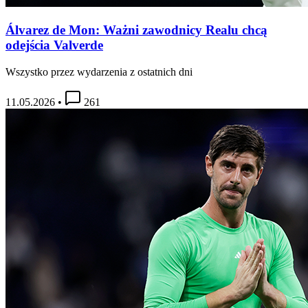
Álvarez de Mon: Ważni zawodnicy Realu chcą
odejścia Valverde
Wszystko przez wydarzenia z ostatnich dni
11.05.2026
•
261