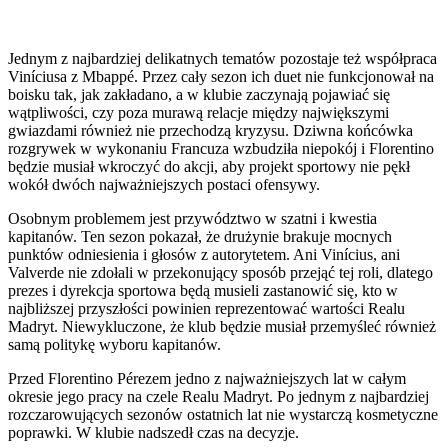
Jednym z najbardziej delikatnych tematów pozostaje też współpraca
Viníciusa z Mbappé. Przez cały sezon ich duet nie funkcjonował na
boisku tak, jak zakładano, a w klubie zaczynają pojawiać się
wątpliwości, czy poza murawą relacje między największymi
gwiazdami również nie przechodzą kryzysu. Dziwna końcówka
rozgrywek w wykonaniu Francuza wzbudziła niepokój i Florentino
będzie musiał wkroczyć do akcji, aby projekt sportowy nie pękł
wokół dwóch najważniejszych postaci ofensywy.
Osobnym problemem jest przywództwo w szatni i kwestia
kapitanów. Ten sezon pokazał, że drużynie brakuje mocnych
punktów odniesienia i głosów z autorytetem. Ani Vinícius, ani
Valverde nie zdołali w przekonujący sposób przejąć tej roli, dlatego
prezes i dyrekcja sportowa będą musieli zastanowić się, kto w
najbliższej przyszłości powinien reprezentować wartości Realu
Madryt. Niewykluczone, że klub będzie musiał przemyśleć również
samą politykę wyboru kapitanów.
Przed Florentino Pérezem jedno z najważniejszych lat w całym
okresie jego pracy na czele Realu Madryt. Po jednym z najbardziej
rozczarowujących sezonów ostatnich lat nie wystarczą kosmetyczne
poprawki. W klubie nadszedł czas na decyzje.