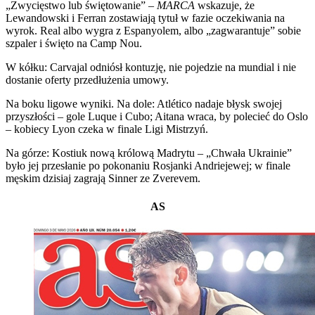
„Zwycięstwo lub świętowanie” –
MARCA
wskazuje, że
Lewandowski i Ferran zostawiają tytuł w fazie oczekiwania na
wyrok. Real albo wygra z Espanyolem, albo „zagwarantuje” sobie
szpaler i święto na Camp Nou.
W kółku: Carvajal odniósł kontuzję, nie pojedzie na mundial i nie
dostanie oferty przedłużenia umowy.
Na boku ligowe wyniki. Na dole: Atlético nadaje błysk swojej
przyszłości – gole Luque i Cubo; Aitana wraca, by polecieć do Oslo
– kobiecy Lyon czeka w finale Ligi Mistrzyń.
Na górze: Kostiuk nową królową Madrytu – „Chwała Ukrainie”
było jej przesłanie po pokonaniu Rosjanki Andriejewej; w finale
męskim dzisiaj zagrają Sinner ze Zverevem.
AS