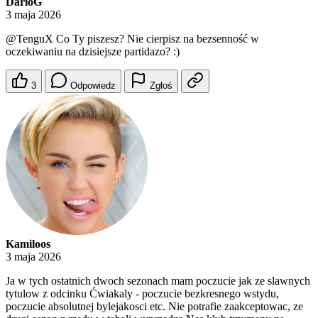
DarioG
3 maja 2026
@TenguX
Co Ty piszesz? Nie cierpisz na bezsenność w
oczekiwaniu na dzisiejsze partidazo? :)
3
Odpowiedz
Zgłoś
Kamiloos
3 maja 2026
Ja w tych ostatnich dwoch sezonach mam poczucie jak ze slawnych
tytulow z odcinku Ćwiakaly - poczucie bezkresnego wstydu,
poczucie absolutnej bylejakosci etc. Nie potrafie zaakceptowac, ze