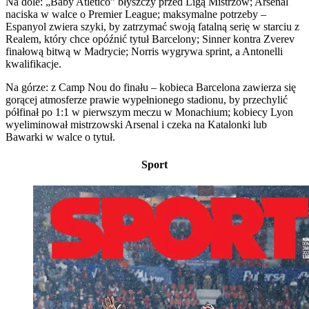
Na dole: „Baby Atlético” błyszczy przed Ligą Mistrzów; Arsenal
naciska w walce o Premier League; maksymalne potrzeby –
Espanyol zwiera szyki, by zatrzymać swoją fatalną serię w starciu z
Realem, który chce opóźnić tytuł Barcelony; Sinner kontra Zverev
finałową bitwą w Madrycie; Norris wygrywa sprint, a Antonelli
kwalifikacje.
Na górze: z Camp Nou do finału – kobieca Barcelona zawierza się
gorącej atmosferze prawie wypełnionego stadionu, by przechylić
półfinał po 1:1 w pierwszym meczu w Monachium; kobiecy Lyon
wyeliminował mistrzowski Arsenal i czeka na Katalonki lub
Bawarki w walce o tytuł.
Sport