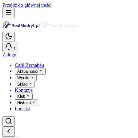
Przejdź do głównej treści
1
Zaloguj
Café Bernabéu
Aktualności
Wyniki
Skład
Kontuzje
Klub
Historia
Podcast