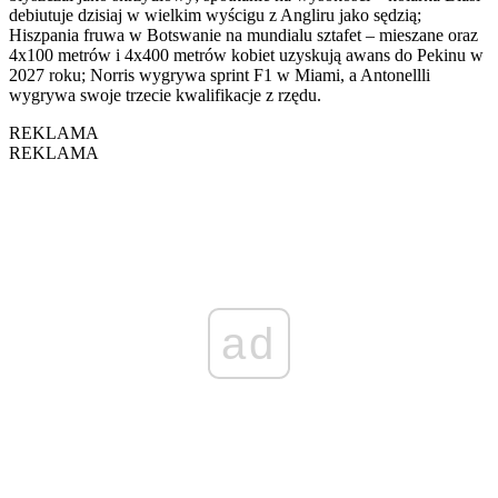
debiutuje dzisiaj w wielkim wyścigu z Angliru jako sędzią;
Hiszpania fruwa w Botswanie na mundialu sztafet – mieszane oraz
4x100 metrów i 4x400 metrów kobiet uzyskują awans do Pekinu w
2027 roku; Norris wygrywa sprint F1 w Miami, a Antonellli
wygrywa swoje trzecie kwalifikacje z rzędu.
REKLAMA
REKLAMA
ad