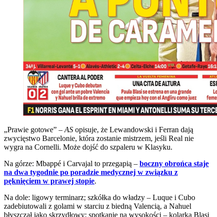
„Prawie gotowe” –
AS
opisuje, że Lewandowski i Ferran dają
zwycięstwo Barcelonie, która zostanie mistrzem, jeśli Real nie
wygra na Cornelli. Może dojść do szpaleru w Klasyku.
Na górze: Mbappé i Carvajal to przegapią –
boczny obrońca staje
na dwa tygodnie po poradzie medycznej w związku z
pęknięciem w prawej stopie
.
Na dole: ligowy terminarz; szkółka do władzy – Luque i Cubo
zadebiutowali z golami w starciu z biedną Valencią, a Nahuel
błyszczał jako skrzydłowy; spotkanie na wysokości – kolarka Blasi