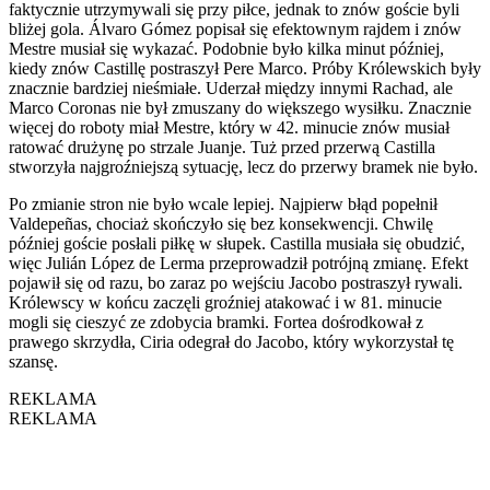
faktycznie utrzymywali się przy piłce, jednak to znów goście byli
bliżej gola. Álvaro Gómez popisał się efektownym rajdem i znów
Mestre musiał się wykazać. Podobnie było kilka minut później,
kiedy znów Castillę postraszył Pere Marco. Próby Królewskich były
znacznie bardziej nieśmiałe. Uderzał między innymi Rachad, ale
Marco Coronas nie był zmuszany do większego wysiłku. Znacznie
więcej do roboty miał Mestre, który w 42. minucie znów musiał
ratować drużynę po strzale Juanje. Tuż przed przerwą Castilla
stworzyła najgroźniejszą sytuację, lecz do przerwy bramek nie było.
Po zmianie stron nie było wcale lepiej. Najpierw błąd popełnił
Valdepeñas, chociaż skończyło się bez konsekwencji. Chwilę
później goście posłali piłkę w słupek. Castilla musiała się obudzić,
więc Julián López de Lerma przeprowadził potrójną zmianę. Efekt
pojawił się od razu, bo zaraz po wejściu Jacobo postraszył rywali.
Królewscy w końcu zaczęli groźniej atakować i w 81. minucie
mogli się cieszyć ze zdobycia bramki. Fortea dośrodkował z
prawego skrzydła, Ciria odegrał do Jacobo, który wykorzystał tę
szansę.
REKLAMA
REKLAMA