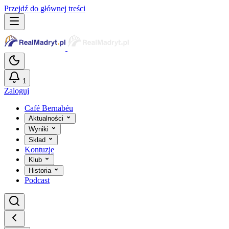
Przejdź do głównej treści
1
Zaloguj
Café Bernabéu
Aktualności
Wyniki
Skład
Kontuzje
Klub
Historia
Podcast