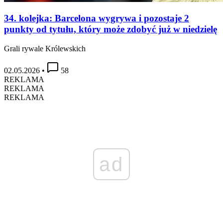
34. kolejka: Barcelona wygrywa i pozostaje 2
punkty od tytułu, który może zdobyć już w niedzielę
Grali rywale Królewskich
02.05.2026
•
58
REKLAMA
REKLAMA
REKLAMA
ad