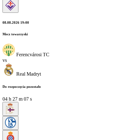
08.08.2026 19:00
Mecz towarzyski
Ferencvárosi TC
vs
Real Madryt
Do rozpoczęcia pozostało
04
h
27
m
06
s