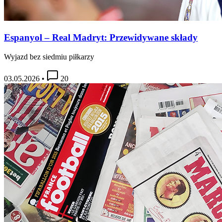
Espanyol – Real Madryt: Przewidywane składy
Wyjazd bez siedmiu piłkarzy
03.05.2026
•
20