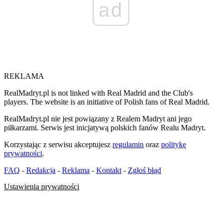
ad
REKLAMA
RealMadryt.pl is not linked with Real Madrid and the Club's
players. The website is an initiative of Polish fans of Real Madrid.
RealMadryt.pl nie jest powiązany z Realem Madryt ani jego
piłkarzami. Serwis jest inicjatywą polskich fanów Realu Madryt.
Korzystając z serwisu akceptujesz
regulamin
oraz
politykę
prywatności
.
FAQ
-
Redakcja
-
Reklama
-
Kontakt
-
Zgłoś błąd
Ustawienia prywatności