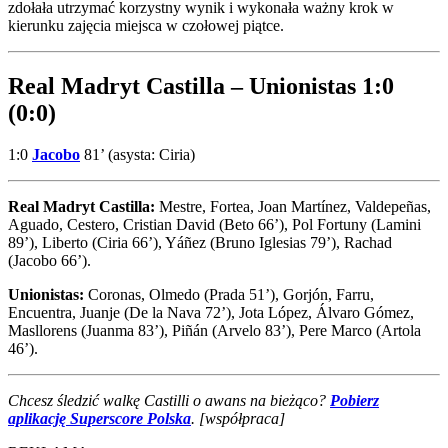
zdołała utrzymać korzystny wynik i wykonała ważny krok w
kierunku zajęcia miejsca w czołowej piątce.
Real Madryt Castilla – Unionistas 1:0
(0:0)
1:0
Jacobo
81’ (asysta: Ciria)
Real Madryt Castilla:
Mestre, Fortea, Joan Martínez, Valdepeñas,
Aguado, Cestero, Cristian David (Beto 66’), Pol Fortuny (Lamini
89’), Liberto (Ciria 66’), Yáñez (Bruno Iglesias 79’), Rachad
(Jacobo 66’).
Unionistas:
Coronas, Olmedo (Prada 51’), Gorjón, Farru,
Encuentra, Juanje (De la Nava 72’), Jota López, Álvaro Gómez,
Masllorens (Juanma 83’), Piñán (Arvelo 83’), Pere Marco (Artola
46’).
Chcesz śledzić walkę Castilli o awans na bieżąco?
Pobierz
aplikację Superscore Polska
. [współpraca]