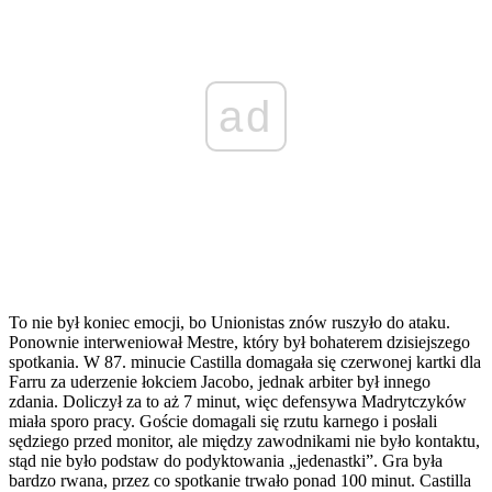
ad
To nie był koniec emocji, bo Unionistas znów ruszyło do ataku.
Ponownie interweniował Mestre, który był bohaterem dzisiejszego
spotkania. W 87. minucie Castilla domagała się czerwonej kartki dla
Farru za uderzenie łokciem Jacobo, jednak arbiter był innego
zdania. Doliczył za to aż 7 minut, więc defensywa Madrytczyków
miała sporo pracy. Goście domagali się rzutu karnego i posłali
sędziego przed monitor, ale między zawodnikami nie było kontaktu,
stąd nie było podstaw do podyktowania „jedenastki”. Gra była
bardzo rwana, przez co spotkanie trwało ponad 100 minut. Castilla