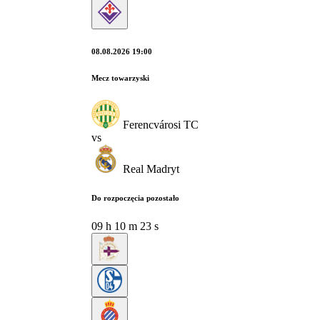
08.08.2026 19:00
Mecz towarzyski
Ferencvárosi TC
vs
Real Madryt
Do rozpoczęcia pozostało
09
h
10
m
22
s