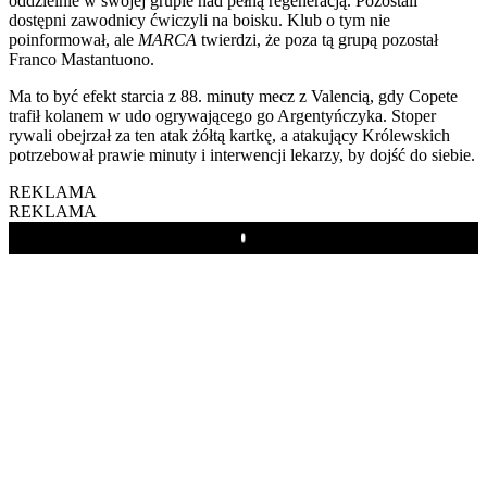
oddzielnie w swojej grupie nad pełną regeneracją. Pozostali
dostępni zawodnicy ćwiczyli na boisku. Klub o tym nie
poinformował, ale
MARCA
twierdzi, że poza tą grupą pozostał
Franco Mastantuono.
Ma to być efekt starcia z 88. minuty mecz z Valencią, gdy Copete
trafił kolanem w udo ogrywającego go Argentyńczyka. Stoper
rywali obejrzał za ten atak żółtą kartkę, a atakujący Królewskich
potrzebował prawie minuty i interwencji lekarzy, by dojść do siebie.
REKLAMA
REKLAMA
Play