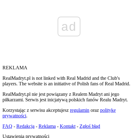
ad
REKLAMA
RealMadryt.pl is not linked with Real Madrid and the Club's
players. The website is an initiative of Polish fans of Real Madrid.
RealMadryt.pl nie jest powiązany z Realem Madryt ani jego
piłkarzami. Serwis jest inicjatywą polskich fanów Realu Madryt.
Korzystając z serwisu akceptujesz
regulamin
oraz
politykę
prywatności
.
FAQ
-
Redakcja
-
Reklama
-
Kontakt
-
Zgłoś błąd
Ustawienia prywatności