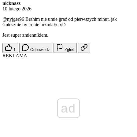
nicknasz
10 lutego 2026
@nyjger96
Brahim nie umie grać od pierwszych minut, jak
śmiesznie by to nie brzmiało. xD
Jest super zmiennikiem.
1
Odpowiedz
Zgłoś
REKLAMA
ad