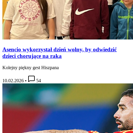
Asencio wykorzystał dzień wolny, by odwiedzić
dzieci chorujące na raka
Kolejny piękny gest Hiszpana
10.02.2026
•
54