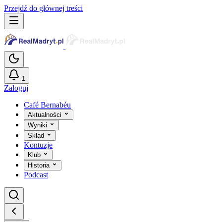
Przejdź do głównej treści
1
Zaloguj
Café Bernabéu
Aktualności
Wyniki
Skład
Kontuzje
Klub
Historia
Podcast