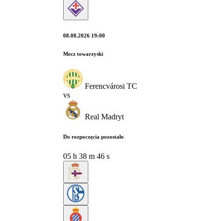
08.08.2026 19:00
Mecz towarzyski
Ferencvárosi TC
vs
Real Madryt
Do rozpoczęcia pozostało
05
h
38
m
45
s