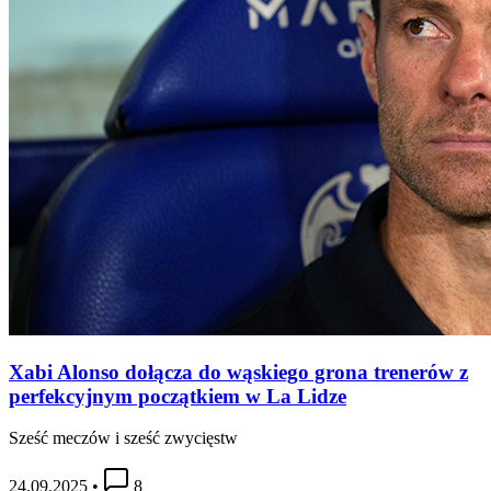
Xabi Alonso dołącza do wąskiego grona trenerów z
perfekcyjnym początkiem w La Lidze
Sześć meczów i sześć zwycięstw
24.09.2025
•
8