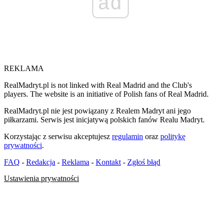
ad
REKLAMA
RealMadryt.pl is not linked with Real Madrid and the Club's
players. The website is an initiative of Polish fans of Real Madrid.
RealMadryt.pl nie jest powiązany z Realem Madryt ani jego
piłkarzami. Serwis jest inicjatywą polskich fanów Realu Madryt.
Korzystając z serwisu akceptujesz
regulamin
oraz
politykę
prywatności
.
FAQ
-
Redakcja
-
Reklama
-
Kontakt
-
Zgłoś błąd
Ustawienia prywatności