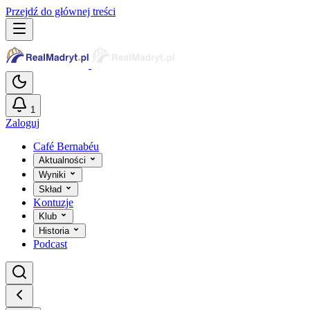
Przejdź do głównej treści
1
Zaloguj
Café Bernabéu
Aktualności
Wyniki
Skład
Kontuzje
Klub
Historia
Podcast