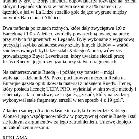
fragmenty gry. U Borjy Jiméneza odpowiadał za rozwiązania, dzięki
którym Leganés zdobyło w tamtym sezonie 21% bramek (12
łącznie), a już w La Lidze strzeliło gole dające wygrane między
innymi z Barceloną i Atlético.
Dwa trafienia po rzutach rożnych, które dały zwycięstwa 1:0 z
Barceloną i 1:0 z Atlético, zwróciły powszechną uwagę na pracę
przy stałych fragmentach w Leganés. Były wykonane z wyjątkową
precyzją i szybko zainteresowały sztaby innych klubów – wśród
zainteresowanych był także sztab Xabiego Alonso, wówczas
prowadzącego Bayer Leverkusen, który uważnie śledził pracę
Jesúsa Ruedy i jego rozwiązania przy stałych fragmentach
Na zainteresowanie Ruedą – i późniejszy transfer – mógł
wpłynąć… dziennik
AS
. Przed pucharowym meczem Realu na
Butarque gazeta opublikowała materiał z udziałem Ruedy. Trener,
który posiada licencję UEFA PRO, wyjaśniał w nim swoje metody i
schematy: jak to możliwe, że Leganés, „zespół, który najrzadziej
wykonywał stałe fragmenty, strzelił w ten sposób 4 z 19 goli”.
Zdaniem samego
Asa
to właśnie ten artykuł utwierdził Xabiego
Alonso i jego współpracowników w pozytywnej ocenie Ruedy i stał
się jednym z argumentów za jego zatrudnieniem. Umowę dopięto
po zakończeniu sezonu.
REKLAMA