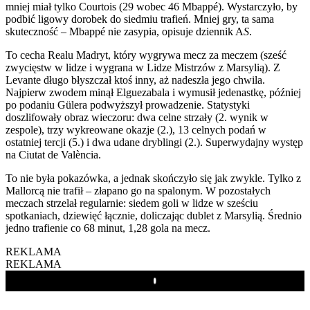
mniej miał tylko Courtois (29 wobec 46 Mbappé). Wystarczyło, by
podbić ligowy dorobek do siedmiu trafień. Mniej gry, ta sama
skuteczność – Mbappé nie zasypia, opisuje dziennik A
S
.
To cecha Realu Madryt, który wygrywa mecz za meczem (sześć
zwycięstw w lidze i wygrana w Lidze Mistrzów z Marsylią). Z
Levante długo błyszczał ktoś inny, aż nadeszła jego chwila.
Najpierw zwodem minął Elguezabala i wymusił jedenastkę, później
po podaniu Gülera podwyższył prowadzenie. Statystyki
doszlifowały obraz wieczoru: dwa celne strzały (2. wynik w
zespole), trzy wykreowane okazje (2.), 13 celnych podań w
ostatniej tercji (5.) i dwa udane dryblingi (2.). Superwydajny występ
na Ciutat de València.
To nie była pokazówka, a jednak skończyło się jak zwykle. Tylko z
Mallorcą nie trafił – złapano go na spalonym. W pozostałych
meczach strzelał regularnie: siedem goli w lidze w sześciu
spotkaniach, dziewięć łącznie, doliczając dublet z Marsylią. Średnio
jedno trafienie co 68 minut, 1,28 gola na mecz.
REKLAMA
REKLAMA
Play