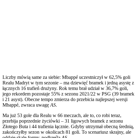
Liczby mówią same za siebie: Mbappé uczestniczył w 62,5% goli
Realu Madryt w tym sezonie – ma dziewięć bramek i jedną asystę z
łącznych 16 trafień drużyny. Rok temu brał udział w 36,7% goli,
jego rekordem pozostaje 55% z sezonu 2021/22 w PSG (39 bramek
i 21 asyst). Obecne tempo zmierza do przebicia najlepszej wersji
Mbappé, zwraca uwagę
AS
.
Ma już 53 gole dla Realu w 66 meczach, ale to, co robi teraz,
przebija poprzednie życiówki – 31 ligowych bramek z sezonu
Złotego Buta i 44 trafienia łącznie. Gdyby utrzymał obecną średnią,
zakończyłby sezon w okolicach 81 goli. To scenariusz skrajny, ale
oddaje skalę formy, podkreśla
AS
.