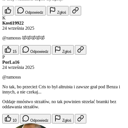
Odpowiedz
Zgłoś
K
Kosti19922
24 września 2025
@ramosss
🤣🤣🤣🤣🤣
15
Odpowiedz
Zgłoś
P
PorLa16
24 września 2025
@ramosss
No tak, bo przecież Cris to był altruista i zawsze grał pod Benza i
innych, a nie czekaj...
Oddaje mnóstwo strzałów, no tak powinien strzelać bramki bez
oddawania strzałów.
10
Odpowiedz
Zgłoś