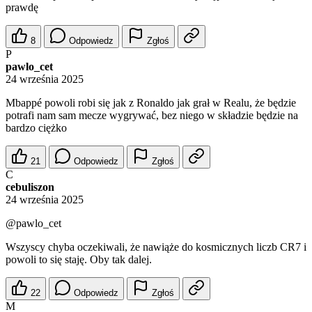
prawdę
8
Odpowiedz
Zgłoś
P
pawlo_cet
24 września 2025
Mbappé powoli robi się jak z Ronaldo jak grał w Realu, że będzie
potrafi nam sam mecze wygrywać, bez niego w składzie będzie na
bardzo ciężko
21
Odpowiedz
Zgłoś
C
cebuliszon
24 września 2025
@pawlo_cet
Wszyscy chyba oczekiwali, że nawiąże do kosmicznych liczb CR7 i
powoli to się staję. Oby tak dalej.
22
Odpowiedz
Zgłoś
M