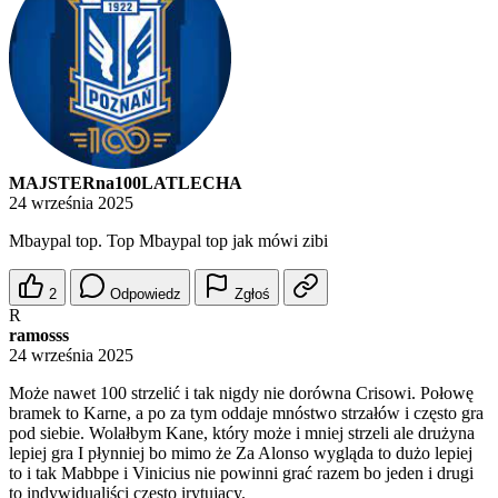
MAJSTERna100LATLECHA
24 września 2025
Mbaypal top. Top Mbaypal top jak mówi zibi
2
Odpowiedz
Zgłoś
R
ramosss
24 września 2025
Może nawet 100 strzelić i tak nigdy nie dorówna Crisowi. Połowę
bramek to Karne, a po za tym oddaje mnóstwo strzałów i często gra
pod siebie. Wolałbym Kane, który może i mniej strzeli ale drużyna
lepiej gra I płynniej bo mimo że Za Alonso wygląda to dużo lepiej
to i tak Mabbpe i Vinicius nie powinni grać razem bo jeden i drugi
to indywidualiści często irytujacy.