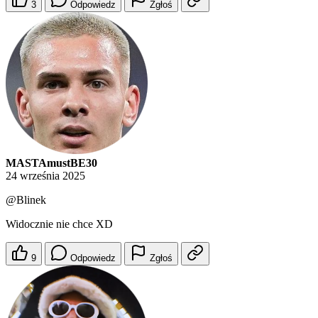
3
Odpowiedz
Zgłoś
MASTAmustBE30
24 września 2025
@Blinek
Widocznie nie chce XD
9
Odpowiedz
Zgłoś