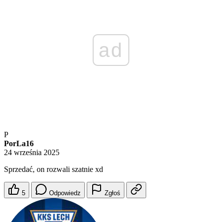
ad
P
PorLa16
24 września 2025
Sprzedać, on rozwali szatnie xd
5
Odpowiedz
Zgłoś