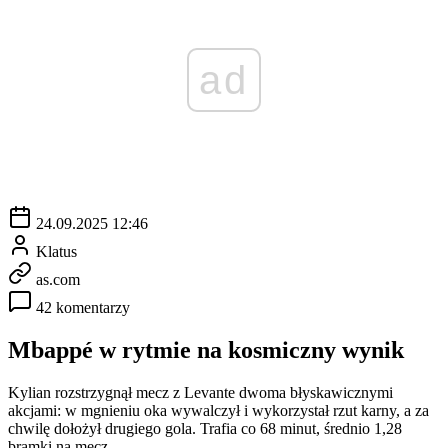
ad
24.09.2025 12:46
Klatus
as.com
42 komentarzy
Mbappé w rytmie na kosmiczny wynik
Kylian rozstrzygnął mecz z Levante dwoma błyskawicznymi
akcjami: w mgnieniu oka wywalczył i wykorzystał rzut karny, a za
chwilę dołożył drugiego gola. Trafia co 68 minut, średnio 1,28
bramki na mecz.