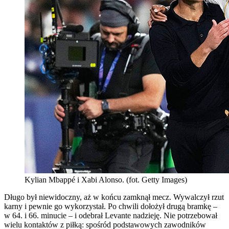
Kylian Mbappé i Xabi Alonso. (fot. Getty Images)
Długo był niewidoczny, aż w końcu zamknął mecz. Wywalczył rzut
karny i pewnie go wykorzystał. Po chwili dołożył drugą bramkę –
w 64. i 66. minucie – i odebrał Levante nadzieję. Nie potrzebował
wielu kontaktów z piłką: spośród podstawowych zawodników