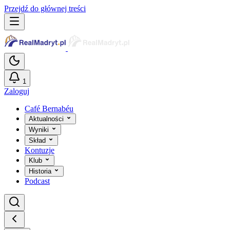
Przejdź do głównej treści
1
Zaloguj
Café Bernabéu
Aktualności
Wyniki
Skład
Kontuzje
Klub
Historia
Podcast