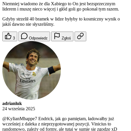
Niemniej wiadomo że dla Xabiego to On jest bezsprzecznym
liderem i muszę nieco więcej i głód goli go pokonał tym razem.
Gdyby strzelił 40 bramek w lidze byłyby to kosmiczny wynik o
jakiś dawno nie słyszeliśmy.
3
Odpowiedz
Zgłoś
adrianluk
24 września 2025
@KyIianMbappe7
Endrick, jak go pamiętam, ładowałby już
wcześniej z daleka z nieprzygotowanej pozycji. Vinicius to
randomowo, zależy od formy, ale tutaj w sumie się zgodzę xD