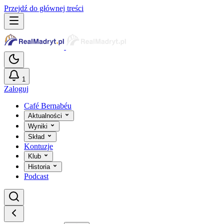
Przejdź do głównej treści
1
Zaloguj
Café Bernabéu
Aktualności
Wyniki
Skład
Kontuzje
Klub
Historia
Podcast