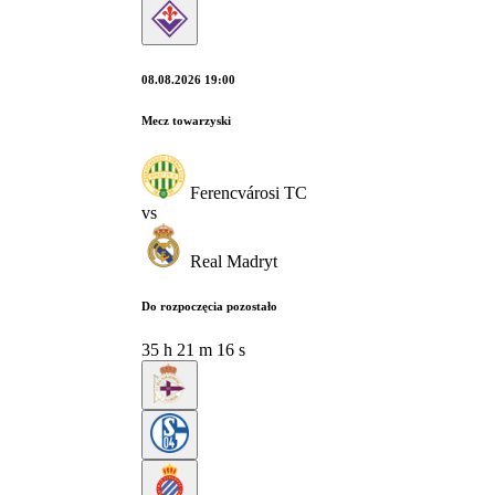
08.08.2026 19:00
Mecz towarzyski
Ferencvárosi TC
vs
Real Madryt
Do rozpoczęcia pozostało
35
h
21
m
15
s