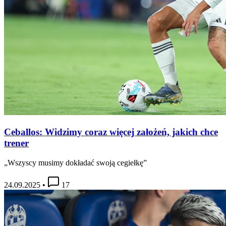
Ceballos: Widzimy coraz więcej założeń, jakich chce
trener
„Wszyscy musimy dokładać swoją cegiełkę”
24.09.2025
•
17