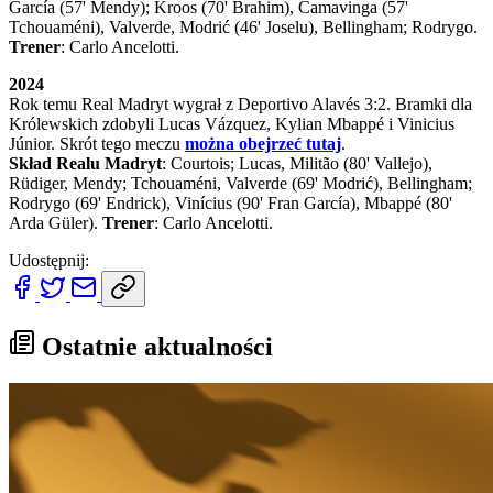
García (57' Mendy); Kroos (70' Brahim), Camavinga (57'
Tchouaméni), Valverde, Modrić (46' Joselu), Bellingham; Rodrygo.
Trener
: Carlo Ancelotti.
2024
Rok temu Real Madryt wygrał z Deportivo Alavés 3:2. Bramki dla
Królewskich zdobyli Lucas Vázquez, Kylian Mbappé i Vinicius
Júnior. Skrót tego meczu
można obejrzeć tutaj
.
Skład Realu Madryt
: Courtois; Lucas, Militão (80' Vallejo),
Rüdiger, Mendy; Tchouaméni, Valverde (69' Modrić), Bellingham;
Rodrygo (69' Endrick), Vinícius (90' Fran García), Mbappé (80'
Arda Güler).
Trener
: Carlo Ancelotti.
Udostępnij:
Ostatnie aktualności