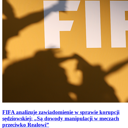
FIFA analizuje zawiadomienie w sprawie korupcji
sędziowskiej: „Są dowody manipulacji w meczach
przeciwko Realowi”