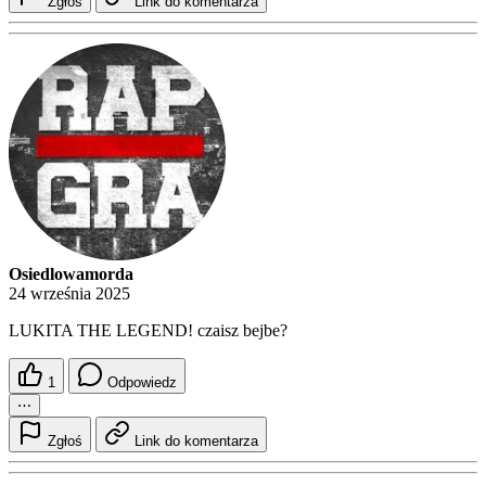
Zgłoś
Link do komentarza
Osiedlowamorda
24 września 2025
LUKITA THE LEGEND! czaisz bejbe?
1
Odpowiedz
⋯
Zgłoś
Link do komentarza