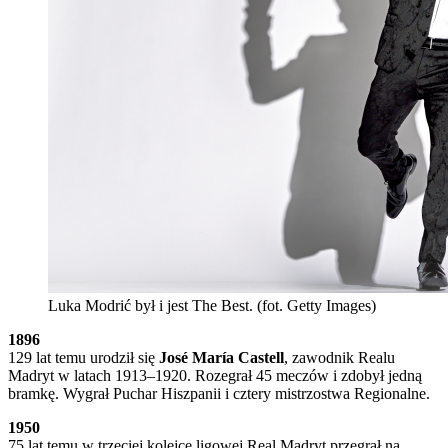
Luka Modrić był i jest The Best. (fot. Getty Images)
1896
129 lat temu urodził się
José María Castell
, zawodnik Realu
Madryt w latach 1913–1920. Rozegrał 45 meczów i zdobył jedną
bramkę. Wygrał Puchar Hiszpanii i cztery mistrzostwa Regionalne.
1950
75 lat temu w trzeciej kolejce ligowej Real Madryt przegrał na