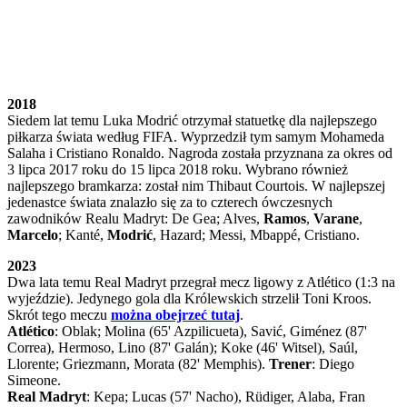
2018
Siedem lat temu Luka Modrić otrzymał statuetkę dla najlepszego
piłkarza świata według FIFA. Wyprzedził tym samym Mohameda
Salaha i Cristiano Ronaldo. Nagroda została przyznana za okres od
3 lipca 2017 roku do 15 lipca 2018 roku. Wybrano również
najlepszego bramkarza: został nim Thibaut Courtois. W najlepszej
jedenastce świata znalazło się za to czterech ówczesnych
zawodników Realu Madryt: De Gea; Alves,
Ramos
,
Varane
,
Marcelo
; Kanté,
Modrić
, Hazard; Messi, Mbappé, Cristiano.
2023
Dwa lata temu Real Madryt przegrał mecz ligowy z Atlético (1:3 na
wyjeździe). Jedynego gola dla Królewskich strzelił Toni Kroos.
Skrót tego meczu
można obejrzeć tutaj
.
Atlético
: Oblak; Molina (65' Azpilicueta), Savić, Giménez (87'
Correa), Hermoso, Lino (87' Galán); Koke (46' Witsel), Saúl,
Llorente; Griezmann, Morata (82' Memphis).
Trener
: Diego
Simeone.
Real Madryt
: Kepa; Lucas (57' Nacho), Rüdiger, Alaba, Fran