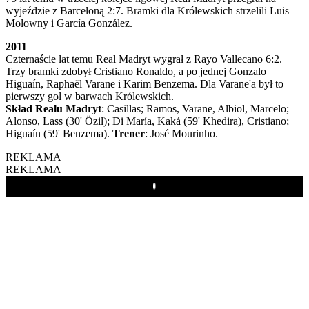
wyjeździe z Barceloną 2:7. Bramki dla Królewskich strzelili Luis
Molowny i García González.
2011
Czternaście lat temu Real Madryt wygrał z Rayo Vallecano 6:2.
Trzy bramki zdobył Cristiano Ronaldo, a po jednej Gonzalo
Higuaín, Raphaël Varane i Karim Benzema. Dla Varane'a był to
pierwszy gol w barwach Królewskich.
Skład Realu Madryt
: Casillas; Ramos, Varane, Albiol, Marcelo;
Alonso, Lass (30' Özil); Di María, Kaká (59' Khedira), Cristiano;
Higuaín (59' Benzema).
Trener
: José Mourinho.
REKLAMA
REKLAMA
Play