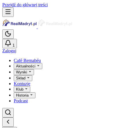
Przejdź do głównej treści
1
Zaloguj
Café Bernabéu
Aktualności
Wyniki
Skład
Kontuzje
Klub
Historia
Podcast