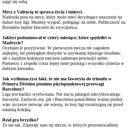
zająć się sobą.
Mecz z Valencią to sprawa życia i śmierci.
Nadeszła pora na mecz, który może mieć decydujące znaczenie na
dalsze losy ligi. Musimy wygrać, polegając na sobie. Publiczność na
Bernabeu będzie kluczem do zwycięstwa.
Jakbyś podsumował te cztery miesiące, które spędziłeś w
Madrycie?
Oceniam je pozytywnie. W pierwszym meczu nie zagrałem
najlepiej, nie pomogłem drużynie w uzyskaniu lepszego rezultatu,
ale z każdym kolejnym meczem nabieram pewności siebie.
Partnerzy z zespołu coraz lepiej mnie poznają i wszystko zmierza w
dobrym kierunku.
Jak wytłumaczysz fakt, że nie ma faworyta do triumfu w
Primera Division pomimo pięciopunktowej przewagi
Barcelony?
Liga jest bardzo wyrównana. Nie ma tu jakiegoś zdecydowanego
faworyta. Zarówno my, jak i Barcelona potraciliśmy ważne punkty
więc szczerze mówiąc nie wierzę, że losy ligi rozstrzygną się przed
ostatnią kolejką.
Real gra brzydko?
To nie tak. Zdarzały nam się mecze, w których prezentowaliśmy