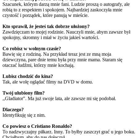
Szacunek, którym darzą mnie fani. Ludzie proszą o autografy, ale
robią to z respektem i spokojem. Najbardziej zaskoczyła mnie
czystość i porządek, które panują w mieście.
Kto sprawił, że jesteś tak dobrze ułożony?
Zawdzięczam to mojej rodzinie. Nauczyli mnie, abym zawsze był
spokojny, skromny i miał w życiu jakieś wartości.
Co robisz w wolnym czasie?
Bawię się z rodziną. Na przykład teraz jest ze mną moja
dziewczyna, pare dnie temu była przy mnie mama. Staram się
otaczać ludźmi, którzy mnie kochają.
Lubisz chodzić do kina?
Tak, ale wolę oglądać filmy na DVD w domu.
Twój ulubiony film?
,,Gladiator". Ma już swoje lata, ale zawsze mi się podobał.
Dlaczego?
Identyfikuję się z nim.
Co powiesz o Cristiano Ronaldo?
To nadzwyczajny piłkarz. Inny. To byłby zaszczyt grać u jego boku.
Chciałbym, aby do nas dołączył.