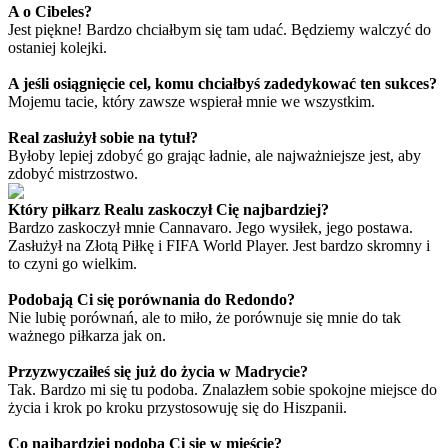
A o Cibeles?
Jest piękne! Bardzo chciałbym się tam udać. Będziemy walczyć do
ostaniej kolejki.
A jeśli osiągnięcie cel, komu chciałbyś zadedykować ten sukces?
Mojemu tacie, który zawsze wspierał mnie we wszystkim.
Real zasłużył sobie na tytuł?
Byłoby lepiej zdobyć go grając ładnie, ale najważniejsze jest, aby
zdobyć mistrzostwo.
Który piłkarz Realu zaskoczył Cię najbardziej?
Bardzo zaskoczył mnie Cannavaro. Jego wysiłek, jego postawa.
Zasłużył na Złotą Piłkę i FIFA World Player. Jest bardzo skromny i
to czyni go wielkim.
Podobają Ci się porównania do Redondo?
Nie lubię porównań, ale to miło, że porównuje się mnie do tak
ważnego piłkarza jak on.
Przyzwyczaiłeś się już do życia w Madrycie?
Tak. Bardzo mi się tu podoba. Znalazłem sobie spokojne miejsce do
życia i krok po kroku przystosowuję się do Hiszpanii.
Co najbardziej podoba Ci się w mieście?