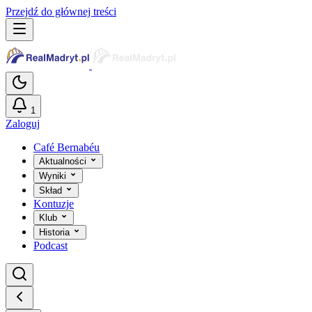
Przejdź do głównej treści
1
Zaloguj
Café Bernabéu
Aktualności
Wyniki
Skład
Kontuzje
Klub
Historia
Podcast