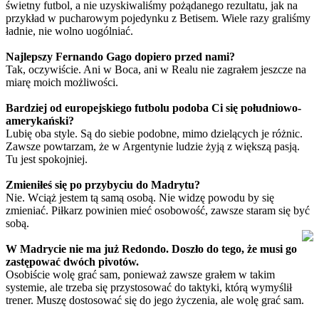
świetny futbol, a nie uzyskiwaliśmy pożądanego rezultatu, jak na
przykład w pucharowym pojedynku z Betisem. Wiele razy graliśmy
ładnie, nie wolno uogólniać.
Najlepszy Fernando Gago dopiero przed nami?
Tak, oczywiście. Ani w Boca, ani w Realu nie zagrałem jeszcze na
miarę moich możliwości.
Bardziej od europejskiego futbolu podoba Ci się południowo-
amerykański?
Lubię oba style. Są do siebie podobne, mimo dzielących je różnic.
Zawsze powtarzam, że w Argentynie ludzie żyją z większą pasją.
Tu jest spokojniej.
Zmieniłeś się po przybyciu do Madrytu?
Nie. Wciąż jestem tą samą osobą. Nie widzę powodu by się
zmieniać. Piłkarz powinien mieć osobowość, zawsze staram się być
sobą.
W Madrycie nie ma już Redondo. Doszło do tego, że musi go
zastępować dwóch pivotów.
Osobiście wolę grać sam, ponieważ zawsze grałem w takim
systemie, ale trzeba się przystosować do taktyki, którą wymyślił
trener. Muszę dostosować się do jego życzenia, ale wolę grać sam.