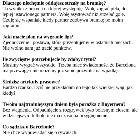
Dlaczego niechętnie oddajesz strzały na bramkę?
To wynika z pozycji na której występuję. Wolę zagrać piłkę do
lepiej ustawionego partnera. Wolę asystować niż strzelać gole.
Czuję się wspaniale kiedy partner zdobywa bramkę po moim
zagraniu.
Jaki macie plan na wygranie ligi?
Zjednoczenie i postawa, którą prezentujemy w ostatnich meczach.
Nie wolno nam już tracić punktów.
Ile zwycięstw potrzebujecie by zdobyć tytuł?
Musimy wygrać wszystkie. Trzeba mieć świadomośc, że Barcelona
ma przewagę i nie możemy już sobie pozwolić na wpadkę.
Śledzisz artykuły prasowe?
Bardzo rzadko. Dziś nie przykładam do tego tak wielkiej wagi jak
kiedyś.
Twoim najtrudniejszym dniem była porażka z Bayernem?
Bez wątpienia. Odpadnięcie z rozgrywek było bolesnym ciosem, ale
w dzisiejszym futbolu nie ma czasu na przygnębienie.
Co sądzisz o Barcelonie?
Nie chcę wypowiadać się o rywalach.