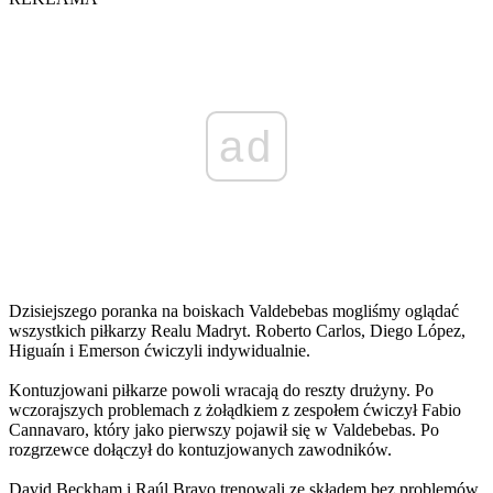
ad
Dzisiejszego poranka na boiskach Valdebebas mogliśmy oglądać
wszystkich piłkarzy Realu Madryt. Roberto Carlos, Diego López,
Higuaín i Emerson ćwiczyli indywidualnie.
Kontuzjowani piłkarze powoli wracają do reszty drużyny. Po
wczorajszych problemach z żołądkiem z zespołem ćwiczył Fabio
Cannavaro, który jako pierwszy pojawił się w Valdebebas. Po
rozgrzewce dołączył do kontuzjowanych zawodników.
David Beckham i Raúl Bravo trenowali ze składem bez problemów