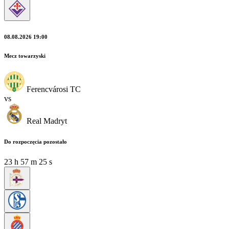
08.08.2026 19:00
Mecz towarzyski
Ferencvárosi TC
vs
Real Madryt
Do rozpoczęcia pozostało
23
h
57
m
25
s