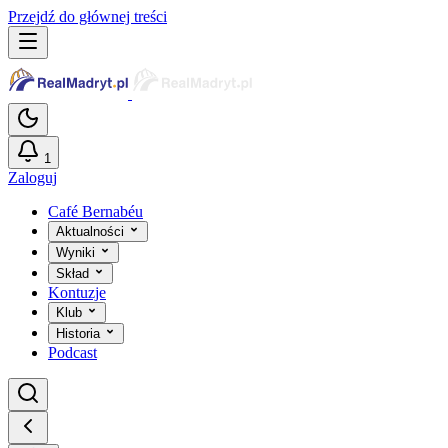
Przejdź do głównej treści
1
Zaloguj
Café Bernabéu
Aktualności
Wyniki
Skład
Kontuzje
Klub
Historia
Podcast