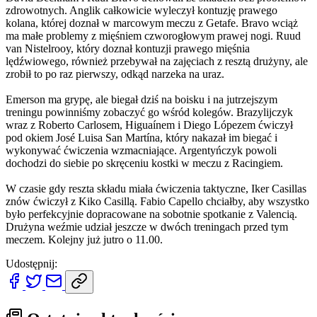
zdrowotnych. Anglik całkowicie wyleczył kontuzję prawego
kolana, której doznał w marcowym meczu z Getafe. Bravo wciąż
ma małe problemy z mięśniem czworogłowym prawej nogi. Ruud
van Nistelrooy, który doznał kontuzji prawego mięśnia
lędźwiowego, również przebywał na zajęciach z resztą drużyny, ale
zrobił to po raz pierwszy, odkąd narzeka na uraz.
Emerson ma grypę, ale biegał dziś na boisku i na jutrzejszym
treningu powinniśmy zobaczyć go wśród kolegów. Brazylijczyk
wraz z Roberto Carlosem, Higuaínem i Diego Lópezem ćwiczył
pod okiem José Luisa San Martína, który nakazał im biegać i
wykonywać ćwiczenia wzmacniające. Argentyńczyk powoli
dochodzi do siebie po skręceniu kostki w meczu z Racingiem.
W czasie gdy reszta składu miała ćwiczenia taktyczne, Iker Casillas
znów ćwiczył z Kiko Casillą. Fabio Capello chciałby, aby wszystko
było perfekcyjnie dopracowane na sobotnie spotkanie z Valencią.
Drużyna weźmie udział jeszcze w dwóch treningach przed tym
meczem. Kolejny już jutro o 11.00.
Udostępnij: