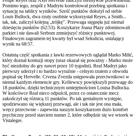
Felipe Reyes oraz Axel Hervelle zaliczyli ofensywne przewinienia.
Pomimo tego, zespół z Madrytu kontrolował przebieg spotkania i
sytuację na tablicy wyników. Sześć punktów dołożył od siebie
Louis Bullock, dwa rzuty osobiste wykorzystał Reyes, a Smith...
tak, tak, zaliczył kolejną „trójkę". Przewaga sięgnęła już niemal
dziesięciu punktów (62:53). Koszykarze Joana Plazy zdominowali
parkiet i nie dawali Serbom zmniejszyć różnicy punktowej.
Finałowym zagraniem tej kwarty był wsad Sekulicia, ustalający
wynik na 68:57.
Ostatnią część spotkania z ławki rezerwowych oglądał Marko Milić,
który doznał kontuzji stopy (uraz okazał się poważny - Marko może
być niezdolny do gry nawet przez 10 tygodni). Real Madryt jako
pierwszy uderzył i to bardzo wyraźnie - celnym rzutem z obwodu
popisał się Hervelle. Crvena Zvezda ustępowała przeciwnikowi w
niemal każdym elemencie gry. Królewscy powiększyli przewagę do
18 punktów, dzięki technicznym umiejętnościom Louisa Bullocka.
W końcówce Real nieco odpuścił, przez co ostatecznie mecz
zakończył się różnicą 11 punktów. Po tak genialnym występie,
spodziewano się większej przewagi, ale i tak nie jest ona mała,
wręcz przeciwnie - zapewnia naszym koszykarzom dużo komfort
psychiczny przed starciem numer 2, które odbędzie się we wtorek w
Vistalegre.