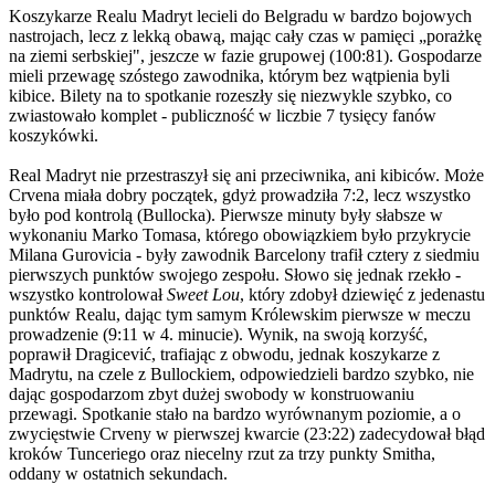
Koszykarze Realu Madryt lecieli do Belgradu w bardzo bojowych
nastrojach, lecz z lekką obawą, mając cały czas w pamięci „porażkę
na ziemi serbskiej", jeszcze w fazie grupowej (100:81). Gospodarze
mieli przewagę szóstego zawodnika, którym bez wątpienia byli
kibice. Bilety na to spotkanie rozeszły się niezwykle szybko, co
zwiastowało komplet - publiczność w liczbie 7 tysięcy fanów
koszykówki.
Real Madryt nie przestraszył się ani przeciwnika, ani kibiców. Może
Crvena miała dobry początek, gdyż prowadziła 7:2, lecz wszystko
było pod kontrolą (Bullocka). Pierwsze minuty były słabsze w
wykonaniu Marko Tomasa, którego obowiązkiem było przykrycie
Milana Gurovicia - były zawodnik Barcelony trafił cztery z siedmiu
pierwszych punktów swojego zespołu. Słowo się jednak rzekło -
wszystko kontrolował
Sweet Lou
, który zdobył dziewięć z jedenastu
punktów Realu, dając tym samym Królewskim pierwsze w meczu
prowadzenie (9:11 w 4. minucie). Wynik, na swoją korzyść,
poprawił Dragicević, trafiając z obwodu, jednak koszykarze z
Madrytu, na czele z Bullockiem, odpowiedzieli bardzo szybko, nie
dając gospodarzom zbyt dużej swobody w konstruowaniu
przewagi. Spotkanie stało na bardzo wyrównanym poziomie, a o
zwycięstwie Crveny w pierwszej kwarcie (23:22) zadecydował błąd
kroków Tunceriego oraz niecelny rzut za trzy punkty Smitha,
oddany w ostatnich sekundach.