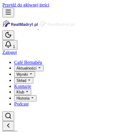
Przejdź do głównej treści
1
Zaloguj
Café Bernabéu
Aktualności
Wyniki
Skład
Kontuzje
Klub
Historia
Podcast