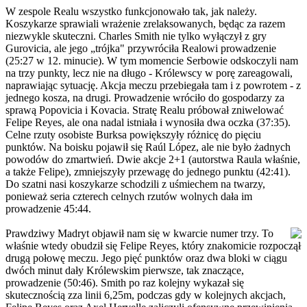
W zespole Realu wszystko funkcjonowało tak, jak należy.
Koszykarze sprawiali wrażenie zrelaksowanych, będąc za razem
niezwykle skuteczni. Charles Smith nie tylko wyłączył z gry
Gurovicia, ale jego „trójka" przywróciła Realowi prowadzenie
(25:27 w 12. minucie). W tym momencie Serbowie odskoczyli nam
na trzy punkty, lecz nie na długo - Królewscy w porę zareagowali,
naprawiając sytuację. Akcja meczu przebiegała tam i z powrotem - z
jednego kosza, na drugi. Prowadzenie wróciło do gospodarzy za
sprawą Popovicia i Kovacia. Stratę Realu próbował zniwelować
Felipe Reyes, ale ona nadal istniała i wynosiła dwa oczka (37:35).
Celne rzuty osobiste Burksa powiększyły różnicę do pięciu
punktów. Na boisku pojawił się Raúl López, ale nie było żadnych
powodów do zmartwień. Dwie akcje 2+1 (autorstwa Raula właśnie,
a także Felipe), zmniejszyły przewagę do jednego punktu (42:41).
Do szatni nasi koszykarze schodzili z uśmiechem na twarzy,
ponieważ seria czterech celnych rzutów wolnych dała im
prowadzenie 45:44.
Prawdziwy Madryt objawił nam się w kwarcie numer trzy. To
właśnie wtedy obudził się Felipe Reyes, który znakomicie rozpoczął
drugą połowę meczu. Jego pięć punktów oraz dwa bloki w ciągu
dwóch minut dały Królewskim pierwsze, tak znaczące,
prowadzenie (50:46). Smith po raz kolejny wykazał się
skutecznością zza linii 6,25m, podczas gdy w kolejnych akcjach,