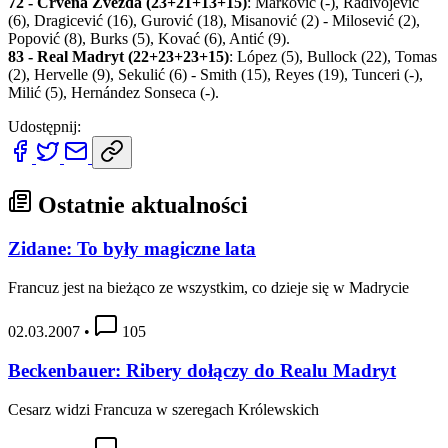
72 - Crvena Zvezda (23+21+13+15)
: Marković (-), Radivojević
(6), Dragicević (16), Gurović (18), Misanović (2) - Milosević (2),
Popović (8), Burks (5), Kovać (6), Antić (9).
83 - Real Madryt (22+23+23+15)
: López (5), Bullock (22), Tomas
(2), Hervelle (9), Sekulić (6) - Smith (15), Reyes (19), Tunceri (-),
Milić (5), Hernández Sonseca (-).
Udostępnij:
Ostatnie aktualności
Zidane: To były magiczne lata
Francuz jest na bieżąco ze wszystkim, co dzieje się w Madrycie
02.03.2007
•
105
Beckenbauer: Ribery dołączy do Realu Madryt
Cesarz widzi Francuza w szeregach Królewskich