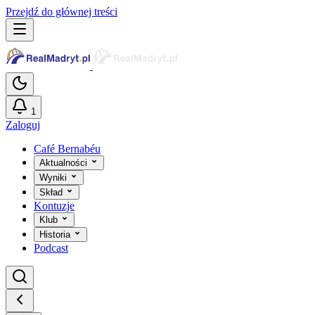
Przejdź do głównej treści
1
Zaloguj
Café Bernabéu
Aktualności
Wyniki
Skład
Kontuzje
Klub
Historia
Podcast