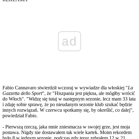
ad
Fabio Cannavaro stwierdził wczoraj w wywiadze dla włoskiej "
La
Gazzetta dello Sport
", że "Hiszpania jest piękna, ale mógłby wrócić
do Włoch". "Widzę się tutaj w następnym sezonie, lecz mam 33 lata
i zdaję sobie sprawę, że po nieudanym sezonie klub szukać będzie
innych rozwiązań. W czerwcu spotkamy się, by określić, co dalej",
powiedział Fabio.
- Pierwszą rzeczą, jaka mnie zniesmacza w swojej grze, jest moja
postawa. Nigdy nie dostawałem tak wiele kartek. Moim rekordem
było 8 w jednym sezonie, podczas gdy teraz zebrałem 12 w 21