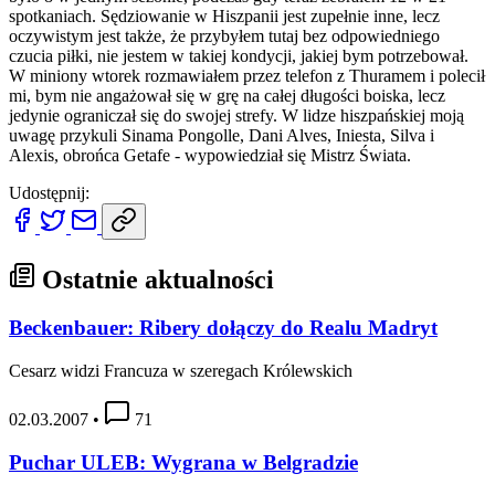
spotkaniach. Sędziowanie w Hiszpanii jest zupełnie inne, lecz
oczywistym jest także, że przybyłem tutaj bez odpowiedniego
czucia piłki, nie jestem w takiej kondycji, jakiej bym potrzebował.
W miniony wtorek rozmawiałem przez telefon z Thuramem i polecił
mi, bym nie angażował się w grę na całej długości boiska, lecz
jedynie ograniczał się do swojej strefy. W lidze hiszpańskiej moją
uwagę przykuli Sinama Pongolle, Dani Alves, Iniesta, Silva i
Alexis, obrońca Getafe - wypowiedział się Mistrz Świata.
Udostępnij:
Ostatnie aktualności
Beckenbauer: Ribery dołączy do Realu Madryt
Cesarz widzi Francuza w szeregach Królewskich
02.03.2007
•
71
Puchar ULEB: Wygrana w Belgradzie