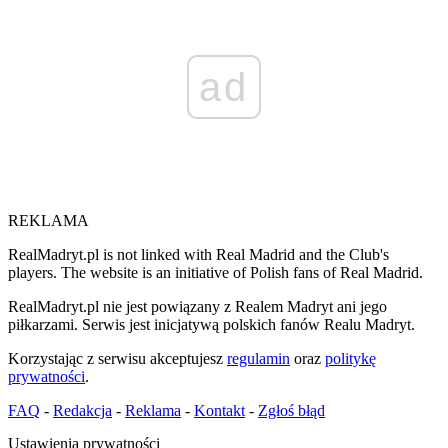
ad
REKLAMA
RealMadryt.pl is not linked with Real Madrid and the Club's
players. The website is an initiative of Polish fans of Real Madrid.
RealMadryt.pl nie jest powiązany z Realem Madryt ani jego
piłkarzami. Serwis jest inicjatywą polskich fanów Realu Madryt.
Korzystając z serwisu akceptujesz
regulamin
oraz
politykę
prywatności
.
FAQ
-
Redakcja
-
Reklama
-
Kontakt
-
Zgłoś błąd
Ustawienia prywatności