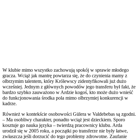
W klubie mimo wszystko zachowują spokój w sprawie młodego
gracza. Wciąż jak mantrę powtarza się, że do czynienia mamy z
olbrzymim talentem, który Królewscy zidentyfikowali już dużo
wcześniej. Jednym z głównych powodów jego transferu był fakt, że
bardzo szybko zauważono w Ardzie kogoś, kto może dużo wnieść
do funkcjonowania środka pola mimo olbrzymiej konkurencji w
kadrze.
Również w kontekście osobowości Gülera w Valdebebas są zgodni.
– Ma osobliwy charakter, ponadto wciąż jest dzieckiem. Sporo
kosztuje go nauka języka – twierdzą pracownicy klubu. Arda
urodził się w 2005 roku, a początki po transferze nie były łatwe,
zwłaszcza jeśli dorzucić do tego problemy zdrowotne. Zaufanie