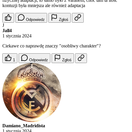
fizycznej adaptacji, to samo było z Varanem, choć tam ta ilość
kontuzji była mniejsza ale również adaptacja
Odpowiedz
Zgłoś
J
Jall4
1 stycznia 2024
Ciekawe co naprawdę znaczy "osobliwy charakter"?
1
Odpowiedz
Zgłoś
Damiano_Madridista
1 stycznia 2024