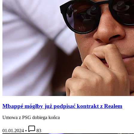
Mbappé mógłby już podpisać kontrakt z Realem
Umowa z PSG dobiega końca
01.01.2024
•
83