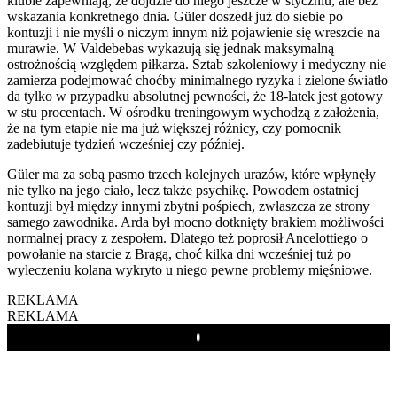
klubie zapewniają, że dojdzie do niego jeszcze w styczniu, ale bez
wskazania konkretnego dnia. Güler doszedł już do siebie po
kontuzji i nie myśli o niczym innym niż pojawienie się wreszcie na
murawie. W Valdebebas wykazują się jednak maksymalną
ostrożnością względem piłkarza. Sztab szkoleniowy i medyczny nie
zamierza podejmować choćby minimalnego ryzyka i zielone światło
da tylko w przypadku absolutnej pewności, że 18-latek jest gotowy
w stu procentach. W ośrodku treningowym wychodzą z założenia,
że na tym etapie nie ma już większej różnicy, czy pomocnik
zadebiutuje tydzień wcześniej czy później.
Güler ma za sobą pasmo trzech kolejnych urazów, które wpłynęły
nie tylko na jego ciało, lecz także psychikę. Powodem ostatniej
kontuzji był między innymi zbytni pośpiech, zwłaszcza ze strony
samego zawodnika. Arda był mocno dotknięty brakiem możliwości
normalnej pracy z zespołem. Dlatego też poprosił Ancelottiego o
powołanie na starcie z Bragą, choć kilka dni wcześniej tuż po
wyleczeniu kolana wykryto u niego pewne problemy mięśniowe.
REKLAMA
REKLAMA
Play