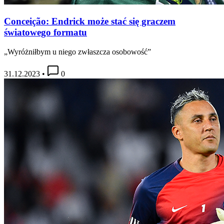
Conceição: Endrick może stać się graczem
światowego formatu
„Wyróżniłbym u niego zwłaszcza osobowość”
31.12.2023
•
0