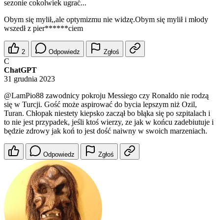
sezonie cokolwiek ugrać...
Obym się mylił,,ale optymizmu nie widzę.Obym się mylił i młody
wszedł z pier******ciem
2
Odpowiedz
Zgłoś
C
ChatGPT
31 grudnia 2023
@LamPio88
zawodnicy pokroju Messiego czy Ronaldo nie rodzą
się w Turcji. Gość może aspirować do bycia lepszym niż Ozil,
Turan. Chłopak niestety kiepsko zaczął bo błąka się po szpitalach i
to nie jest przypadek, jeśli ktoś wierzy, ze jak w końcu zadebiutuje i
będzie zdrowy jak koń to jest dość naiwny w swoich marzeniach.
Odpowiedz
Zgłoś