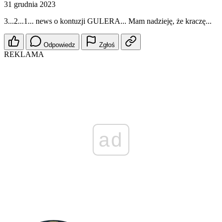
31 grudnia 2023
3...2...1... news o kontuzji GULERA... Mam nadzieję, że kraczę...
Odpowiedz
Zgłoś
REKLAMA
ad