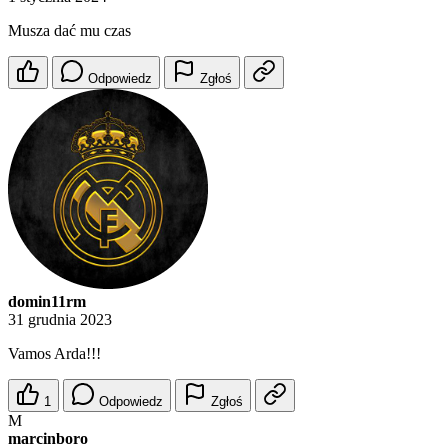
Musza dać mu czas
Odpowiedz
Zgłoś
domin11rm
31 grudnia 2023
Vamos Arda!!!
1
Odpowiedz
Zgłoś
M
marcinboro