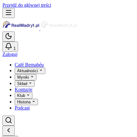
Przejdź do głównej treści
1
Zaloguj
Café Bernabéu
Aktualności
Wyniki
Skład
Kontuzje
Klub
Historia
Podcast