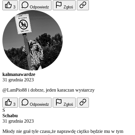
3
Odpowiedz
Zgłoś
kalmanawardze
31 grudnia 2023
@LamPio88
i dobrze, jeden karaczan wystarczy
3
Odpowiedz
Zgłoś
S
Schabu
31 grudnia 2023
Młody nie grał tyle czasu,że naprawdę ciężko będzie mu w tym