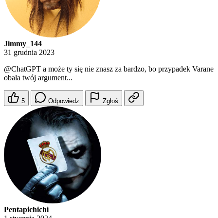
Jimmy_144
31 grudnia 2023
@ChatGPT
a może ty się nie znasz za bardzo, bo przypadek Varane
obala twój argument...
5
Odpowiedz
Zgłoś
Pentapichichi