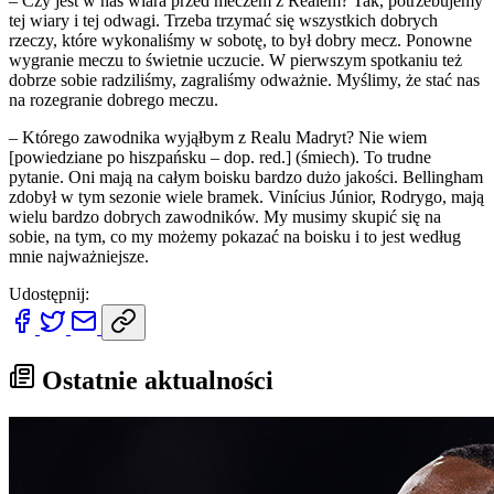
– Czy jest w nas wiara przed meczem z Realem? Tak, potrzebujemy
tej wiary i tej odwagi. Trzeba trzymać się wszystkich dobrych
rzeczy, które wykonaliśmy w sobotę, to był dobry mecz. Ponowne
wygranie meczu to świetnie uczucie. W pierwszym spotkaniu też
dobrze sobie radziliśmy, zagraliśmy odważnie. Myślimy, że stać nas
na rozegranie dobrego meczu.
– Którego zawodnika wyjąłbym z Realu Madryt? Nie wiem
[powiedziane po hiszpańsku – dop. red.] (śmiech). To trudne
pytanie. Oni mają na całym boisku bardzo dużo jakości. Bellingham
zdobył w tym sezonie wiele bramek. Vinícius Júnior, Rodrygo, mają
wielu bardzo dobrych zawodników. My musimy skupić się na
sobie, na tym, co my możemy pokazać na boisku i to jest według
mnie najważniejsze.
Udostępnij:
Ostatnie aktualności