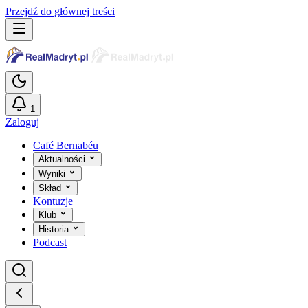
Przejdź do głównej treści
1
Zaloguj
Café Bernabéu
Aktualności
Wyniki
Skład
Kontuzje
Klub
Historia
Podcast