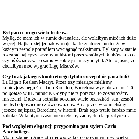
Był pan u progu wielu trofeów.
Myślę, że mam ich w sumie dwanaście, ale wolałbym mieć ich dużo
więcej. Najbardziej jednak w mojej karierze doceniam to, że w
każdym zespole potrafiłem wyciągnąć maksimum. Byliśmy w stanie
rozegrać najlepsze sezony w historii poszczególnych klubów, a to o
czymś świadczy. To samo w sobie jest niczym tytuł. Ale to jasne, że
chciałbym móc wygrać Ligę Mistrzów.
Czy brak jakiegoś konkretnego tytułu szczególnie pana boli?
La Liga z Realem Madryt. Przez trzy miesiące mieliśmy
kontuzjowanego Cristiano Ronaldo, Barcelona wygrała z nami 1:0
po
golazo
w 81. minucie. Gdyby nie ta porażka, to zostalibyśmy
mistrzami. Drużyna potrafiła pokonać wiele przeszkód, sam zespół
nie był odpowiednio zrównoważony. A na przeciwko mieliśmy
jeszcze najlepszą Barcelonę w historii. Brak tego tytułu bardzo mnie
zabolał. W tamtym czasie nie mieliśmy żadnych relacji z dyrekcją.
Pod względem elegancji przypomina pan stylem Carlo
Ancelottiego.
Moim zdaniem Ancelotti ma wszystko, co powinien mieć wielki