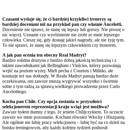
Czasami wydaje się, że ci bardziej krzykliwi trenerzy są
bardziej doceniani niż na przykład pan czy właśnie Ancelotti.
Docenienie nie sprawi, że stanę się lepszy lub gorszy. Nie proszę o
nic więcej. Uznanie czy wyróżnienie nie zrobi ze mnie lepszego
człowieka. Cieszę się, gdy dostaję jakieś nagrody, ale nie żyję tym.
To nie sprawi, że stanę się lepszym człowiekiem czy trenerem.
A jak pan ocenia ten obecny Real Madryt?
Bardzo solidna drużyna z bardzo dobrą jakością techniczną i z
takimi zawodnikami jak Bellingham i Vinícius, którzy pozwalają
wejść na poziom wyżej. Mieli pecha z Courtois i Militão, ale
kontuzje też nas dotknęły. W Realu Madryt panują bardzo duże
oczekiwania, oni zawsze muszą wygrywać wszystko i świetnie
sobie z tym radzą za sprawą wielkiego prowadzenia przez Carlo
Ancelottiego.
Kocha pan Chile. Czy opcja zostania w przyszłości
selekcjonerem reprezentacji kraju wciąż jest możliwa?
Zawsze byłem dumny z tego, że jestem Chilijczykiem. To uczucie
zawsze we mnie pozostanie. Kocham również Włochy i Hiszpanię.
Ale ogólnie nie lubię pracy selekcjonera – lubię być na co dzień na
boisku treningowym, aby każdy kolejny tydzień podnosił