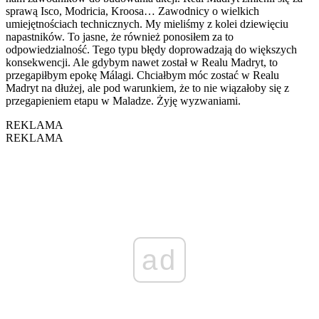
sprawą Isco, Modricia, Kroosa… Zawodnicy o wielkich
umiejętnościach technicznych. My mieliśmy z kolei dziewięciu
napastników. To jasne, że również ponosiłem za to
odpowiedzialność. Tego typu błędy doprowadzają do większych
konsekwencji. Ale gdybym nawet został w Realu Madryt, to
przegapiłbym epokę Málagi. Chciałbym móc zostać w Realu
Madryt na dłużej, ale pod warunkiem, że to nie wiązałoby się z
przegapieniem etapu w Maladze. Żyję wyzwaniami.
REKLAMA
REKLAMA
ad