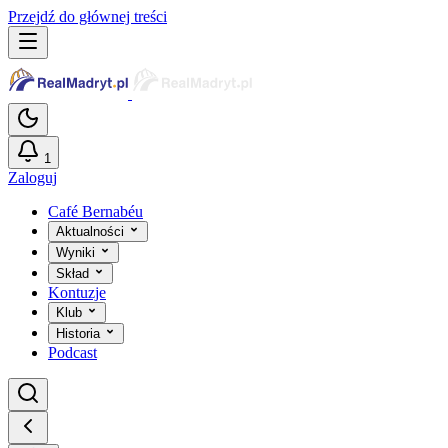
Przejdź do głównej treści
1
Zaloguj
Café Bernabéu
Aktualności
Wyniki
Skład
Kontuzje
Klub
Historia
Podcast