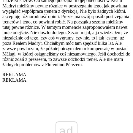
Lidze Mistrzów. Od samego początku mojej obecności w Realu
Madryt mieliśmy pewne różnice w postrzeganiu tego, jak powinna
wyglądać współpraca trenera z dyrekcją. Nie było żadnych kłótni,
akceptuję różnorodność opinii. Prezes ma swój sposób postrzegania
trenerów i tego, co powinni robić. Na początku sezonu mieliśmy
tutaj pewne różnice. W tamtym momencie zaproponowałem nawet
moje odejście. Nie doszło do tego. Sezon mijał, a ja wiedziałem, że
niezależnie od tego, czy coś wygramy, czy nie, to i tak jestem już
poza Realem Madryt. Chciałbym móc tam spędzić kilka lat. Ale
zawsze powtarzam, że później otrzymałem rekompensatę w postaci
Málagi, w której osiągnęliśmy coś niesamowitego. Jeśli dochodzi do
różnic zdań z prezesem, to zawsze odchodzi trener. Ale nie mam
żadnych problemów z Florentino Pérezem.
REKLAMA
REKLAMA
ad