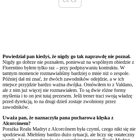
Powiedział pan kiedyś, że nigdy go tak naprawdę nie poznał.
Nigdy go dobrze nie poznałem, ponieważ na wspólnym obiedzie z
Florentino byłem tylko raz – przy podpisywaniu kontraktu. W
tamtym momencie rozmawialiśmy bardziej o mnie niż o zespole.
Później dał mi znać, że dwóch zawodników odejdzie, a w ich
miejsce przyjdzie bardzo ważna dwójka. Omówiłem to z Valdano,
ale z nim już więcej nie rozmawiałem. To są dwie różne formy
myślenia i to on jest tutaj prezesem. Jeśli trener traci swoją władzę
przed dyrekcją, to na drugi dzień zostaje zwolniony przez
zawodników.
Uważa pan, że naznaczyła pana pucharowa klęska z
Alcorcónem?
Porażka Realu Madryt z Alcorcónem była czymś, czego nikt się nie
spodziewał. Mieliśmy bardzo dużo sytuacji, ale liczy się ostateczny