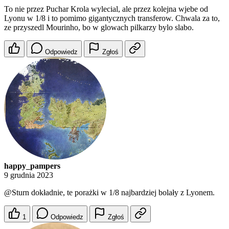
To nie przez Puchar Krola wylecial, ale przez kolejna wjebe od
Lyonu w 1/8 i to pomimo gigantycznych transferow. Chwala za to,
ze przyszedl Mourinho, bo w glowach pilkarzy bylo slabo.
Odpowiedz
Zgłoś
happy_pampers
9 grudnia 2023
@Sturn
dokładnie, te porażki w 1/8 najbardziej bolały z Lyonem.
1
Odpowiedz
Zgłoś