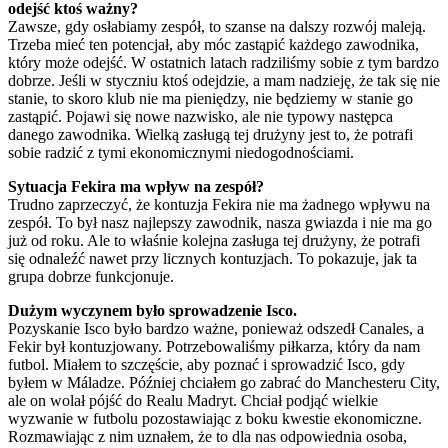
odejść ktoś ważny?
Zawsze, gdy osłabiamy zespół, to szanse na dalszy rozwój maleją.
Trzeba mieć ten potencjał, aby móc zastąpić każdego zawodnika,
który może odejść. W ostatnich latach radziliśmy sobie z tym bardzo
dobrze. Jeśli w styczniu ktoś odejdzie, a mam nadzieję, że tak się nie
stanie, to skoro klub nie ma pieniędzy, nie będziemy w stanie go
zastąpić. Pojawi się nowe nazwisko, ale nie typowy następca
danego zawodnika. Wielką zasługą tej drużyny jest to, że potrafi
sobie radzić z tymi ekonomicznymi niedogodnościami.
Sytuacja Fekira ma wpływ na zespół?
Trudno zaprzeczyć, że kontuzja Fekira nie ma żadnego wpływu na
zespół. To był nasz najlepszy zawodnik, nasza gwiazda i nie ma go
już od roku. Ale to właśnie kolejna zasługa tej drużyny, że potrafi
się odnaleźć nawet przy licznych kontuzjach. To pokazuje, jak ta
grupa dobrze funkcjonuje.
Dużym wyczynem było sprowadzenie Isco.
Pozyskanie Isco było bardzo ważne, ponieważ odszedł Canales, a
Fekir był kontuzjowany. Potrzebowaliśmy piłkarza, który da nam
futbol. Miałem to szczęście, aby poznać i sprowadzić Isco, gdy
byłem w Máladze. Później chciałem go zabrać do Manchesteru City,
ale on wolał pójść do Realu Madryt. Chciał podjąć wielkie
wyzwanie w futbolu pozostawiając z boku kwestie ekonomiczne.
Rozmawiając z nim uznałem, że to dla nas odpowiednia osoba,