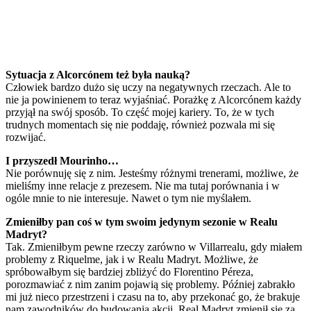
Sytuacja z Alcorcónem też była nauką?
Człowiek bardzo dużo się uczy na negatywnych rzeczach. Ale to
nie ja powinienem to teraz wyjaśniać. Porażkę z Alcorcónem każdy
przyjął na swój sposób. To część mojej kariery. To, że w tych
trudnych momentach się nie poddaję, również pozwala mi się
rozwijać.
I przyszedł Mourinho…
Nie porównuję się z nim. Jesteśmy różnymi trenerami, możliwe, że
mieliśmy inne relacje z prezesem. Nie ma tutaj porównania i w
ogóle mnie to nie interesuje. Nawet o tym nie myślałem.
Zmieniłby pan coś w tym swoim jedynym sezonie w Realu
Madryt?
Tak. Zmieniłbym pewne rzeczy zarówno w Villarrealu, gdy miałem
problemy z Riquelme, jak i w Realu Madryt. Możliwe, że
spróbowałbym się bardziej zbliżyć do Florentino Péreza,
porozmawiać z nim zanim pojawią się problemy. Później zabrakło
mi już nieco przestrzeni i czasu na to, aby przekonać go, że brakuje
nam zawodników do budowania akcji. Real Madryt zmienił się za