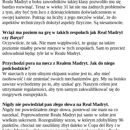
Realu Madryt u boku zawodników takiej klasy pozwoliło mu się
bardzo rozwinąć. Teraz w wieku 31 lat nie ma żadnych problemów
z tym, aby być tym Isco z dziesięcioletnim doświadczeniem w
swojej karierze. Patrząc na liczby z jego meczów widać, że do
aspektów technicznych dołożył aspekty fizyczne. Są niesamowite.
Wciąż ma poziom na grę w takich zespołach jak Real Madryt
czy
Barça
?
Oczywiście, że tak. Nie mam wątpliwości, że grając na takim
poziomie miałby pewne miejsce w tych zespołach. Sam to przecież
udowadniał będąc tyle lat w Realu Madryt.
Przychodzi pora na mecz z Realem Madryt. Jak do niego
podchodzicie?
W starciach z tymi silnymi ekipami ważne jest to, aby mieć
osobowość i nie zmieniać swoich mechanizmów gry. My na boisko
zawsze wychodzimy po to, aby szukać gry. Naszym celem jest
utrzymanie regularności, aby tym samym zakwalifikować się do
rozgrywek europejskich.
Nigdy nie powiedział pan złego słowa na Real Madryt.
Nigdy nie powiedziałem złego słowa, ponieważ nie mam na co
narzekać. Poprowadzenie Realu Madryt już samo w sobie jest
wielkim sukcesem. Rozegraliśmy sezon, w którym zdobyliśmy 96
punktów, chociaż nie zaszliśmy zbyt daleko w Copa del Rey i w