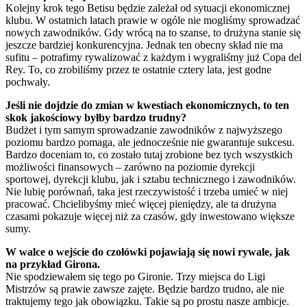
Kolejny krok tego Betisu będzie zależał od sytuacji ekonomicznej
klubu. W ostatnich latach prawie w ogóle nie mogliśmy sprowadzać
nowych zawodników. Gdy wrócą na to szanse, to drużyna stanie się
jeszcze bardziej konkurencyjna. Jednak ten obecny skład nie ma
sufitu – potrafimy rywalizować z każdym i wygraliśmy już Copa del
Rey. To, co zrobiliśmy przez te ostatnie cztery lata, jest godne
pochwały.
Jeśli nie dojdzie do zmian w kwestiach ekonomicznych, to ten
skok jakościowy byłby bardzo trudny?
Budżet i tym samym sprowadzanie zawodników z najwyższego
poziomu bardzo pomaga, ale jednocześnie nie gwarantuje sukcesu.
Bardzo doceniam to, co zostało tutaj zrobione bez tych wszystkich
możliwości finansowych – zarówno na poziomie dyrekcji
sportowej, dyrekcji klubu, jak i sztabu technicznego i zawodników.
Nie lubię porównań, taka jest rzeczywistość i trzeba umieć w niej
pracować. Chcielibyśmy mieć więcej pieniędzy, ale ta drużyna
czasami pokazuje więcej niż za czasów, gdy inwestowano większe
sumy.
W walce o wejście do czołówki pojawiają się nowi rywale, jak
na przykład Girona.
Nie spodziewałem się tego po Gironie. Trzy miejsca do Ligi
Mistrzów są prawie zawsze zajęte. Będzie bardzo trudno, ale nie
traktujemy tego jak obowiązku. Takie są po prostu nasze ambicje.