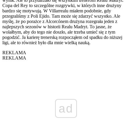
wynik. Ale to przydarzało się wszystkim trenerom Realu Madryt.
Copa del Rey to szczególne rozgrywki, w których inne drużyny
bardzo się motywują. W Villarrealu miałem podobnie, gdy
przegraliśmy z Poli Ejido. Tam może się zdarzyć wszystko. Ale
myślę, że po porażce z Alcorcónem drużyna rozegrała jeden z
najlepszych sezonów w historii Realu Madryt. To jasne, że
wolałbym, aby do tego nie doszło, ale trzeba umieć się z tym
pogodzić. Ja karierę trenerską rozpocząłem od spadku do niższej
ligi, ale to również było dla mnie wielką nauką.
REKLAMA
REKLAMA
ad