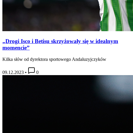
„Drogi Isco i Betisu skrzyżowały się w idealnym
momencie”
Kilka słów od dyrektora sportowego Andaluzyjczyków
09.12.2023
•
0