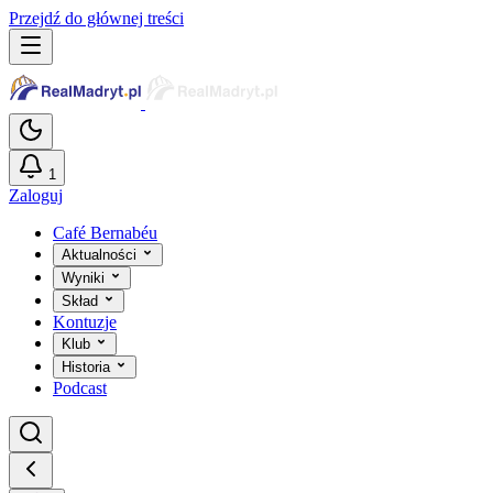
Przejdź do głównej treści
1
Zaloguj
Café Bernabéu
Aktualności
Wyniki
Skład
Kontuzje
Klub
Historia
Podcast