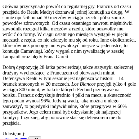
Główna przyczyna,to powrót do regularnej gry. Francuz od czasu
przejścia do Realu Madryt doznawał jednej kontuzji za drugą. W
sumie opuścił ponad 50 meczów w ciągu trzech i pół sezonu z
powodów zdrowotnych. Od czasu ostatniego nawrotu mięśniówki
zawodnik rozegrał kilka meczów z rzędu, które pozwoliły mu
wrócić do formy. W ciągu ostatniego miesiąca wystąpił w pięciu
meczach z rzędu, co nie zdarzyło mu się od roku. Inne okoliczności,
które również pomogły mu wywalczyć miejsce w jedenastce, to
kontuzja Camavingi, który wygrał z nim rywalizację w zeszłej
kampanii oraz błędy Frana Garcíi.
Dobrą dyspozycję 28-latka potwierdzają także statystyki stołecznej
drużyny wychodzącej z Francuzem od pierwszych minut.
Defensywa Realu w tym sezonie jest najlepsza w historii – 14
bramek straconych w 20 meczach.
Los Blancos
przyjęli tylko 4 gole
w ciągu 800 minut, w trakcie których Ferland przebywał na
boisku. Francuz odzyskuje średnio 4 piłki na mecz, a skuteczność
jego podań wynosi 96%. Jedyną wadą, jaką można u niego
zauważyć, to pojedynki indywidualne, które przegrywa w 60%
przypadków. Jego celem musi być odzyskanie jak najlepszej
kondycji fizycznej, aby ponownie stać się defensorem nie do
przejścia.
Udostępnij: