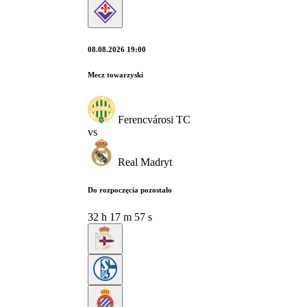
08.08.2026 19:00
Mecz towarzyski
Ferencvárosi TC
vs
Real Madryt
Do rozpoczęcia pozostało
32
h
17
m
56
s