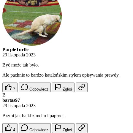
PurpleTurtle
29 listopada 2023
Być może tak było.
Ale pachnie to bardzo katalońskim stylem opisywania prawdy.
7
Odpowiedz
Zgłoś
B
bartas97
29 listopada 2023
Brzmi jak bajki z mchu i paproci.
4
Odpowiedz
Zgłoś