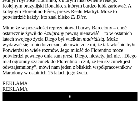
Jednym był José Mourinho, z którym miał świetne relacje.
Kolejnym brazylijski Ronaldo, z którym bardzo lubił żartować. A
kolejnym Florentino Pérez, prezes Realu Madryt. Może to
potwierdzić każdy, kto znał blisko
El Diez
.
Mimo że w przeszłości reprezentował barwy Barcelony – choć
ostatecznie żywił do
Azulgrany
pewną nienawiść – to w ostatnich
latach swojego życia Diego był wielkim
madridistą
. Może
wydawać się to niedorzeczne, ale uwierzcie mi, że tak właśnie było.
Potwierdzi to wiele rozmów. Jego miłość do Florentino może
potwierdzi pewnego dnia sam
presi
. Diego, niestety, już nie. „Diego
miał ogromny szacunek do Florentino i czuł, że ten szacunek jest
odwzajemniony”, mówi nam jeden z bliskich współpracowników
Maradony w ostatnich 15 latach jego życia.
REKLAMA
REKLAMA
Play