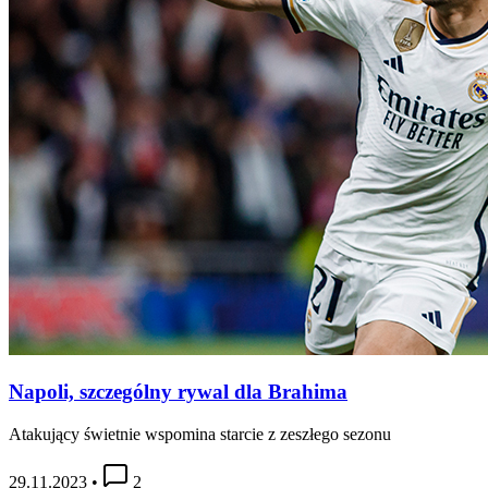
Napoli, szczególny rywal dla Brahima
Atakujący świetnie wspomina starcie z zeszłego sezonu
29.11.2023
•
2