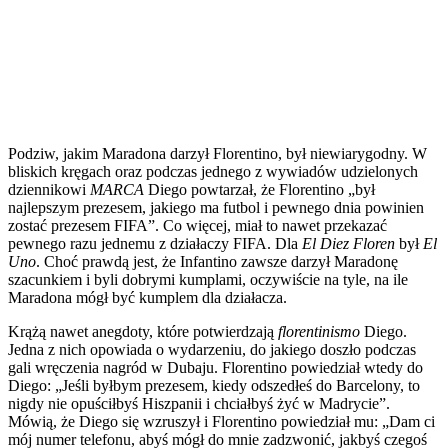
Podziw, jakim Maradona darzył Florentino, był niewiarygodny. W
bliskich kręgach oraz podczas jednego z wywiadów udzielonych
dziennikowi
MARCA
Diego powtarzał, że Florentino „był
najlepszym prezesem, jakiego ma futbol i pewnego dnia powinien
zostać prezesem FIFA”. Co więcej, miał to nawet przekazać
pewnego razu jednemu z działaczy FIFA. Dla
El Diez
Floren
był
El
Uno
. Choć prawdą jest, że Infantino zawsze darzył Maradonę
szacunkiem i byli dobrymi kumplami, oczywiście na tyle, na ile
Maradona mógł być kumplem dla działacza.
Krążą nawet anegdoty, które potwierdzają
florentinismo
Diego.
Jedna z nich opowiada o wydarzeniu, do jakiego doszło podczas
gali wręczenia nagród w Dubaju. Florentino powiedział wtedy do
Diego: „Jeśli byłbym prezesem, kiedy odszedłeś do Barcelony, to
nigdy nie opuściłbyś Hiszpanii i chciałbyś żyć w Madrycie”.
Mówią, że Diego się wzruszył i Florentino powiedział mu: „Dam ci
mój numer telefonu, abyś mógł do mnie zadzwonić, jakbyś czegoś