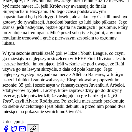
Brazylijczyk z powodu najnowszego urazu ominie aż 12 meczów, a
być może nawet 13, jeśli Królewscy awansują do finału
Superpucharu Hiszpanii. Do tego czasu podstawowymi
napastnikami będą Rodrygo i Joselu, ale atakujący Castilli musi być
gotowy do rywalizacji. Ancelotti bardzo go lubi jako piłkarza. Jego
szansa, jeśli nadejdzie, będzie oparta na zasługach i poziomie, który
prezentuje na treningach. Mieć przed sobą tyle tygodni, aby móc
regularnie trenować i grać z pierwszym zespołem to ogromny
luksus.
W tym sezonie strzelił sześć goli w lidze i Youth League, co czyni
go dziesiątym najlepszym strzelcem w RFEF First Division. Jest to
jeszcze bardziej imponujące, jeśli weźmie się pod uwagę, że Raúl
używa go na lewym skrzydle, z dala od pola karnego. Jego
najlepszy występ przypadł na mecz z Atlético Baleares, w którym
ustrzelił dublet i zanotował asystę. Eksplodował w poprzednim
sezonie: 35 goli i sześć asyst w fantastycznym Juvenilu A Arbeloi,
zdobywców trypletu. Liczby, które zaprowadziły go do drużyny
rezerw, gdzie potwierdził, że zasługuje na grę bardziej niż „
El
Toro
”, czyli Álvaro Rodríguez. Po sześciu miesiącach przekonuje
do siebie Ancelottiego i jest bliski debiutu, a przed nim ponad dwa
miesiące na pokazanie swoich możliwośći.
Udostępnij: