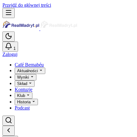
Przejdź do głównej treści
1
Zaloguj
Café Bernabéu
Aktualności
Wyniki
Skład
Kontuzje
Klub
Historia
Podcast