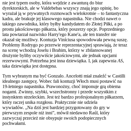
nie jest typem osoby, która wejdzie z awanturą do biur
dyrektorskich, ale w Valdebebas wszyscy znają jego opinię, bo
wyrażał ją w prywatnych rozmowach wielokrotnie – to fantastyczna
kadra, ale brakuje jej klasowego napastnika. Nie chodzi nawet o
takiego zawodnika, który byłby kandydatem do Złotej Piłki, a po
prostu jakościowego piłkarza, który poszerzy opcje. Poprzedniego
lata powtarzał nazwisko Harry'ego Kane'a, ale ten transfer nie
okazał się możliwy. Kontuzja Viníciusa spowodowała pewną suszę.
Problemy Rodrygo po przerwie reprezentacyjnej sprawiają, że teraz
na scenę wchodzą Joselu i Brahim, którzy w zbilansowanej
drużynie byliby oczywiście jakościowymi, ale jednak opcjami
rezerwowymi. Potrzebna jest inna dziewiątka. I, jak zapewnia
AS
,
taka dziewiątka jest dostępna.
Tym wybranym ma być Gonzalo. Ancelotti miał znaleźć w Castilli
idealnego zastępcę. Wobec fali kontuzji Włoch musi postawić na
19-letniego napastnika. Prawonożny, choć imponuje grą obiema
nogami. Zwinny, szybki, wszechstronny i przede wszystkim z
instynktem strzeleckim. Jest też bardzo profesjonalnym piłkarzem,
który raczej unika rozgłosu. Praktycznie nie udziela
wywiadów. „Na dziś jest bardziej przygotowany do gry w
pierwszym zespole niż inni”, mówił niedawno Raúl, który
zazwyczaj przecież nie obsypuje swoich podopiecznych
pochwałami.