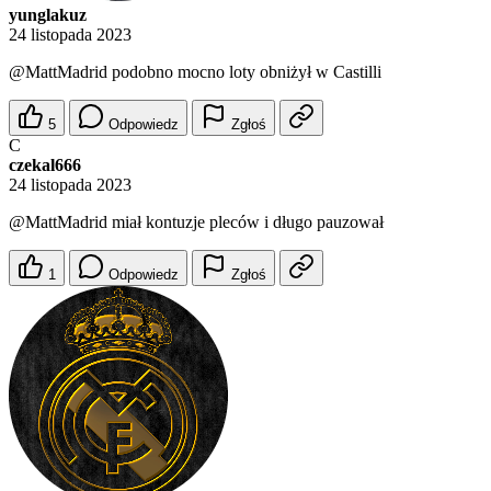
yunglakuz
24 listopada 2023
@MattMadrid
podobno mocno loty obniżył w Castilli
5
Odpowiedz
Zgłoś
C
czekal666
24 listopada 2023
@MattMadrid
miał kontuzje pleców i długo pauzował
1
Odpowiedz
Zgłoś