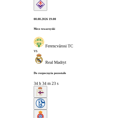
08.08.2026 19:00
Mecz towarzyski
Ferencvárosi TC
vs
Real Madryt
Do rozpoczęcia pozostało
34
h
34
m
22
s