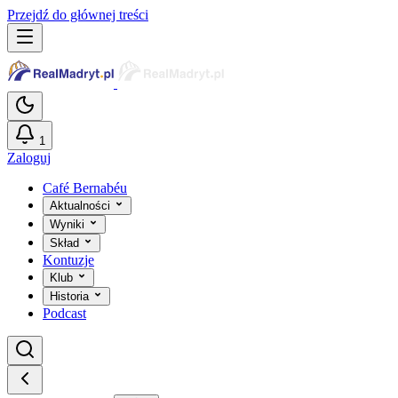
Przejdź do głównej treści
1
Zaloguj
Café Bernabéu
Aktualności
Wyniki
Skład
Kontuzje
Klub
Historia
Podcast