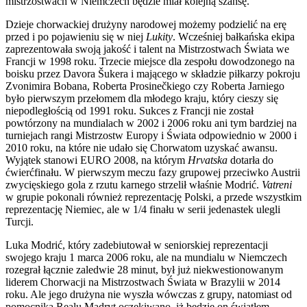
mistrzostwach w Niemczech będzie miał kolejną szansę.
Dzieje chorwackiej drużyny narodowej możemy podzielić na erę
przed i po pojawieniu się w niej
Lukity
. Wcześniej bałkańska ekipa
zaprezentowała swoją jakość i talent na Mistrzostwach Świata we
Francji w 1998 roku. Trzecie miejsce dla zespołu dowodzonego na
boisku przez Davora Šukera i mającego w składzie piłkarzy pokroju
Zvonimira Bobana, Roberta Prosinečkiego czy Roberta Jarniego
było pierwszym przełomem dla młodego kraju, który cieszy się
niepodległością od 1991 roku. Sukces z Francji nie został
powtórzony na mundialach w 2002 i 2006 roku ani tym bardziej na
turniejach rangi Mistrzostw Europy i Świata odpowiednio w 2000 i
2010 roku, na które nie udało się Chorwatom uzyskać awansu.
Wyjątek stanowi EURO 2008, na którym
Hrvatska
dotarła do
ćwierćfinału. W pierwszym meczu fazy grupowej przeciwko Austrii
zwycięskiego gola z rzutu karnego strzelił właśnie Modrić.
Vatreni
w grupie pokonali również reprezentację Polski, a przede wszystkim
reprezentację Niemiec, ale w 1/4 finału w serii jedenastek ulegli
Turcji.
Luka Modrić, który zadebiutował w seniorskiej reprezentacji
swojego kraju 1 marca 2006 roku, ale na mundialu w Niemczech
rozegrał łącznie zaledwie 28 minut, był już niekwestionowanym
liderem Chorwacji na Mistrzostwach Świata w Brazylii w 2014
roku. Ale jego drużyna nie wyszła wówczas z grupy, natomiast od
pomocnika Realu Madryt oczekiwano, iż będzie on światłem