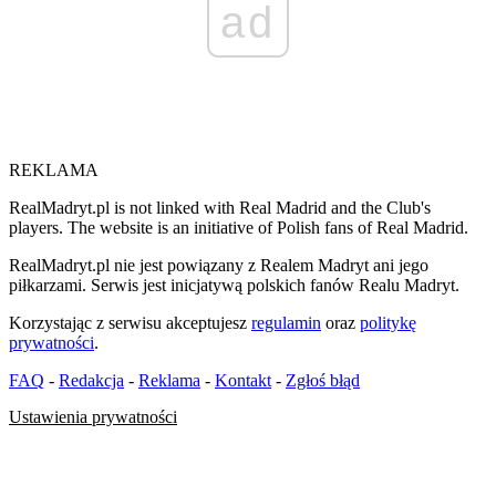
ad
REKLAMA
RealMadryt.pl is not linked with Real Madrid and the Club's
players. The website is an initiative of Polish fans of Real Madrid.
RealMadryt.pl nie jest powiązany z Realem Madryt ani jego
piłkarzami. Serwis jest inicjatywą polskich fanów Realu Madryt.
Korzystając z serwisu akceptujesz
regulamin
oraz
politykę
prywatności
.
FAQ
-
Redakcja
-
Reklama
-
Kontakt
-
Zgłoś błąd
Ustawienia prywatności