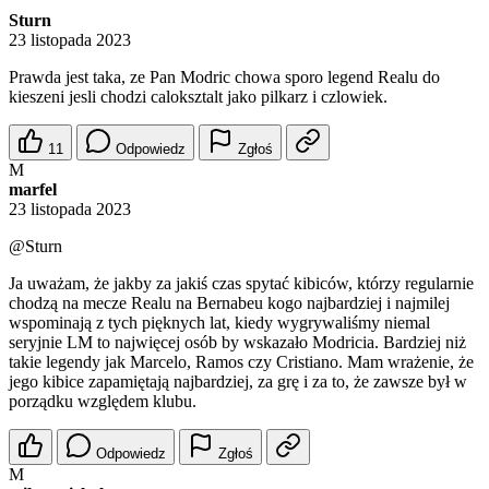
Sturn
23 listopada 2023
Prawda jest taka, ze Pan Modric chowa sporo legend Realu do
kieszeni jesli chodzi caloksztalt jako pilkarz i czlowiek.
11
Odpowiedz
Zgłoś
M
marfel
23 listopada 2023
@Sturn
Ja uważam, że jakby za jakiś czas spytać kibiców, którzy regularnie
chodzą na mecze Realu na Bernabeu kogo najbardziej i najmilej
wspominają z tych pięknych lat, kiedy wygrywaliśmy niemal
seryjnie LM to najwięcej osób by wskazało Modricia. Bardziej niż
takie legendy jak Marcelo, Ramos czy Cristiano. Mam wrażenie, że
jego kibice zapamiętają najbardziej, za grę i za to, że zawsze był w
porządku względem klubu.
Odpowiedz
Zgłoś
M