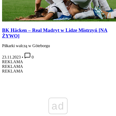
BK Häcken – Real Madryt w Lidze Mistrzyń [NA
ŻYWO]
Piłkarki walczą w Göteborgu
23.11.2023
•
0
REKLAMA
REKLAMA
REKLAMA
ad