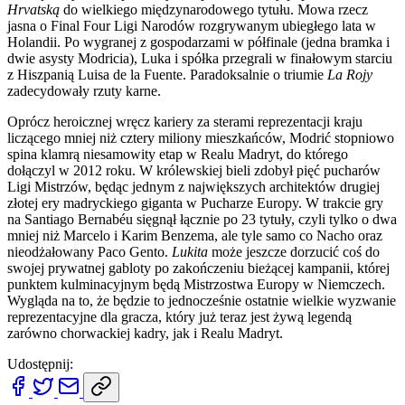
Hrvatską
do wielkiego międzynarodowego tytułu. Mowa rzecz
jasna o Final Four Ligi Narodów rozgrywanym ubiegłego lata w
Holandii. Po wygranej z gospodarzami w półfinale (jedna bramka i
dwie asysty Modricia), Luka i spółka przegrali w finałowym starciu
z Hiszpanią Luisa de la Fuente. Paradoksalnie o triumie
La Rojy
zadecydowały rzuty karne.
Oprócz heroicznej wręcz kariery za sterami reprezentacji kraju
liczącego mniej niż cztery miliony mieszkańców, Modrić stopniowo
spina klamrą niesamowity etap w Realu Madryt, do którego
dołączyl w 2012 roku. W królewskiej bieli zdobył pięć pucharów
Ligi Mistrzów, będąc jednym z największych architektów drugiej
złotej ery madryckiego giganta w Pucharze Europy. W trakcie gry
na Santiago Bernabéu sięgnął łącznie po 23 tytuły, czyli tylko o dwa
mniej niż Marcelo i Karim Benzema, ale tyle samo co Nacho oraz
nieodżałowany Paco Gento.
Lukita
może jeszcze dorzucić coś do
swojej prywatnej gabloty po zakończeniu bieżącej kampanii, której
punktem kulminacyjnym będą Mistrzostwa Europy w Niemczech.
Wygląda na to, że będzie to jednocześnie ostatnie wielkie wyzwanie
reprezentacyjne dla gracza, który już teraz jest żywą legendą
zarówno chorwackiej kadry, jak i Realu Madryt.
Udostępnij: