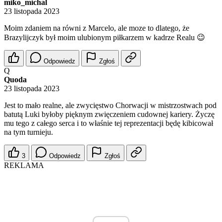
miko_michal
23 listopada 2023
Moim zdaniem na równi z Marcelo, ale moze to dlatego, że
Brazylijczyk był moim ulubionym piłkarzem w kadrze Realu 😉
Odpowiedz
Zgłoś
Q
Quoda
23 listopada 2023
Jest to mało realne, ale zwycięstwo Chorwacji w mistrzostwach pod
batutą Luki byłoby pięknym zwięczeniem cudownej kariery. Życzę
mu tego z całego serca i to właśnie tej reprezentacji będę kibicował
na tym turnieju.
3
Odpowiedz
Zgłoś
REKLAMA