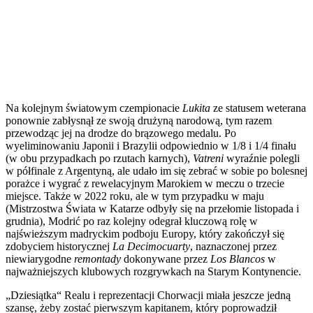
Na kolejnym światowym czempionacie
Lukita
ze statusem weterana
ponownie zabłysnął ze swoją drużyną narodową, tym razem
przewodząc jej na drodze do brązowego medalu. Po
wyeliminowaniu Japonii i Brazylii odpowiednio w 1/8 i 1/4 finału
(w obu przypadkach po rzutach karnych),
Vatreni
wyraźnie polegli
w półfinale z Argentyną, ale udało im się zebrać w sobie po bolesnej
porażce i wygrać z rewelacyjnym Marokiem w meczu o trzecie
miejsce. Także w 2022 roku, ale w tym przypadku w maju
(Mistrzostwa Świata w Katarze odbyły się na przełomie listopada i
grudnia), Modrić po raz kolejny odegrał kluczową rolę w
najświeższym madryckim podboju Europy, który zakończył się
zdobyciem historycznej
La Decimocuarty
, naznaczonej przez
niewiarygodne
remontady
dokonywane przez
Los Blancos
w
najważniejszych klubowych rozgrywkach na Starym Kontynencie.
„Dziesiątka“ Realu i reprezentacji Chorwacji miała jeszcze jedną
szansę, żeby zostać pierwszym kapitanem, który poprowadził