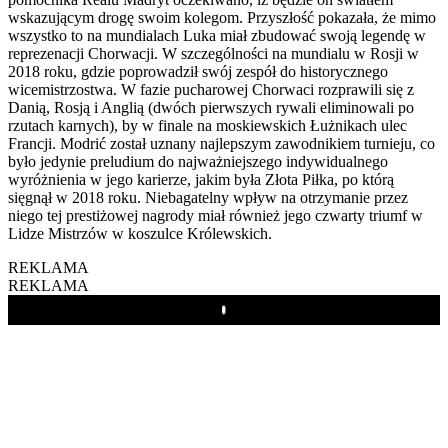
wskazującym drogę swoim kolegom. Przyszłość pokazała, że mimo
wszystko to na mundialach Luka miał zbudować swoją legendę w
reprezenacji Chorwacji. W szczególności na mundialu w Rosji w
2018 roku, gdzie poprowadził swój zespół do historycznego
wicemistrzostwa. W fazie pucharowej Chorwaci rozprawili się z
Danią, Rosją i Anglią (dwóch pierwszych rywali eliminowali po
rzutach karnych), by w finale na moskiewskich Łużnikach ulec
Francji. Modrić został uznany najlepszym zawodnikiem turnieju, co
było jedynie preludium do najważniejszego indywidualnego
wyróżnienia w jego karierze, jakim była Złota Piłka, po którą
sięgnął w 2018 roku. Niebagatelny wpływ na otrzymanie przez
niego tej prestiżowej nagrody miał również jego czwarty triumf w
Lidze Mistrzów w koszulce Królewskich.
REKLAMA
REKLAMA
Play