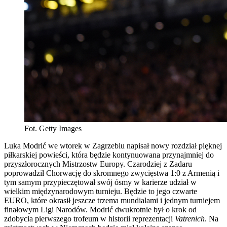
Fot. Getty Images
Luka Modrić we wtorek w Zagrzebiu napisał nowy rozdział pięknej
piłkarskiej powieści, która będzie kontynuowana przynajmniej do
przyszłorocznych Mistrzostw Europy. Czarodziej z Zadaru
poprowadził Chorwację do skromnego zwycięstwa 1:0 z Armenią i
tym samym przypieczętował swój ósmy w karierze udział w
wielkim międzynarodowym turnieju. Będzie to jego czwarte
EURO, które okrasił jeszcze trzema mundialami i jednym turniejem
finałowym Ligi Narodów. Modrić dwukrotnie był o krok od
zdobycia pierwszego trofeum w historii reprezentacji
Vatrenich
. Na