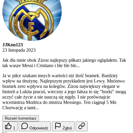
JJKon123
23 listopada 2023
Jak dla mnie obok Zizou najlepszy piłkarz jakiego oglądałem. Tak
tak wasze Messi i Cristiano i ble ble ble...
Ja w piłce szukam innych wartości niż ilość bramek. Bardziej
wpływ na drużynę. Najlepszym przykładem jest Lewy. Mnóstwo
bramek zero wpływu na kolegów. Zizou największy elegant w
historii a Lukita pracuś, wieczny a jego fałsza to się "bozki" mogą
uczyć całe życie a nie nauczą się nigdy. I nie porównajcie
wicemistrza Modrica do mistrza Messiego. Ten ciągnął 5 Mn
Chorwację a tamt...
Rozwiń komentarz
1
Odpowiedz
Zgłoś