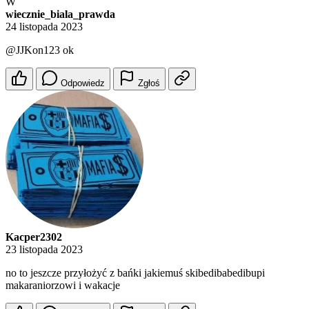
W
wiecznie_biala_prawda
24 listopada 2023
@JJKon123
ok
Odpowiedz
Zgłoś
Kacper2302
23 listopada 2023
no to jeszcze przyłożyć z bańki jakiemuś skibedibabedibupi
makaraniorzowi i wakacje