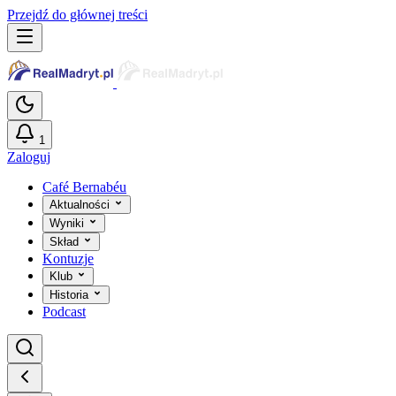
Przejdź do głównej treści
1
Zaloguj
Café Bernabéu
Aktualności
Wyniki
Skład
Kontuzje
Klub
Historia
Podcast