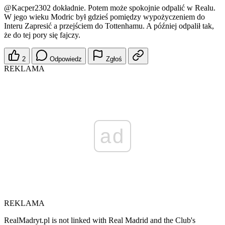
@Kacper2302
dokładnie. Potem może spokojnie odpalić w Realu.
W jego wieku Modric był gdzieś pomiędzy wypożyczeniem do
Interu Zapresić a przejściem do Tottenhamu. A później odpalił tak,
że do tej pory się fajczy.
2
Odpowiedz
Zgłoś
REKLAMA
ad
REKLAMA
RealMadryt.pl is not linked with Real Madrid and the Club's