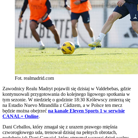
Fot. realmadrid.com
Zawodnicy Realu Madryt pojawili się dzisiaj w Valdebebas, gdzie
kontynuowali przygotowania do kolejnego ligowego spotkania w
tym sezonie. W niedzielę o godzinie 18:30 Królewscy zmierzą się
na Estadio Nuevo Mirandilla z Cádizem, a w Polsce ten mecz
będzie można obejrzeć
na kanale Eleven Sports 1 w serwisie
CANAL+ Online
.
Dani Ceballos, który zmagał się z urazem prawego mięśnia
czworogłowego uda, trenował dzisiaj na pełnych obrotach,
podobnie jak Dani Carvajal, który otrzymał wczoraj dzień wolny.