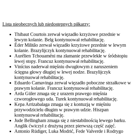
Lista nieobecnych lub niedostępnych piłkarzy:
Thibaut Courtois zerwał więzadło krzyżowe przednie w
lewym kolanie. Belg kontynuował rehabilitację.
Éder Militão zerwał więzadło krzyżowe przednie w lewym
kolanie. Brazylijczyk kontynuował rehabilitację.
Aurélien Tchouaméni ma złamanie przewlekłe w śródstopiu
lewej stopy. Francuz kontynuował rehabilitację.
Vinícius naderwał mięśniu dwugłowym z naruszeniem
ścięgna głowy długiej w lewej nodze. Brazylijczyk
kontynuował rehabilitację.
Eduardo Camavinga zerwał więzadło poboczne strzałkowe w
prawym kolanie. Francuz kontynuował rehabilitację.
Arda Güler zmaga się z urazem prawego mięśnia
czworogłowego uda. Turek kontynuował rehabilitację.
Kepa Arrizabalaga zmaga się z kontuzją w mięśniu
przywodzicielu długim w prawym udzie. Hiszpan
kontynuował rehabilitację.
Jude Bellingham zmaga się z niestabilnością lewego barku.
Anglik ćwiczył z drużyną przez pierwszą część zajęć.
Antonio Rüdiger, Luka Modrić, Fede Valverde i Rodrygo