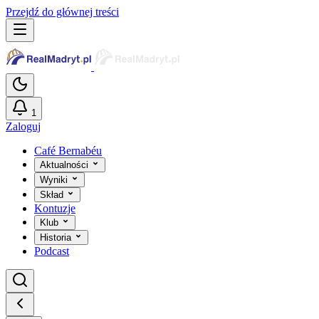
Przejdź do głównej treści
1
Zaloguj
Café Bernabéu
Aktualności
Wyniki
Skład
Kontuzje
Klub
Historia
Podcast