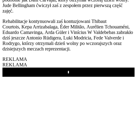
Jude Bellingham ćwiczył zaś z zespołem przez pierwszą część
zajęć.
Rehabilitacje kontynuowali zaś kontuzjowani Thibaut
Courtois, Kepa Arrizabalaga, Éder Militão, Aurélien Tchouaméni,
Eduardo Camavinga, Arda Güler i Vinícius W Valdebebas zabrakło
dziś jeszcze Antonio Rüdigera, Luki Modricia, Fede Valverde i
Rodrygo, którzy otrzymali dzień wolny po wczorajszych oraz
dzisiejszych meczach reprezentacji.
REKLAMA
REKLAMA
Play