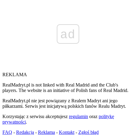
ad
REKLAMA
RealMadryt.pl is not linked with Real Madrid and the Club's
players. The website is an initiative of Polish fans of Real Madrid.
RealMadryt.pl nie jest powiązany z Realem Madryt ani jego
piłkarzami. Serwis jest inicjatywą polskich fanów Realu Madryt.
Korzystając z serwisu akceptujesz
regulamin
oraz
politykę
prywatności
.
FAQ
-
Redakcja
-
Reklama
-
Kontakt
-
Zgłoś błąd