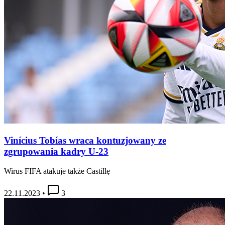
Vinícius Tobías wraca kontuzjowany ze
zgrupowania kadry U-23
Wirus FIFA atakuje także Castillę
22.11.2023
•
3