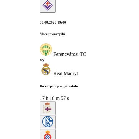
08.08.2026 19:00
Mecz towarzyski
Ferencvárosi TC
vs
Real Madryt
Do rozpoczęcia pozostało
17
h
18
m
55
s