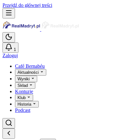
Przejdź do głównej treści
1
Zaloguj
Café Bernabéu
Aktualności
Wyniki
Skład
Kontuzje
Klub
Historia
Podcast