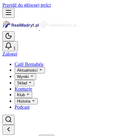
Przejdź do głównej treści
1
Zaloguj
Café Bernabéu
Aktualności
Wyniki
Skład
Kontuzje
Klub
Historia
Podcast