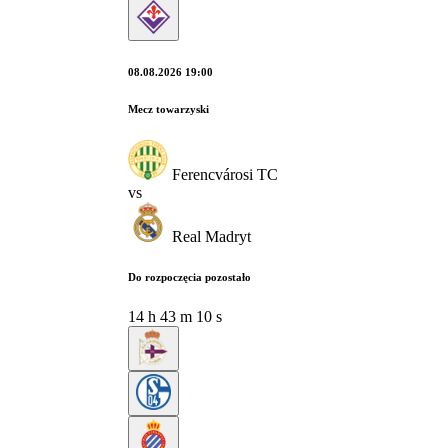
08.08.2026 19:00
Mecz towarzyski
Ferencvárosi TC
vs
Real Madryt
Do rozpoczęcia pozostało
14
h
43
m
09
s